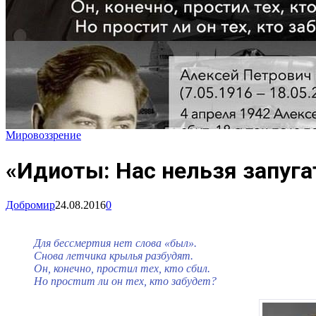
Мировоззрение
«Идиоты: Нас нельзя запуга
Добромир
24.08.2016
0
Для бессмертия нет слова «был».
Снова летчика крылья разбудят.
Он, конечно, простил тех, кто сбил.
Но простит ли он тех, кто забудет?