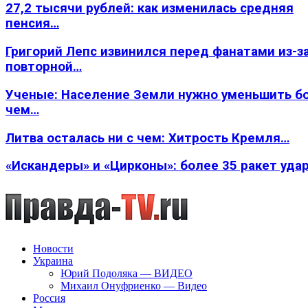
27,2 тысячи рублей: как изменилась средняя
пенсия…
Григорий Лепс извинился перед фанатами из-з
повторной…
Ученые: Население Земли нужно уменьшить б
чем…
Литва осталась ни с чем: Хитрость Кремля…
«Искандеры» и «Цирконы»: более 35 ракет уда
Новости
Украина
Юрий Подоляка — ВИДЕО
Михаил Онуфриенко — Видео
Россия