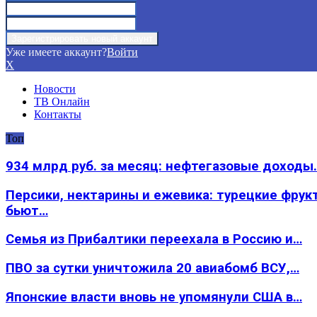
Уже имеете аккаунт?
Войти
X
Новости
ТВ Онлайн
Контакты
Топ
934 млрд руб. за месяц: нефтегазовые доходы
Персики, нектарины и ежевика: турецкие фрук
бьют…
Семья из Прибалтики переехала в Россию и…
ПВО за сутки уничтожила 20 авиабомб ВСУ,…
Японские власти вновь не упомянули США в…