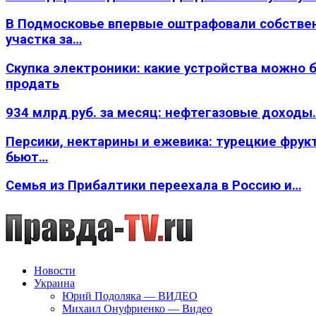
В Подмосковье впервые оштрафовали собстве
участка за…
Скупка электроники: какие устройства можно 
продать
934 млрд руб. за месяц: нефтегазовые доходы
Персики, нектарины и ежевика: турецкие фрук
бьют…
Семья из Прибалтики переехала в Россию и…
Новости
Украина
Юрий Подоляка — ВИДЕО
Михаил Онуфриенко — Видео