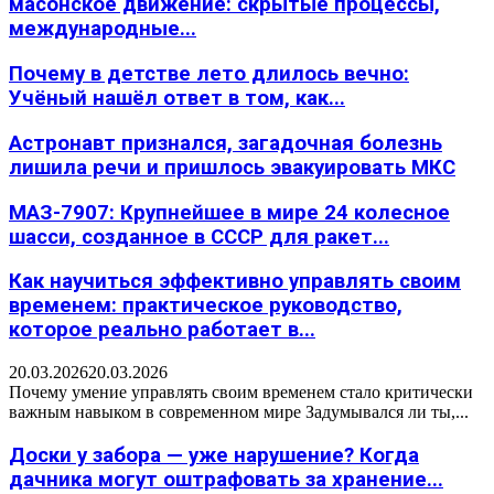
масонское движение: скрытые процессы,
международные...
Почему в детстве лето длилось вечно:
Учёный нашёл ответ в том, как...
Астронавт признался, загадочная болезнь
лишила речи и пришлось эвакуировать МКС
МАЗ-7907: Крупнейшее в мире 24 колесное
шасси, созданное в СССР для ракет...
Как научиться эффективно управлять своим
временем: практическое руководство,
которое реально работает в...
20.03.2026
20.03.2026
Почему умение управлять своим временем стало критически
важным навыком в современном мире Задумывался ли ты,...
Доски у забора — уже нарушение? Когда
дачника могут оштрафовать за хранение...