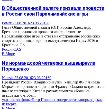
В Общественной палате призвали провести
в России свои Паралимпийские игры
Роман
23.08.2016
23.08.2016
0
Глава Общественной палаты (ОП) России Александр
Бречалов предложил провести альтернативные
Паралимпийские игры в ответ на отстранение российских
спортсменов-инвалидов от выступления на Играх-2016 в
Бразилии. Об...
Россия
CAS
В Мире
Из нормандской четверки вышвырнули
Порошенко
Natasha
23.08.2016
23.08.2016
0
Президент России Владимир Путин, канцлер ФРГ Ангела
Меркель и президент Франции Франсуа Олланд встретятся в
начале сентября в Китае в рамках саммита «Большой
двадцатки», чтобы...
украина
конфликт
Петр Порошенко
перспектива
нормандская
четверка
В Мире