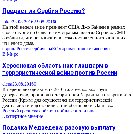
Предаст ли Сербия Россию?
joker
23.08.2016
23.08.2016
0
На этой неделе вице-президент США Джо Байден в рамках
своего турне по балканским странам посетилСербию. СМИ
сообщили, что цель визита высокопоставленного чиновника
из Белого дома...
европа
Россия
сербия
сша
ЕС
мировая политика
косово
В Мире
Херсонская область как плацдарм в
террористической войне против России
elena
23.08.2016
0
В первой декаде августа 2016 года несколько групп
диверсантов, проникли с территории Украины на территорию
России (Крым) для осуществления террористической
деятельности и дестабилизации обстановки. Данная...
Россия
Херсонская область
война
геополитика
Экспертное мнение
Подачка Медведева: разовую выплату