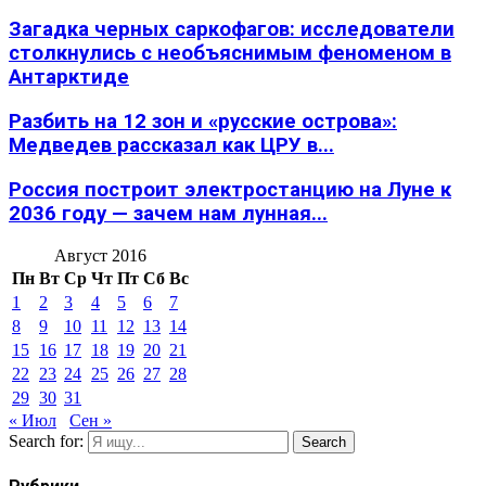
Загадка черных саркофагов: исследователи
столкнулись с необъяснимым феноменом в
Антарктиде
Разбить на 12 зон и «русские острова»:
Медведев рассказал как ЦРУ в...
Россия построит электростанцию на Луне к
2036 году — зачем нам лунная...
Август 2016
Пн
Вт
Ср
Чт
Пт
Сб
Вс
1
2
3
4
5
6
7
8
9
10
11
12
13
14
15
16
17
18
19
20
21
22
23
24
25
26
27
28
29
30
31
« Июл
Сен »
Search for:
Search