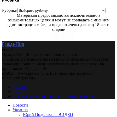
Рубрики
Рубрики
Материалы предоставляются исключительно в
ознакомительных целях и могут не совпадать с мнением
администрации сайта, и предназначены для лиц 18 лет и
старше
Правда-ТВ.ru
О нас
Правда-ТВ - Дискуссионно политическая
площадка.Использование материалов издания допускается
только при одновременном размещении гиперссылки на
оригинал в «Правда-ТВ»
@2023 - www.pravda-tv.ru. Все права принадлежат
правообладателям.
Главная
Авторам
Владельцам авторских прав. Ответственности.
Новости
Украина
Юрий Подоляка — ВИДЕО