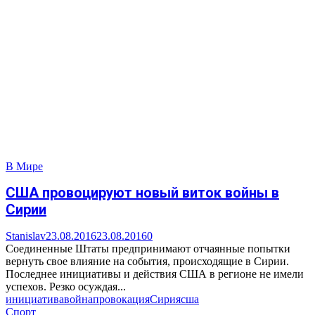
В Мире
США провоцируют новый виток войны в
Сирии
Stanislav
23.08.2016
23.08.2016
0
Соединенные Штаты предпринимают отчаянные попытки
вернуть свое влияние на события, происходящие в Сирии.
Последнее инициативы и действия США в регионе не имели
успехов. Резко осуждая...
инициатива
война
провокация
Сирия
сша
Спорт