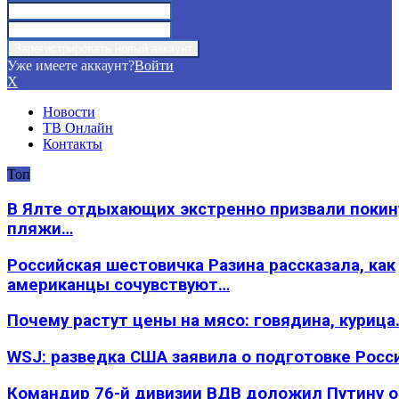
Уже имеете аккаунт?
Войти
X
Новости
ТВ Онлайн
Контакты
Топ
В Ялте отдыхающих экстренно призвали покин
пляжи…
Российская шестовичка Разина рассказала, как
американцы сочувствуют…
Почему растут цены на мясо: говядина, курица
WSJ: разведка США заявила о подготовке Росс
Командир 76-й дивизии ВДВ доложил Путину 