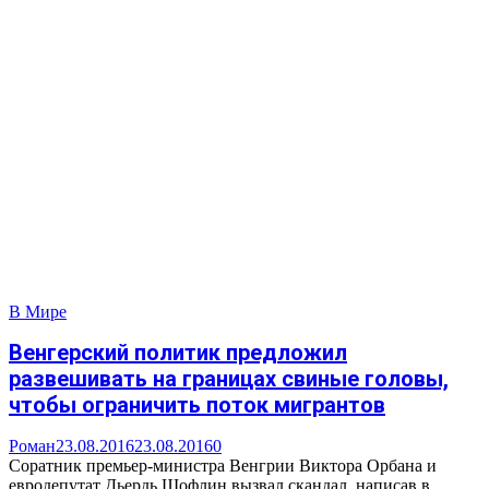
В Мире
Венгерский политик предложил
развешивать на границах свиные головы,
чтобы ограничить поток мигрантов
Роман
23.08.2016
23.08.2016
0
Соратник премьер-министра Венгрии Виктора Орбана и
евродепутат Дьердь Шофлин вызвал скандал, написав в