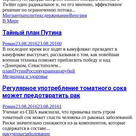
Twitter одно радикальное и, по его мнению, эффективное
решение по ограничению потока...
Мигранты
политик
сдерживание
Венгрия
В Мире
Тайный план Путина
Роман
23.08.2016
23.08.2016
0
В последнее время все ходят в камуфляже: президент в
камуфляже выступает, рассказывая о том, как новейшая
военная техника поможет приблизить победу и над
«Донецком, Севастополем...
план
Путин
Россия
украина
парубий
Медицина и здоровье
Регулярное употребление томатного сока
может предотвратить рак
Роман
23.08.2016
23.08.2016
1
Ученые из США выяснили, что привычка пить утром
томатный сок может спасти человека от раковых заболеваний.
Риски значительно снижаются из-за компонентов, которые
содержатся в составе...
рак
ученые
заболевание