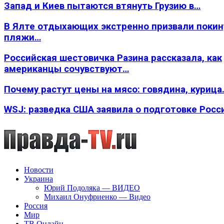
Запад и Киев пытаются втянуть Грузию в…
В Ялте отдыхающих экстренно призвали покин
пляжи…
Российская шестовичка Разина рассказала, как
американцы сочувствуют…
Почему растут цены на мясо: говядина, курица
WSJ: разведка США заявила о подготовке Росс
Новости
Украина
Юрий Подоляка — ВИДЕО
Михаил Онуфриенко — Видео
Россия
Мир
ТВ Онлайн