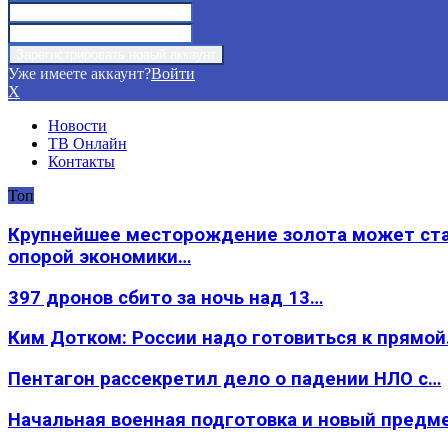
Уже имеете аккаунт?
Войти
X
Новости
ТВ Онлайн
Контакты
Топ
Крупнейшее месторождение золота может ст
опорой экономики…
397 дронов сбито за ночь над 13…
Ким Дотком: России надо готовиться к прямо
Пентагон рассекретил дело о падении НЛО с…
Начальная военная подготовка и новый предм