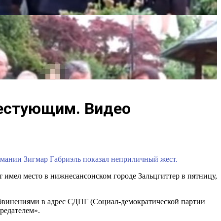
тестующим. Видео
рмании Зигмар Габриэль показал неприличный жест.
т имел место в нижнесансонском городе Зальцгиттер в пятницу,
обвинениями в адрес СДПГ (Социал-демократической партии
редателем».