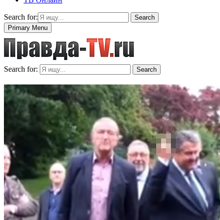
Search for:
Search
Primary Menu
Search for:
Search