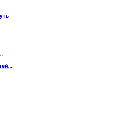
уть
…
ией…