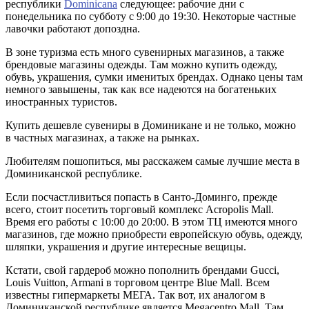
республики
Dominicana
следующее: рабочие дни с
понедельника по субботу с 9:00 до 19:30. Некоторые частные
лавочки работают допоздна.
В зоне туризма есть много сувенирных магазинов, а также
брендовые магазины одежды. Там можно купить одежду,
обувь, украшения, сумки именитых брендах. Однако цены там
немного завышены, так как все надеются на богатеньких
иностранных туристов.
Купить дешевле сувениры в Доминикане и не только, можно
в частных магазинах, а также на рынках.
Любителям пошопиться, мы расскажем самые лучшие места в
Доминиканской республике.
Если посчастливиться попасть в Санто-Доминго, прежде
всего, стоит посетить торговый комплекс Acropolis Mall.
Время его работы с 10:00 до 20:00. В этом ТЦ имеются много
магазинов, где можно приобрести европейскую обувь, одежду,
шляпки, украшения и другие интересные вещицы.
Кстати, свой гардероб можно пополнить брендами Gucci,
Louis Vuitton, Armani в торговом центре Blue Mall. Всем
известны гипермаркеты МЕГА. Так вот, их аналогом в
Доминиканской республике является Megacentro Mall. Там