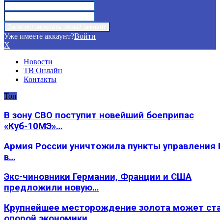
Уже имеете аккаунт?
Войти
X
Новости
ТВ Онлайн
Контакты
Топ
В зону СВО поступит новейший боеприпас
«Куб-10МЭ»…
Армия России уничтожила пункты управления
в…
Экс-чиновники Германии, Франции и США
предложили новую…
Крупнейшее месторождение золота может ст
опорой экономики…