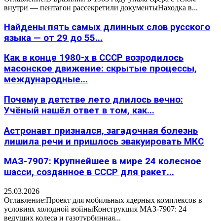
внутри — пентагон рассекретили документыНаходка в...
Найдены пять самых длинных слов русского
языка — от 29 до 55...
Как в конце 1980-х в СССР возродилось
масонское движение: скрытые процессы,
международные...
Почему в детстве лето длилось вечно:
Учёный нашёл ответ в том, как...
Астронавт признался, загадочная болезнь
лишила речи и пришлось эвакуировать МКС
МАЗ-7907: Крупнейшее в мире 24 колесное
шасси, созданное в СССР для ракет...
25.03.2026
Оглавление:Проект для мобильных ядерных комплексов в
условиях холодной войныКонструкция МАЗ-7907: 24
ведущих колеса и газотурбинная...