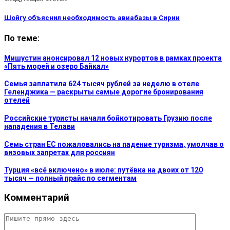
Шойгу объяснил необходимость авиабазы в Сирии
По теме:
Мишустин анонсировал 12 новых курортов в рамках проекта
«Пять морей и озеро Байкал»
Семья заплатила 624 тысяч рублей за неделю в отеле
Геленджика — раскрыты самые дорогие бронирования
отелей
Российские туристы начали бойкотировать Грузию после
нападения в Телави
Семь стран ЕС пожаловались на падение туризма, умолчав о
визовых запретах для россиян
Турция «всё включено» в июле: путёвка на двоих от 120
тысяч — полный прайс по сегментам
Комментарий