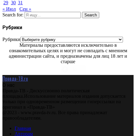
29
30
31
« Июл
Сен »
Search for:
Search
Рубрики
Рубрики
Материалы предоставляются исключительно в
ознакомительных целях и могут не совпадать с мнением
администрации сайта, и предназначены для лиц 18 лет и
старше
Правда-ТВ.ru
О нас
Правда-ТВ - Дискуссионно политическая
площадка.Использование материалов издания допускается
только при одновременном размещении гиперссылки на
оригинал в «Правда-ТВ»
@2023 - www.pravda-tv.ru. Все права принадлежат
правообладателям.
Главная
Авторам