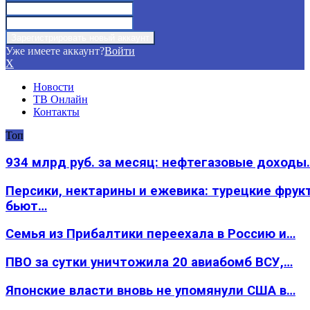
Уже имеете аккаунт?
Войти
X
Новости
ТВ Онлайн
Контакты
Топ
934 млрд руб. за месяц: нефтегазовые доходы
Персики, нектарины и ежевика: турецкие фрук
бьют…
Семья из Прибалтики переехала в Россию и…
ПВО за сутки уничтожила 20 авиабомб ВСУ,…
Японские власти вновь не упомянули США в…