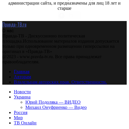
администрации сайта, и предназначены для лиц 18 лет и
старше
Правда-ТВ.ru
О нас
Правда-ТВ - Дискуссионно политическая
площадка.Использование материалов издания допускается
только при одновременном размещении гиперссылки на
оригинал в «Правда-ТВ»
@2023 - www.pravda-tv.ru. Все права принадлежат
правообладателям.
Главная
Авторам
Владельцам авторских прав. Ответственности.
Новости
Украина
Юрий Подоляка — ВИДЕО
Михаил Онуфриенко — Видео
Россия
Мир
ТВ Онлайн