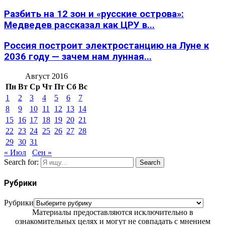
Разбить на 12 зон и «русские острова»:
Медведев рассказал как ЦРУ в...
Россия построит электростанцию на Луне к
2036 году — зачем нам лунная...
Август 2016
Пн
Вт
Ср
Чт
Пт
Сб
Вс
1
2
3
4
5
6
7
8
9
10
11
12
13
14
15
16
17
18
19
20
21
22
23
24
25
26
27
28
29
30
31
« Июл
Сен »
Search for:
Search
Рубрики
Рубрики
Материалы предоставляются исключительно в
ознакомительных целях и могут не совпадать с мнением