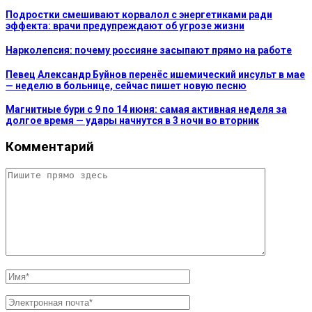
Подростки смешивают корвалол с энергетиками ради
эффекта: врачи предупреждают об угрозе жизни
Нарколепсия: почему россияне засыпают прямо на работе
Певец Александр Буйнов перенёс ишемический инсульт в мае
— неделю в больнице, сейчас пишет новую песню
Магнитные бури с 9 по 14 июня: самая активная неделя за
долгое время — удары начнутся в 3 ночи во вторник
Комментарий