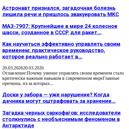
Астронавт признался, загадочная болезнь
лишила речи и пришлось эвакуировать МКС
МАЗ-7907: Крупнейшее в мире 24 колесное
шасси, созданное в СССР для ракет...
Как научиться эффективно управлять своим
временем: практическое руководство,
которое реально работает в...
20.03.2026
20.03.2026
Оглавление:Почему умение управлять своим временем стало
критически важным навыком в современном миреГлавные
причины, из-за которых...
Доски у забора — уже нарушение? Когда
дачника могут оштрафовать за хранение...
Загадка черных саркофагов: исследователи
столкнулись с необъяснимым феноменом в
Антарктиде