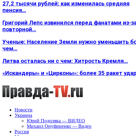
27,2 тысячи рублей: как изменилась средняя
пенсия…
Григорий Лепс извинился перед фанатами из-з
повторной…
Ученые: Население Земли нужно уменьшить б
чем…
Литва осталась ни с чем: Хитрость Кремля…
«Искандеры» и «Цирконы»: более 35 ракет уда
Новости
Украина
Юрий Подоляка — ВИДЕО
Михаил Онуфриенко — Видео
Россия