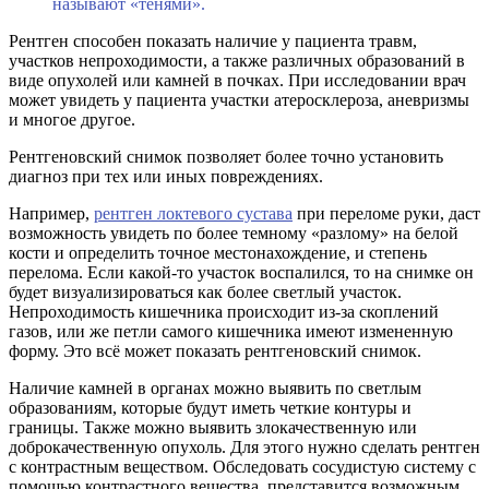
называют «тенями».
Рентген способен показать наличие у пациента травм,
участков непроходимости, а также различных образований в
виде опухолей или камней в почках. При исследовании врач
может увидеть у пациента участки атеросклероза, аневризмы
и многое другое.
Рентгеновский снимок позволяет более точно установить
диагноз при тех или иных повреждениях.
Например,
рентген локтевого сустава
при переломе руки, даст
возможность увидеть по более темному «разлому» на белой
кости и определить точное местонахождение, и степень
перелома. Если какой-то участок воспалился, то на снимке он
будет визуализироваться как более светлый участок.
Непроходимость кишечника происходит из-за скоплений
газов, или же петли самого кишечника имеют измененную
форму. Это всё может показать рентгеновский снимок.
Наличие камней в органах можно выявить по светлым
образованиям, которые будут иметь четкие контуры и
границы. Также можно выявить злокачественную или
доброкачественную опухоль. Для этого нужно сделать рентген
с контрастным веществом. Обследовать сосудистую систему с
помощью контрастного вещества, представится возможным