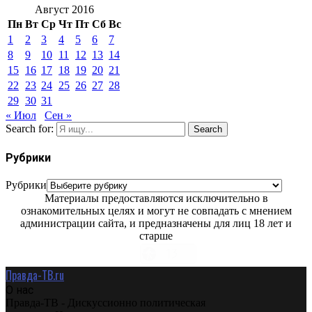
Август 2016
Пн
Вт
Ср
Чт
Пт
Сб
Вс
1
2
3
4
5
6
7
8
9
10
11
12
13
14
15
16
17
18
19
20
21
22
23
24
25
26
27
28
29
30
31
« Июл
Сен »
Search for:
Search
Рубрики
Рубрики
Материалы предоставляются исключительно в
ознакомительных целях и могут не совпадать с мнением
администрации сайта, и предназначены для лиц 18 лет и
старше
Правда-ТВ.ru
О нас
Правда-ТВ - Дискуссионно политическая