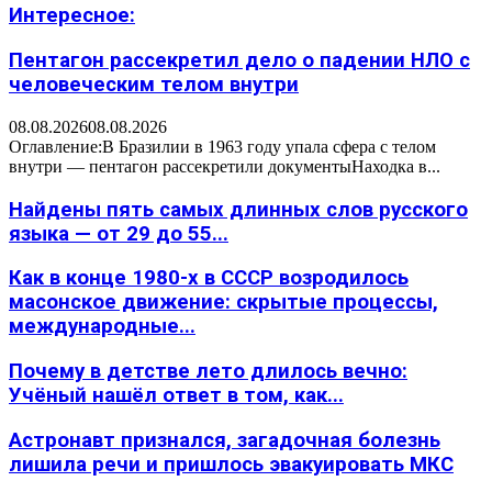
Интересное:
Пентагон рассекретил дело о падении НЛО с
человеческим телом внутри
08.08.2026
08.08.2026
Оглавление:В Бразилии в 1963 году упала сфера с телом
внутри — пентагон рассекретили документыНаходка в...
Найдены пять самых длинных слов русского
языка — от 29 до 55...
Как в конце 1980-х в СССР возродилось
масонское движение: скрытые процессы,
международные...
Почему в детстве лето длилось вечно:
Учёный нашёл ответ в том, как...
Астронавт признался, загадочная болезнь
лишила речи и пришлось эвакуировать МКС