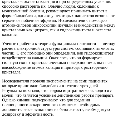
кристаллов оксалата кальция и при определенных условиях
способно растворить их. Обычно людям, склонным к
мочекаменной болезни, рекомендуют принимать цитрат в
форме биодобавки, однако у некоторых пациентов возникают
серьезные побочные эффекты. Исследователи с помощью
атомно-силовой микроскопии изучили взаимодействие между
кристаллами как цитрата, так и гидроксицитрата и оксалата
кальция.
Ученые прибегли к теории функционала плотности — методу
расчета электронной структуры систем, состоящих из многих
частиц. С его помощью они определили, как гидроксицитрат
воздействует на кальций. Оказалось, что он формирует
сильную связь с кристаллическими поверхностями, вызывая
высвобождение атомов кальция и приводя к растворению
кристалла.
Исследователи провели эксперименты на семи пациентах,
которые принимали биодобавки в течение трех дней.
Результаты показали, что гидроксицитрат легко выводится с
мочой, что является условием действенной работы препарата.
Однако химики подчеркивают, что для создания
полноценного лекарственного комплекса необходимы
дополнительные испытания на безопасность, необходимую
дозировку и эффективность.