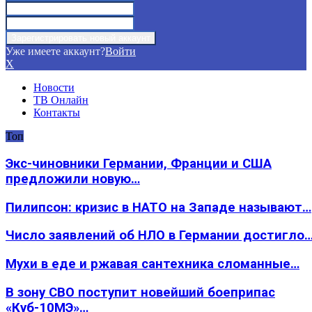
Уже имеете аккаунт?
Войти
X
Новости
ТВ Онлайн
Контакты
Топ
Экс-чиновники Германии, Франции и США
предложили новую…
Пилипсон: кризис в НАТО на Западе называют…
Число заявлений об НЛО в Германии достигло
Мухи в еде и ржавая сантехника сломанные…
В зону СВО поступит новейший боеприпас
«Куб-10МЭ»…