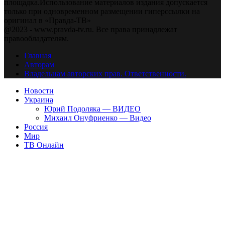
площадка.Использование материалов издания допускается
только при одновременном размещении гиперссылки на
оригинал в «Правда-ТВ»
@2023 - www.pravda-tv.ru. Все права принадлежат
правообладателям.
Главная
Авторам
Владельцам авторских прав. Ответственности.
Новости
Украина
Юрий Подоляка — ВИДЕО
Михаил Онуфриенко — Видео
Россия
Мир
ТВ Онлайн