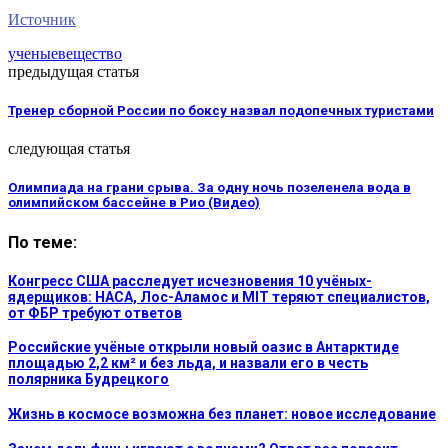
Источник
ученые
вещество
предыдущая статья
Тренер сборной России по боксу назвал подопечных туристами
следующая статья
Олимпиада на грани срыва. За одну ночь позеленела вода в
олимпийском бассейне в Рио (Видео)
По теме:
Конгресс США расследует исчезновения 10 учёных-
ядерщиков: НАСА, Лос-Аламос и MIT теряют специалистов,
от ФБР требуют ответов
Российские учёные открыли новый оазис в Антарктиде
площадью 2,2 км² и без льда, и назвали его в честь
полярника Будрецкого
Жизнь в космосе возможна без планет: новое исследование