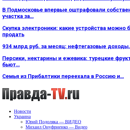
В Подмосковье впервые оштрафовали собстве
участка за…
Скупка электроники: какие устройства можно 
продать
934 млрд руб. за месяц: нефтегазовые доходы
Персики, нектарины и ежевика: турецкие фрук
бьют…
Семья из Прибалтики переехала в Россию и…
Новости
Украина
Юрий Подоляка — ВИДЕО
Михаил Онуфриенко — Видео