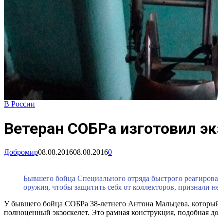
В России
Ветеран СОБРа изготовил э
Добромир
08.08.2016
08.08.2016
0
Бывшего бойца Специального отряда быстрого реагирован
оружия, чтобы защитить себя от коллекторов, признали 
У бывшего бойца СОБРа 38-летнего Антона Мальцева, который
полноценный экзоскелет. Это рамная конструкция, подобная д