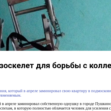
кзоскелет для борьбы с колл
ия, который в апреле заминировал свою квартиру в подмосковн
невменяемым.
 в апреле заминировал собственную однушку в городе Пушкино
оспехам, в которую полностью облачается человек для усиления