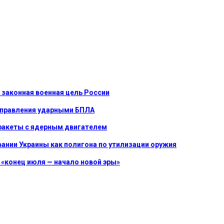
 законная военная цель России
 управления ударными БПЛА
 ракеты с ядерным двигателем
вании Украины как полигона по утилизации оружия
 «конец июля — начало новой эры»