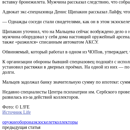
вставку бронежилета. Мужчина рассказал следствию, что собра
Адвокат экс-спецназовца Денис Щипакин рассказал Лайфу, что
— Однажды соседи стали свидетелями, как он в этом экзоскеле
Щипакин уточнил, что на Мальцева сейчас возбуждено дело о н
мужчина оборудовал у себя дома настоящий оружейный арсенал:
также «разжился» списанным автоматом АКСУ.
Обвиняемый, который работал в одном из ЧОПов, утверждает, ч
К организации обороны бывший спецназовец подошёл с исполь
установил растяжки в дверных проёмах. На одной из них — по
долги.
Мальцев задолжал банку значительную сумму по ипотеке: сумма 
Недавно специалисты Центра психиатрии им. Сербского провел
развилась из-за действий коллекторов.
Фото: © L!FE
Источник Life
оружие
оборона
экзоскелет
коллекторы
предыдущая статья