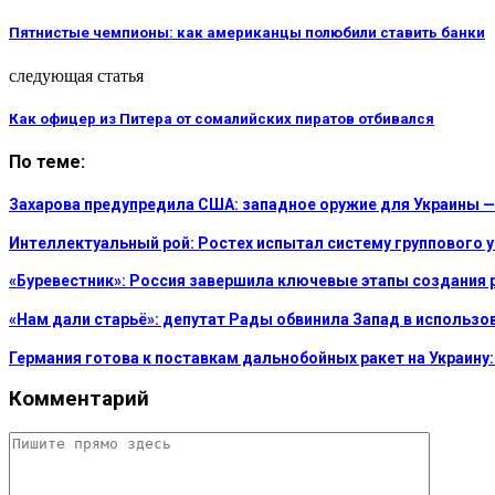
Пятнистые чемпионы: как американцы полюбили ставить банки
следующая статья
Как офицер из Питера от сомалийских пиратов отбивался
По теме:
Захарова предупредила США: западное оружие для Украины —
Интеллектуальный рой: Ростех испытал систему группового
«Буревестник»: Россия завершила ключевые этапы создания
«Нам дали старьё»: депутат Рады обвинила Запад в использо
Германия готова к поставкам дальнобойных ракет на Украину:
Комментарий