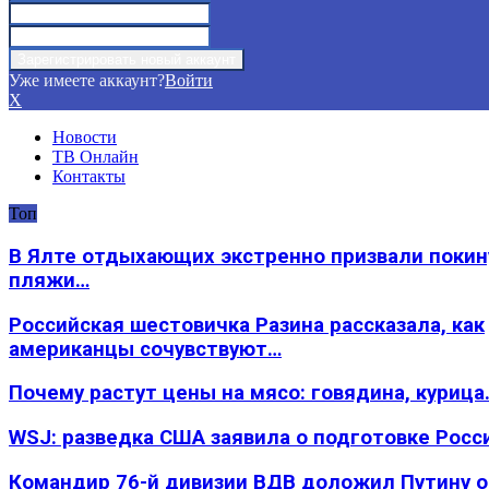
Уже имеете аккаунт?
Войти
X
Новости
ТВ Онлайн
Контакты
Топ
В Ялте отдыхающих экстренно призвали покин
пляжи…
Российская шестовичка Разина рассказала, как
американцы сочувствуют…
Почему растут цены на мясо: говядина, курица
WSJ: разведка США заявила о подготовке Росс
Командир 76-й дивизии ВДВ доложил Путину 