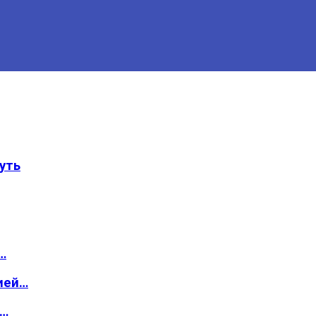
уть
…
ией…
о…