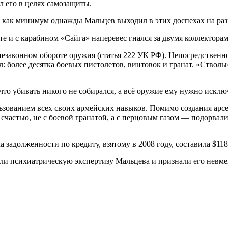
л его в целях самозащиты.
 как минимум однажды Мальцев выходил в этих доспехах на раз
те и с карабином «Сайга» наперевес гнался за двумя коллектора
езаконном обороте оружия (статья 222 УК РФ). Непосредственно 
 более десятка боевых пистолетов, винтовок и гранат. «Стволы
то убивать никого не собирался, а всё оружие ему нужно исклю
зованием всех своих армейских навыков. Помимо создания арсе
 счастью, не с боевой гранатой, а с перцовым газом — подорва
задолженности по кредиту, взятому в 2008 году, составила $118
и психиатрическую экспертизу Мальцева и признали его невмен