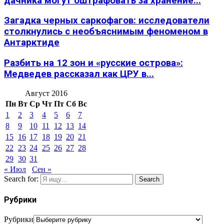
дачника могут оштрафовать за хранение...
Загадка черных саркофагов: исследователи
столкнулись с необъяснимым феноменом в
Антарктиде
Разбить на 12 зон и «русские острова»:
Медведев рассказал как ЦРУ в...
Август 2016
Пн
Вт
Ср
Чт
Пт
Сб
Вс
1
2
3
4
5
6
7
8
9
10
11
12
13
14
15
16
17
18
19
20
21
22
23
24
25
26
27
28
29
30
31
« Июл
Сен »
Search for:
Search
Рубрики
Рубрики