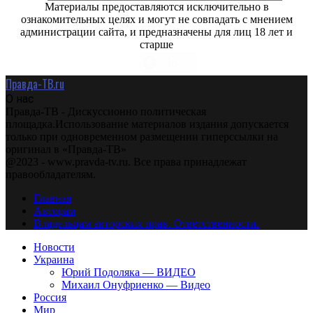
Материалы предоставляются исключительно в
ознакомительных целях и могут не совпадать с мнением
администрации сайта, и предназначены для лиц 18 лет и
старше
Правда-ТВ.ru
О нас
Правда-ТВ - Дискуссионно политическая
площадка.Использование материалов издания допускается
только при одновременном размещении гиперссылки на
оригинал в «Правда-ТВ»
@2023 - www.pravda-tv.ru. Все права принадлежат
правообладателям.
Главная
Авторам
Владельцам авторских прав. Ответственности.
Новости
Украина
Юрий Подоляка — ВИДЕО
Михаил Онуфриенко — Видео
Россия
Мир