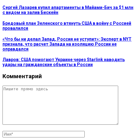
Сергей Лазарев купил апартаменты в Майами-Бич за $1 млн
с видом на залив Бискейн
Бредовый план Зеленского втянуть США в войну с Россией
провалился
«Что бы ни делал Запад, Россия не уступит»: Эксперт в NYT
признала, что расчет Запада на изоляцию России не
оправдался
Лавров: США помогают Украине через Starlink наводить
удары на гражданские объекты в России
Комментарий