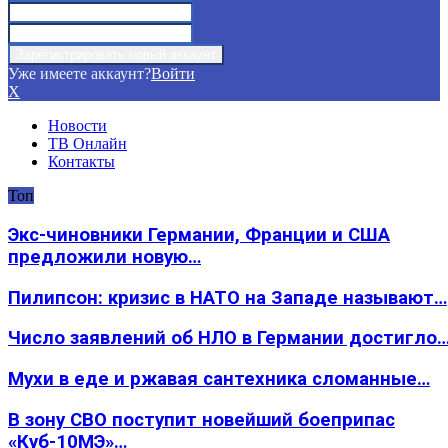
Уже имеете аккаунт?
Войти
X
Новости
ТВ Онлайн
Контакты
Топ
Экс-чиновники Германии, Франции и США
предложили новую…
Пилипсон: кризис в НАТО на Западе называют…
Число заявлений об НЛО в Германии достигло
Мухи в еде и ржавая сантехника сломанные…
В зону СВО поступит новейший боеприпас
«Куб-10МЭ»…