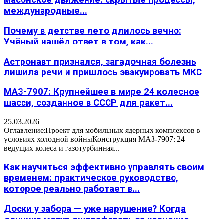
масонское движение: скрытые процессы,
международные...
Почему в детстве лето длилось вечно:
Учёный нашёл ответ в том, как...
Астронавт признался, загадочная болезнь
лишила речи и пришлось эвакуировать МКС
МАЗ-7907: Крупнейшее в мире 24 колесное
шасси, созданное в СССР для ракет...
25.03.2026
Оглавление:Проект для мобильных ядерных комплексов в
условиях холодной войныКонструкция МАЗ-7907: 24
ведущих колеса и газотурбинная...
Как научиться эффективно управлять своим
временем: практическое руководство,
которое реально работает в...
Доски у забора — уже нарушение? Когда