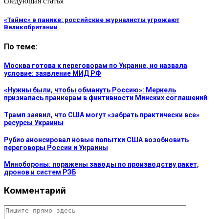
следующая статья
«Таймс» в панике: российские журналисты угрожают
Великобритании
По теме:
Москва готова к переговорам по Украине, но назвала
условие: заявление МИД РФ
«Нужны были, чтобы обмануть Россию»: Меркель
призналась пранкерам в фиктивности Минских соглашений
Трамп заявил, что США могут «забрать практически все»
ресурсы Украины
Рубио анонсировал новые попытки США возобновить
переговоры России и Украины
Минобороны: поражены заводы по производству ракет,
дронов и систем РЭБ
Комментарий