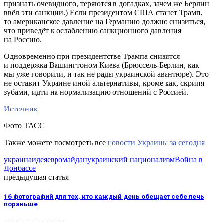
признать очевидного, теряются в догадках, зачем же Берлин
ввёл эти санкции.) Если президентом США станет Трамп,
то американское давление на Германию должно снизиться,
что приведёт к ослаблению санкционного давления
на Россию.
Одновременно при президентстве Трампа снизится
и поддержка Вашингтоном Киева (Брюссель-Берлин, как
мы уже говорили, и так не рады украинской авантюре). Это
не оставит Украине иной альтернативы, кроме как, скрипя
зубами, идти на нормализацию отношений с Россией.
Источник
Фото ТАСС
Также можете посмотреть все
новости Украины за сегодня
украина
идея
евромайдан
украинский национализм
Война в
Донбассе
предыдущая статья
16 фотографий для тех, кто каждый день обещает себе лечь
пораньше