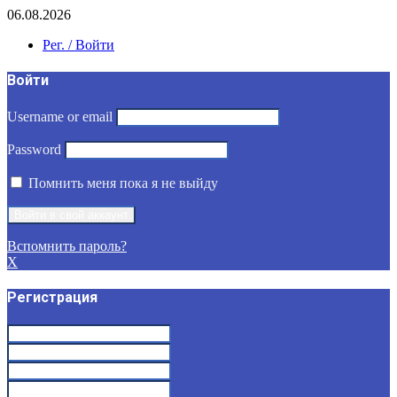
06.08.2026
Рег. / Войти
Войти
Username or email
Password
Помнить меня пока я не выйду
Вспомнить пароль?
X
Регистрация