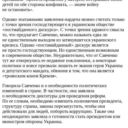
детей по обе стороны конфликта, — иначе войну
не остановить».
Однако эпатажными заявления нардепа можно считать только
с точки зрения господствующего в украинском обществе
«постмайданного дискурса». С точки зрения здравого смысла
то, что предлагает Савченко, можно называть едва ли
не единственным выходом из затянувшегося украинского
кризиса. Однако «постамайданный» дискурс является
не просто господствующим. Но единственным возможным
в современном обществе. Неудивительно, что от Савченко
тут же отвернулись ее недавние поклонники, а некоторые
политики и вовсе призвали лишить ее звания героя Украины
и депутатского мандата, обвинив в том, что она является
«троянским конем Кремля».
Говорила Савченко и о необходимости политических
изменений в стране. В частности, она заявляла
о необходимости диктатуры для проведения реформ.
По ее словам, необходимо изменить полномочия президента,
структуру страны, законы перезапустить, чтобы они
действовали для людей, побороть коррупцию. Также она
неоднократно заявляла о готовности стать президентом или
министром обороны Украины.