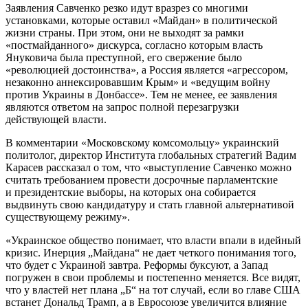
Заявления Савченко резко идут вразрез со многими
установками, которые оставил «Майдан» в политической
жизни страны. При этом, они не выходят за рамки
«постмайданного» дискурса, согласно которым власть
Януковича была преступной, его свержение было
«революцией достоинства», а Россия является «агрессором,
незаконно аннексировавшим Крым» и «ведущим войну
против Украины в Донбассе». Тем не менее, ее заявления
являются ответом на запрос полной перезагрузки
действующей власти.
В комментарии «Московскому комсомольцу» украинский
политолог, директор Института глобальных стратегий Вадим
Карасев рассказал о том, что «выступление Савченко можно
считать требованием провести досрочные парламентские
и президентские выборы, на которых она собирается
выдвинуть свою кандидатуру и стать главной альтернативой
существующему режиму».
«Украинское общество понимает, что власти впали в идейный
кризис. Инерция „Майдана“ не дает четкого понимания того,
что будет с Украиной завтра. Реформы буксуют, а Запад
погружен в свои проблемы и постепенно меняется. Все видят,
что у властей нет плана „Б“ на тот случай, если во главе США
встанет Дональд Трамп, а в Евросоюзе увеличится влияние