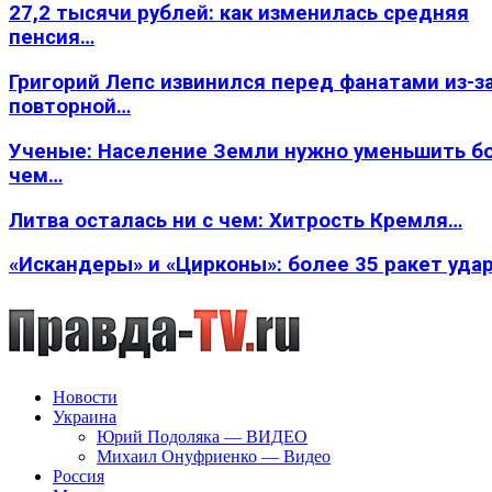
27,2 тысячи рублей: как изменилась средняя
пенсия…
Григорий Лепс извинился перед фанатами из-з
повторной…
Ученые: Население Земли нужно уменьшить б
чем…
Литва осталась ни с чем: Хитрость Кремля…
«Искандеры» и «Цирконы»: более 35 ракет уда
Новости
Украина
Юрий Подоляка — ВИДЕО
Михаил Онуфриенко — Видео
Россия