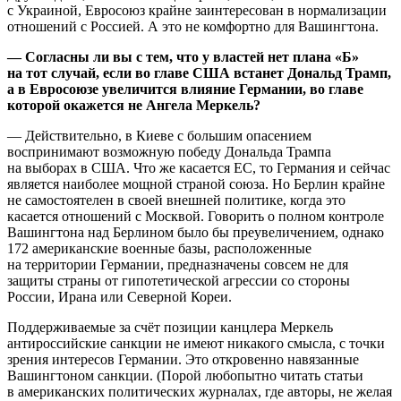
с Украиной, Евросоюз крайне заинтересован в нормализации
отношений с Россией. А это не комфортно для Вашингтона.
— Согласны ли вы с тем, что у властей нет плана «Б»
на тот случай, если во главе США встанет Дональд Трамп,
а в Евросоюзе увеличится влияние Германии, во главе
которой окажется не Ангела Меркель?
— Действительно, в Киеве с большим опасением
воспринимают возможную победу Дональда Трампа
на выборах в США. Что же касается ЕС, то Германия и сейчас
является наиболее мощной страной союза. Но Берлин крайне
не самостоятелен в своей внешней политике, когда это
касается отношений с Москвой. Говорить о полном контроле
Вашингтона над Берлином было бы преувеличением, однако
172 американские военные базы, расположенные
на территории Германии, предназначены совсем не для
защиты страны от гипотетической агрессии со стороны
России, Ирана или Северной Кореи.
Поддерживаемые за счёт позиции канцлера Меркель
антироссийские санкции не имеют никакого смысла, с точки
зрения интересов Германии. Это откровенно навязанные
Вашингтоном санкции. (Порой любопытно читать статьи
в американских политических журналах, где авторы, не желая