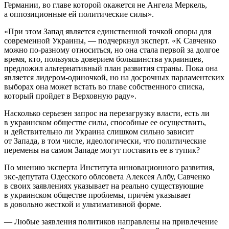
Германии, во главе которой окажется не Ангела Меркель,
а оппозиционные ей политические силы».
«При этом Запад является единственной точкой опоры для
современной Украины, — подчеркнул эксперт. «К Савченко
можно по-разному относиться, но она стала первой за долгое
время, кто, пользуясь доверием большинства украинцев,
предложил альтернативный план развития страны. Пока она
является лидером-одиночкой, но на досрочных парламентских
выборах она может встать во главе собственного списка,
который пройдет в Верховную раду».
Насколько серьезен запрос на перезагрузку власти, есть ли
в украинском обществе силы, способные ее осуществить,
и действительно ли Украина слишком сильно зависит
от Запада, в том числе, идеологически, что политические
перемены на самом Западе могут поставить ее в тупик?
По мнению эксперта Института инновационного развития,
экс-депутата Одесского облсовета Алексея Албу, Савченко
в своих заявлениях указывает на реально существующие
в украинском обществе проблемы, причём указывает
в довольно жесткой и ультимативной форме.
— Любые заявления политиков направлены на привлечение