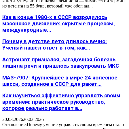
Институт Русистики назвал чемпиона — химический термин
из патента на 55 букв, который уже обогнал...
Как в конце 1980-х в СССР возродилось
масонское движение: скрытые процессы,
международные...
Почему в детстве лето длилось вечно:
Учёный нашёл ответ в том, как...
Астронавт признался, загадочная болезнь
лишила речи и пришлось эвакуировать МКС
МАЗ-7907: Крупнейшее в мире 24 колесное
шасси, созданное в СССР для ракет...
Как научиться эффективно управлять своим
временем: практическое руководство,
которое реально работает в...
20.03.2026
20.03.2026
Оглавление:Почему умение управлять своим временем стало