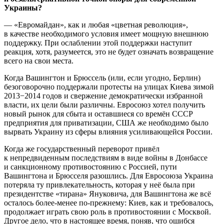
Украины?
— «Евромайдан», как и любая «цветная революция»,
в качестве необходимого условия имеет мощную внешнюю
поддержку. При ослаблении этой поддержки наступит
реакция, хотя, разумеется, это не будет означать возвращение
всего на свои места.
Когда Вашингтон и Брюссель (или, если угодно, Берлин)
безоговорочно поддержали протесты на улицах Киева зимой
2013−2014 годов и свержение демократически избранной
власти, их цели были различны. Евросоюз хотел получить
новый рынок для сбыта и оставшиеся со времён СССР
предприятия для приватизации, США же необходимо было
вырвать Украину из сферы влияния усиливающейся России.
Когда же государственный переворот привёл
к непредвиденным последствиям в виде войны в Донбассе
и санкционному противостоянию с Россией, пути
Вашингтона и Брюсселя разошлись. Для Евросоюза Украина
потеряла ту привлекательность, которая у неё была при
президентстве «тирана» Януковича, для Вашингтона же всё
осталось более-менее по-прежнему: Киев, как и требовалось,
продолжает играть свою роль в противостоянии с Москвой.
Другое дело, что в настоящее время, поняв, что ошибся