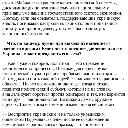
стоял «Майдан»: сохранение капиталистической системы,
дискриминация по религиозному или национальному
признаку, уменьшение государственного сектора экономики.
Поэтому если бы обыватели, поддерживающие украинскую
власть, поснимали кастрюли со своих голов и попытались
вникнуть в происходящее, у них мог бы возникнуть
когнитивный диссонанс.
—Что, по-вашему, нужно для выхода из нынешнего
идейного кризиса? Будет ли это внешнее давление или же
Украина сможет преодолеть его сама?
— Как я уже и говорил, политика — это отражение
экономических процессов. Поэтому для перезагрузки
политической, нужно решить проблему власти олигархов.
И это должна стать главной идеей сегодняшнего украинского
общества. Но это возможно лишь тогда, когда в стране
появится политический субъект, который не на словах,
а на деле будет бороться против олигархов и тех, кто кормится
из их рук — националистов. Возможно даже с оружием
в руках. Только тогда возможно изменение всей системы.
— Восприятие украинским и не только украинским
обществом Надежды Савченко после её освобождения
изменилось кардинальным образом, — напоминает