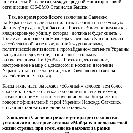
политический аналитик международной мониторинговой
организации CIS-EMO Станислав Бышок.
— Так, во время российского заключения Савченко
на Украине журналисты и политики лепили из неё «новую
Жанну д’Арк», а в Донбассе и в России её воспринимали как
хладнокровную убийцу, которая «должна и будет сидеть».
После же возвращения Надежды Савченко в Киев и начала
её собственной, а не выдуманной журналистами,
политической активности в промайданном сегменте Украины
наступило недоумение, граничащее с горьким
разочарованием. Но Донбасс, Россия и, что главное,
настроенное на мир с Донбассом и Россией население
Украины стало всё чаще видеть в Савченко выразителя
их собственных надежд.
Когда такие идеи выражает «обычный» человек, тем более
с юго-востока, его с лёгкостью обвинят в сепаратизме и,
возможно, примут соответствующие меры. Когда же это
говорит официальный герой Украины Надежда Савченко,
ситуация становится крайне запутанной.
—Заявления Савченко резко идут вразрез со многими
установками, которые оставил «Майдан» в политической
жизни страны, при этом, они не выходят за рамки