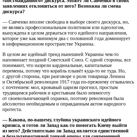
«постмайданного» дискурса. Может ли Савченко в своих
заявлениях отклониться от него? Возможна ли смена
дискурса?
— Савченко вполне свободна в выборе своего дискурса, но,
не являясь профессиональным политиком или идеологом,
вынуждена в целом держаться того идейного направления,
которое уже как минимум два с половиной года доминирует
в информационном пространстве Украины.
В целом же идейный тренд нынешней Украины чем-то
напоминает поздний Советский Союз. С одной стороны, все
понимают, что назрели кардинальные, капитальные
перемены, потому что корабль плывёт куда-то не туда. Но,
с другой стороны, при разговоре о роли товарища Ленина
и Октябрьской революции 1917 года по-прежнему отзывались
с почтением: мол, кровавый царизм прогнил, простым
трудящимся рабочим и крестьянам было невмоготу
от своевольничающей охранки, поэтому революция была
абсолютно необходимым и оправданным актом народного
протеста.
— Какова, по-вашему, глубина украинского идейного
кризиса, и готов ли Запад как-то помогать Киеву выйти
из него? Действительно ли Запад является единственной
и безальтернативной точкой опоры для современной