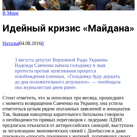
В Мире
Идейный кризис «Майдана»
Наталья
04.08.2016
0
3 августа депутат Верховной Рады Украины
Надежда Савченко начала голодовку в знак
протеста против затягивания процесса
освобождения пленных. «Голодовку буду держать
до дня положительного результата», — пообещала
она журналистам днем ранее.
Стоит отметить, что за неполных три месяца, прошедших
с момента возвращения Савченко на Украину, она успела
отметиться целым рядом эпатажных заявлений и инициатив.
Так, бывшая наводчица карательного батальона говорила
о необходимости прямых переговоров с лидерами ЛДНР,
предлагала отказаться от антироссийских санкций, выступала
за легализацию экономических связей с Донбассом и даже
призывала «просить прощения у матерей, потерявших своих