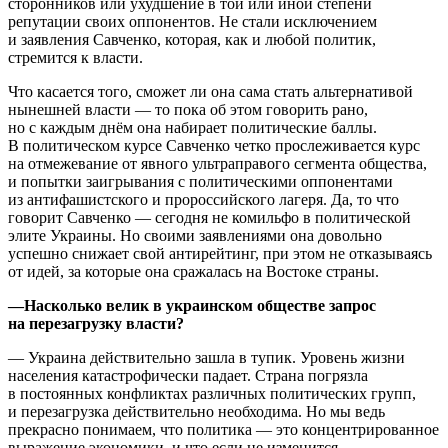
сторонников или ухудшение в той или иной степени
репутации своих оппонентов. Не стали исключением
и заявления Савченко, которая, как и любой политик,
стремится к власти.
Что касается того, сможет ли она сама стать альтернативой
нынешней власти — то пока об этом говорить рано,
но с каждым днём она набирает политические баллы.
В политическом курсе Савченко четко прослеживается курс
на отмежевание от явного ультраправого сегмента общества,
и попытки заигрывания с политическими оппонентами
из антифашистского и пророссийского лагеря. Да, то что
говорит Савченко — сегодня не комильфо в политической
элите Украины. Но своими заявлениями она довольно
успешно снижает свой антирейтинг, при этом не отказываясь
от идей, за которые она сражалась на Востоке страны.
—Насколько велик в украинском обществе запрос
на перезагрузку власти?
— Украина действительно зашла в тупик. Уровень жизни
населения катастрофически падает. Страна погрязла
в постоянных конфликтах различных политических групп,
и перезагрузка действительно необходима. Но мы ведь
прекрасно понимаем, что политика — это концентрированное
выражение экономики, и что если не изменится