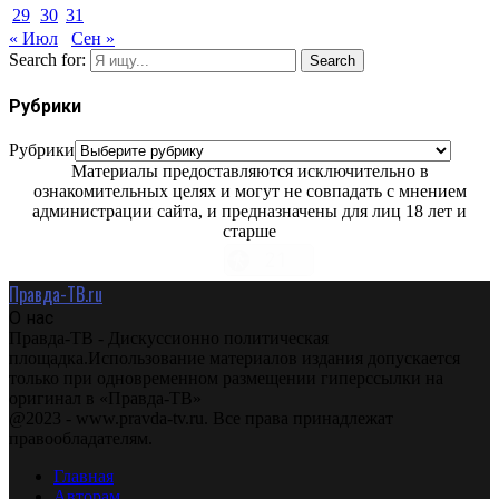
29
30
31
« Июл
Сен »
Search for:
Search
Рубрики
Рубрики
Материалы предоставляются исключительно в
ознакомительных целях и могут не совпадать с мнением
администрации сайта, и предназначены для лиц 18 лет и
старше
Правда-ТВ.ru
О нас
Правда-ТВ - Дискуссионно политическая
площадка.Использование материалов издания допускается
только при одновременном размещении гиперссылки на
оригинал в «Правда-ТВ»
@2023 - www.pravda-tv.ru. Все права принадлежат
правообладателям.
Главная
Авторам