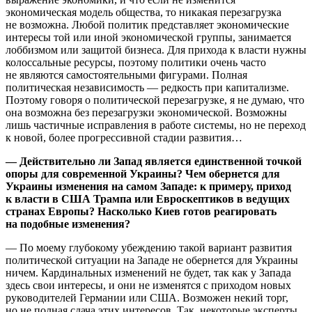
экономическая модель общества, то никакая перезагрузка
не возможна. Любой политик представляет экономические
интересы той или иной экономической группы, занимается
лоббизмом или защитой бизнеса. Для прихода к власти нужны
колоссальные ресурсы, поэтому политики очень часто
не являются самостоятельными фигурами. Полная
политическая независимость — редкость при капитализме.
Поэтому говоря о политической перезагрузке, я не думаю, что
она возможна без перезагрузки экономической. Возможны
лишь частичные исправления в работе системы, но не переход
к новой, более прогрессивной стадии развития…
— Действительно ли Запад является единственной точкой
опоры для современной Украины? Чем обернется для
Украины изменения на самом Западе: к примеру, приход
к власти в США Трампа или Евроскептиков в ведущих
странах Европы? Насколько Киев готов реагировать
на подобные изменения?
— По моему глубокому убеждению такой вариант развития
политической ситуации на Западе не обернется для Украины
ничем. Кардинальных изменений не будет, так как у Запада
здесь свои интересы, и они не изменятся с приходом новых
руководителей Германии или США. Возможен некий торг,
но не полная сдача этих интересов. Так, некоторые эксперты