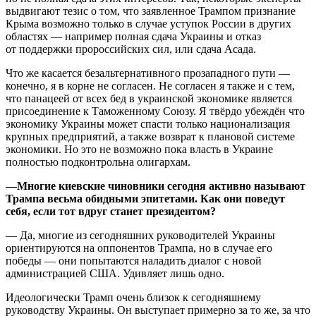
выдвигают тезис о том, что заявленное Трампом признание
Крыма возможно только в случае уступок России в других
областях — например полная сдача Украины и отказ
от поддержки пророссийских сил, или сдача Асада.
Что же касается безальтернативного прозападного пути —
конечно, я в корне не согласен. Не согласен я также и с тем,
что панацеей от всех бед в украинской экономике является
присоединение к Таможенному Союзу. Я твёрдо убеждён что
экономику Украины может спасти только национализация
крупных предприятий, а также возврат к плановой системе
экономики. Но это не возможно пока власть в Украине
полностью подконтрольна олигархам.
—Многие киевские чиновники сегодня активно называют
Трампа весьма обидными эпитетами. Как они поведут
себя, если тот вдруг станет президентом?
— Да, многие из сегодняшних руководителей Украины
ориентируются на оппонентов Трампа, но в случае его
победы — они попытаются наладить диалог с новой
администрацией США. Удивляет лишь одно.
Идеологически Трамп очень близок к сегодняшнему
руководству Украины. Он выступает примерно за то же, за что