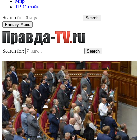
Мир
ТВ Онлайн
Search for:
Search
Primary Menu
Search for:
Search