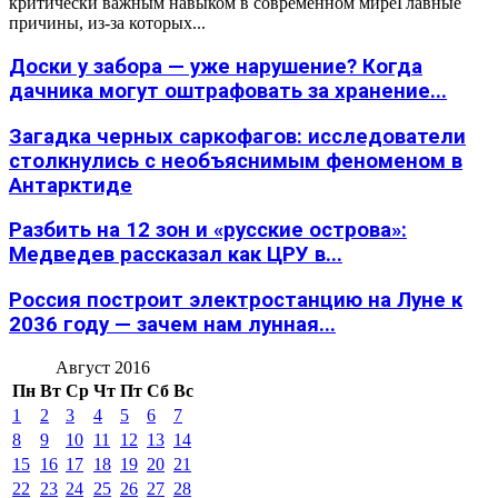
критически важным навыком в современном миреГлавные
причины, из-за которых...
Доски у забора — уже нарушение? Когда
дачника могут оштрафовать за хранение...
Загадка черных саркофагов: исследователи
столкнулись с необъяснимым феноменом в
Антарктиде
Разбить на 12 зон и «русские острова»:
Медведев рассказал как ЦРУ в...
Россия построит электростанцию на Луне к
2036 году — зачем нам лунная...
Август 2016
Пн
Вт
Ср
Чт
Пт
Сб
Вс
1
2
3
4
5
6
7
8
9
10
11
12
13
14
15
16
17
18
19
20
21
22
23
24
25
26
27
28