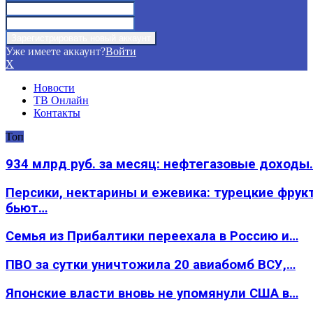
Уже имеете аккаунт?
Войти
X
Новости
ТВ Онлайн
Контакты
Топ
934 млрд руб. за месяц: нефтегазовые доходы
Персики, нектарины и ежевика: турецкие фрук
бьют…
Семья из Прибалтики переехала в Россию и…
ПВО за сутки уничтожила 20 авиабомб ВСУ,…
Японские власти вновь не упомянули США в…