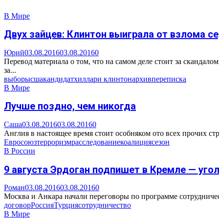
В Мире
Двух зайцев: Клинтон выиграла от взлома с
Юрий
03.08.2016
03.08.2016
0
Перевод материала о том, что на самом деле стоит за сканда
за...
выборы
сша
кандидат
хиллари клинтон
архив
переписка
В Мире
Лучше поздно, чем никогда
Саша
03.08.2016
03.08.2016
0
Англия в настоящее время стоит особняком ото всех прочих стр
Евросоюз
терроризм
расследование
коалиция
сезон
В России
9 августа Эрдоган подпишет в Кремле — уголь
Роман
03.08.2016
03.08.2016
0
Москва и Анкара начали переговоры по программе сотрудничества
договор
Россия
Турция
сотрудничество
В Мире