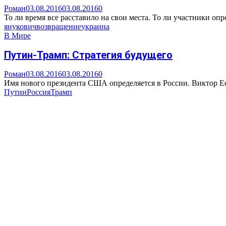
Роман
03.08.2016
03.08.2016
0
То ли время все расставило на свои места. То ли участники опр
янукович
возвращение
украина
В Мире
Путин-Трамп: Стратегия будущего
Роман
03.08.2016
03.08.2016
0
Имя нового президента США определяется в России. Виктор Еф
Путин
Россия
Трамп