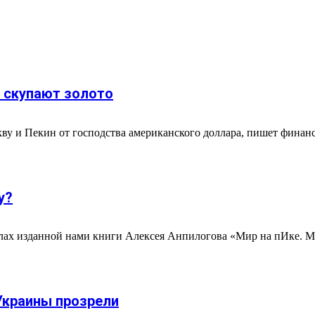
й скупают золото
ву и Пекин от господства американского доллара, пишет финан
у?
ах изданной нами книги Алексея Анпилогова «Мир на пИке. Мир
Украины прозрели