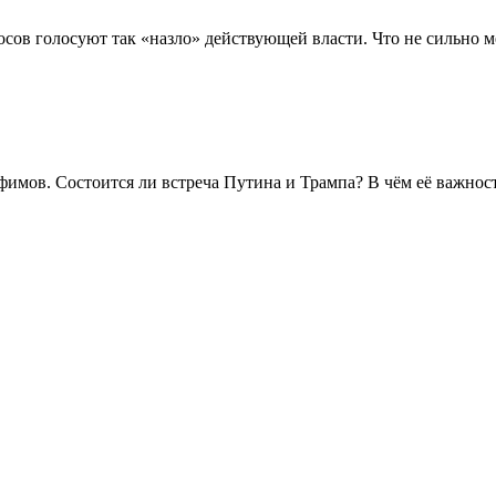
осов голосуют так «назло» действующей власти. Что не сильно ме
имов. Состоится ли встреча Путина и Трампа? В чём её важност