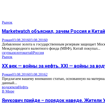
Рынок
Marketwatch объяснил, зачем Россия и Кита
Роман
03.08.2016
03.08.2016
0
Добавление золота к государственным резервам защищает Моск
Международного валютного фонда (МВФ), Китай покупал...
скупка
золото
китай
Россия
Рынок
XX век — войны за нефть. XXI — войны за вод
Роман
03.08.2016
03.08.2016
2
Предлагаем вашему вниманию статью, основанную на материал
данный...
вода
земля
Нефть
В Мире
Янукович прийде – порядок наведе. Жители 