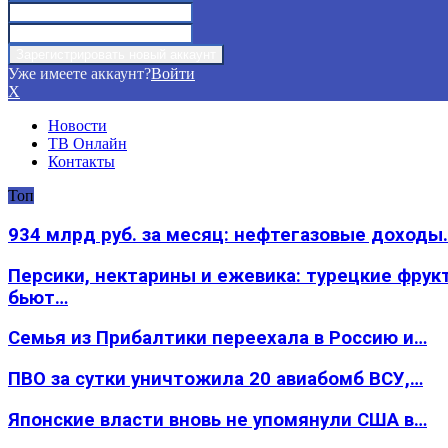
Уже имеете аккаунт?
Войти
X
Новости
ТВ Онлайн
Контакты
Топ
934 млрд руб. за месяц: нефтегазовые доходы
Персики, нектарины и ежевика: турецкие фрук
бьют…
Семья из Прибалтики переехала в Россию и…
ПВО за сутки уничтожила 20 авиабомб ВСУ,…
Японские власти вновь не упомянули США в…