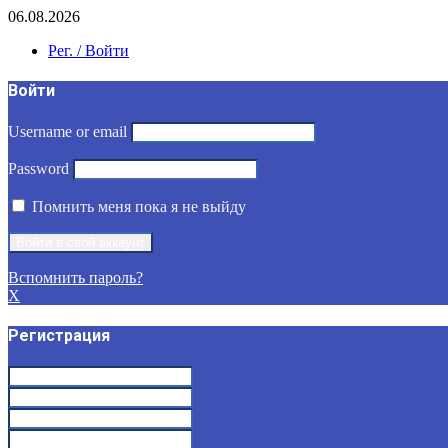
06.08.2026
Рег. / Войти
Войти
Username or email
Password
Помнить меня пока я не выйду
Вспомнить пароль?
X
Регистрация