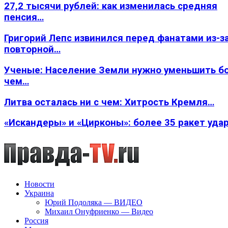
27,2 тысячи рублей: как изменилась средняя
пенсия…
Григорий Лепс извинился перед фанатами из-з
повторной…
Ученые: Население Земли нужно уменьшить б
чем…
Литва осталась ни с чем: Хитрость Кремля…
«Искандеры» и «Цирконы»: более 35 ракет уда
Новости
Украина
Юрий Подоляка — ВИДЕО
Михаил Онуфриенко — Видео
Россия