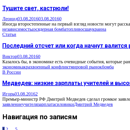
Тушите свет, кастрюли!
Леонид
03.08.2016
03.08.2016
0
Иногда второстепенные на первый взгляд новости могут рассказ
независимость
аэс
ядерная бомба
топливо
сша
украина
Статьи
Последний отсчет или когда начнут валится
Виктор
03.08.2016
0
Казалось бы, в экономике есть очевидные события, которые ран
экономика
крах
военный конфликт
мировой рынок
бомба
В России
Медведев: низкие зарплаты учителей и высо
Игорь
03.08.2016
2
Премьер-министр РФ Дмитрий Медведев сделал громкое заявлени
заявление
учителя
зарплата
силовики
Дмитрий Медведев
Навигация по записям
1
2
…
5