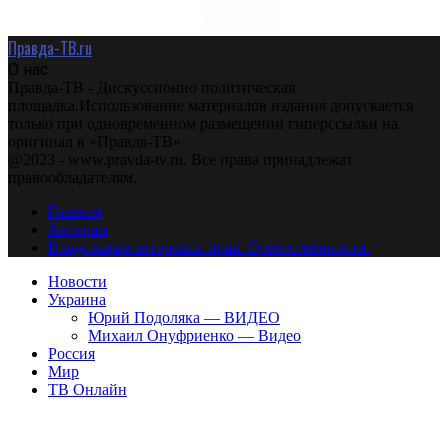
Правда-ТВ.ru
О нас
Правда-ТВ - Дискуссионно политическая
площадка.Использование материалов издания допускается
только при одновременном размещении гиперссылки на
оригинал в «Правда-ТВ»
@2023 - www.pravda-tv.ru. Все права принадлежат
правообладателям.
Главная
Авторам
Владельцам авторских прав. Ответственности.
Новости
Украина
Юрий Подоляка — ВИДЕО
Михаил Онуфриенко — Видео
Россия
Мир
ТВ Онлайн