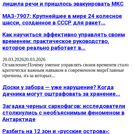
лишила речи и пришлось эвакуировать МКС
МАЗ-7907: Крупнейшее в мире 24 колесное
шасси, созданное в СССР для ракет...
Как научиться эффективно управлять своим
временем: практическое руководство,
которое реально работает в...
20.03.2026
20.03.2026
Оглавление:Почему умение управлять своим временем стало
критически важным навыком в современном миреГлавные
причины, из-за которых...
Доски у забора — уже нарушение? Когда
дачника могут оштрафовать за хранение...
Загадка черных саркофагов: исследователи
столкнулись с необъяснимым феноменом в
Антарктиде
Разбить на 12 зон и «русские острова»: