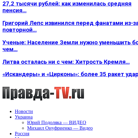
27,2 тысячи рублей: как изменилась средняя
пенсия…
Григорий Лепс извинился перед фанатами из-з
повторной…
Ученые: Население Земли нужно уменьшить б
чем…
Литва осталась ни с чем: Хитрость Кремля…
«Искандеры» и «Цирконы»: более 35 ракет уда
Новости
Украина
Юрий Подоляка — ВИДЕО
Михаил Онуфриенко — Видео
Россия