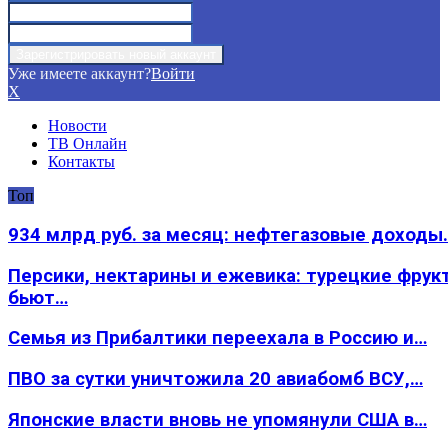
Уже имеете аккаунт?
Войти
X
Новости
ТВ Онлайн
Контакты
Топ
934 млрд руб. за месяц: нефтегазовые доходы
Персики, нектарины и ежевика: турецкие фрук
бьют…
Семья из Прибалтики переехала в Россию и…
ПВО за сутки уничтожила 20 авиабомб ВСУ,…
Японские власти вновь не упомянули США в…