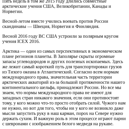
Пять недель в том же 2015 году длились совместные
арктические учения США, Великобритании, Канады и
Норвегии.
Весной-летом вместе учились воевать против России
скандинавы — Швеция, Норвегия и Финляндия.
Весной 2016 году ВС США устроили за полярным кругом
учения ICEX 2016.
Арктика — один из самых перспективных в экономическом
плане регионов планеты. В Заполярье скрыты огромные
запасы углеводородов и других полезных ископаемых. Здесь
же лежит самый короткий путь для транспортировки грузов
из Тихого океана в Атлантический. Согласно всем нормам
международного права, значительная часть территории
арктических акваторий из-за большой протяженности нашего
континентального шельфа, принадлежит России. Но все мы
знаем, что нормы международного права не имеют для
западных стран никакого значения, если они противостоят
тому, у кого можно что-то просто отобрать силой. Чужого нам
не нужно, но вот для того, чтобы ни у кого не возникло даже
мысли запустить руку в наш карман, порох на Севере нужно
держать сухим. И важную роль в этом процессе играют парни
с шевронами с изображением белого медведя на рукаве.