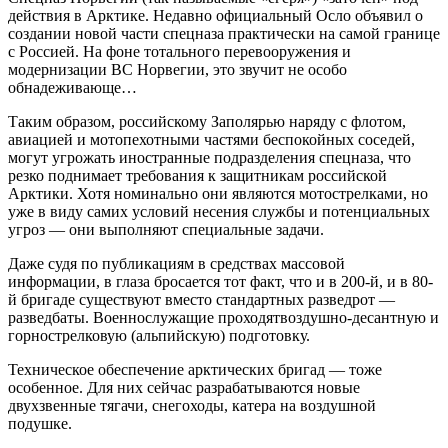
действия в Арктике. Недавно официальный Осло объявил о
создании новой части спецназа практически на самой границе
с Россией. На фоне тотального перевооружения и
модернизации ВС Норвегии, это звучит не особо
обнадеживающе…
Таким образом, российскому Заполярью наряду с флотом,
авиацией и мотопехотными частями беспокойных соседей,
могут угрожать иностранные подразделения спецназа, что
резко поднимает требования к защитникам российской
Арктики. Хотя номинально они являются мотострелками, но
уже в виду самих условий несения службы и потенциальных
угроз — они выполняют специальные задачи.
Даже судя по публикациям в средствах массовой
информации, в глаза бросается тот факт, что и в 200-й, и в 80-
й бригаде существуют вместо стандартных разведрот —
разведбаты. Военнослужащие проходятвоздушно-десантную и
горнострелковую (альпийскую) подготовку.
Техническое обеспечение арктических бригад — тоже
особенное. Для них сейчас разрабатываются новые
двухзвенные тягачи, снегоходы, катера на воздушной
подушке.