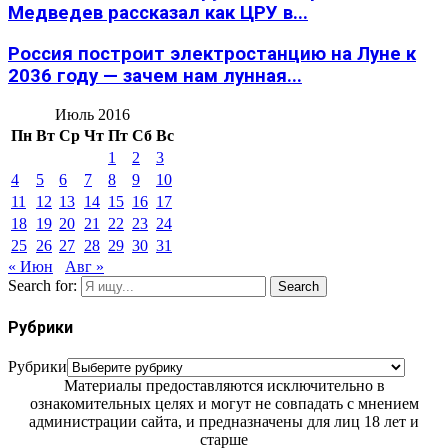
Медведев рассказал как ЦРУ в...
Россия построит электростанцию на Луне к
2036 году — зачем нам лунная...
Июль 2016
Пн
Вт
Ср
Чт
Пт
Сб
Вс
1
2
3
4
5
6
7
8
9
10
11
12
13
14
15
16
17
18
19
20
21
22
23
24
25
26
27
28
29
30
31
« Июн
Авг »
Search for:
Search
Рубрики
Рубрики
Материалы предоставляются исключительно в
ознакомительных целях и могут не совпадать с мнением
администрации сайта, и предназначены для лиц 18 лет и
старше