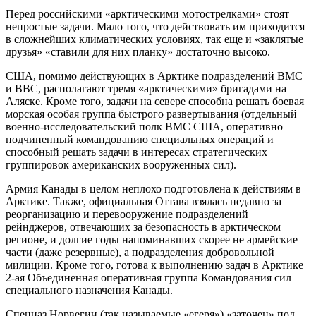
Перед российскими «арктическими мотострелками» стоят
непростые задачи. Мало того, что действовать им приходится
в сложнейших климатических условиях, так еще и «заклятые
друзья» «ставили для них планку» достаточно высоко.
США, помимо действующих в Арктике подразделений ВМС
и ВВС, располагают тремя «арктическими» бригадами на
Аляске. Кроме того, задачи на севере способна решать боевая
морская особая группа быстрого развертывания (отдельный
военно-исследовательский полк ВМС США, оперативно
подчиненный командованию специальных операций и
способный решать задачи в интересах стратегических
группировок американских вооруженных сил).
Армия Канады в целом неплохо подготовлена к действиям в
Арктике. Также, официальная Оттава взялась недавно за
реорганизацию и перевооружение подразделений
рейнджеров, отвечающих за безопасность в арктическом
регионе, и долгие годы напоминавших скорее не армейские
части (даже резервные), а подразделения добровольной
милиции. Кроме того, готова к выполнению задач в Арктике
2-ая Объединенная оперативная группа Командования сил
специального назначения Канады.
Спецназ Норвегии (так называемые «егеря») «заточен» под