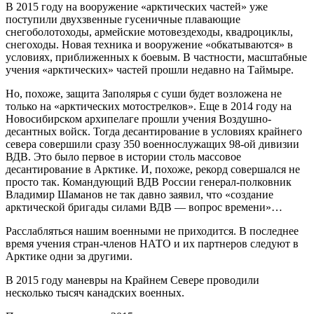
В 2015 году на вооружение «арктических частей» уже
поступили двухзвенные гусеничные плавающие
снегоболотоходы, армейские мотовездеходы, квадроциклы,
снегоходы. Новая техника и вооружение «обкатываются» в
условиях, приближенных к боевым. В частности, масштабные
учения «арктических» частей прошли недавно на Таймыре.
Но, похоже, защита Заполярья с суши будет возложена не
только на «арктических мотострелков». Еще в 2014 году на
Новосибирском архипелаге прошли учения Воздушно-
десантных войск. Тогда десантирование в условиях крайнего
севера совершили сразу 350 военнослужащих 98-ой дивизии
ВДВ. Это было первое в истории столь массовое
десантирование в Арктике. И, похоже, рекорд совершался не
просто так. Командующий ВДВ России генерал-полковник
Владимир Шаманов не так давно заявил, что «создание
арктической бригады силами ВДВ — вопрос времени»…
Расслабляться нашим военными не приходится. В последнее
время учения стран-членов НАТО и их партнеров следуют в
Арктике одни за другими.
В 2015 году маневры на Крайнем Севере проводили
несколько тысяч канадских военных.