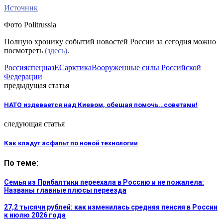
Источник
Фото Politrussia
Полную хронику событий новостей России за сегодня можно
посмотреть
(здесь)
.
Россия
спецназ
ЕС
арктика
Вооруженные силы Российской
Федерации
предыдущая статья
НАТО издевается над Киевом, обещая помочь…советами!
следующая статья
Как кладут асфальт по новой технологии
По теме:
Семья из Прибалтики переехала в Россию и не пожалела:
Названы главные плюсы переезда
27,2 тысячи рублей: как изменилась средняя пенсия в России
к июлю 2026 года