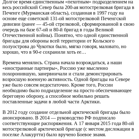
Долгое время единственным «пехотным» подразделением на
весь российский Север была 200-ая мотострелковая бригада в
Печенге (Мурманская область), созданная в 1997 году на
основе еще советской 131-ой мотострелковой Печенгской
дивизии (ранее — 45-ой стрелковой, сформированной в свою
очередь на базе 67-ой и 80-й бригад в годы Великой
Отечественной войны). Понятно, что одной единственной
бригады для обороны всей территории от Кольского
полуострова до Чукотки было, мягко говоря, маловато, но
хорошо, что в 90-е сохранили хоть ее…
Времена менялись. Страна начала возрождаться, а наши
«иностранные партнеры», Россию уже мысленно
похоронившую, занервничали и стали демонстрировать
возросшую военную активность. Одной бригады на Севере
уже было совсем недостаточно. Кроме того, России
необходимо было подразделение на просто обеспечивающее
береговую оборону, а способное мобильно решать
поставленные задачи в любой части Арктики.
В 2012 году создание отдельной арктической бригады было
анонсировано. В 2014 — руководство РФ подписало
соответствующие распоряжения. А 17 января 2015 года 80-ой
мотострелковой арктической бригаде (с местом дислокации в
поселке Алакуртти) было вручено Боевое знамя.