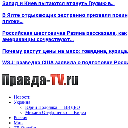
Запад и Киев пытаются втянуть Грузию в…
В Ялте отдыхающих экстренно призвали покин
пляжи…
Российская шестовичка Разина рассказала, как
американцы сочувствуют…
Почему растут цены на мясо: говядина, курица
WSJ: разведка США заявила о подготовке Росс
Новости
Украина
Юрий Подоляка — ВИДЕО
Михаил Онуфриенко — Видео
Россия
Мир
ТВ Онлайн