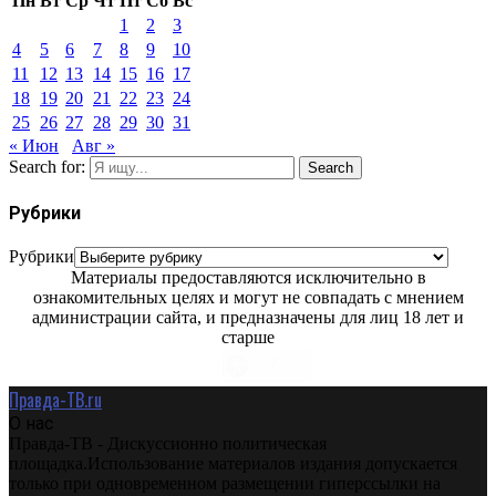
Пн
Вт
Ср
Чт
Пт
Сб
Вс
1
2
3
4
5
6
7
8
9
10
11
12
13
14
15
16
17
18
19
20
21
22
23
24
25
26
27
28
29
30
31
« Июн
Авг »
Search for:
Search
Рубрики
Рубрики
Материалы предоставляются исключительно в
ознакомительных целях и могут не совпадать с мнением
администрации сайта, и предназначены для лиц 18 лет и
старше
Правда-ТВ.ru
О нас
Правда-ТВ - Дискуссионно политическая
площадка.Использование материалов издания допускается
только при одновременном размещении гиперссылки на