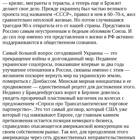
— кризис, мигранты и теракты, а теперь еще и Брэкзит
делают свое дело. Прежде украинец был частью великого
проекта под названием «СССР», правил в нем в 60–70-х, жил
сравнительно неплохой жизнью. Но потом случившаяся
трагедия 90-х отвратила его от нашей страны. Представила
Россию самым неустроенным и бедным обломком Союза. И
до сих пор именно эти представления о жизни в РФ активно
поддерживаются в общественном сознании.
Самый больной вопрос сегодняшней Украины — это
прекращение войны и долгожданный мир. Недавние
украинские соцопросы, показавшие впервые за два года
улучшение отношения к России, связаны именно с этим —
желанием поскорее вернуть мир на украинскую землю,
помириться с Донбассом. Минская мирная инициатива и ее
продвижение — единственный рецепт для достижения этого.
Недавно у Бранденбургских ворот в Берлине довелось
увидеть прозрачный пластиковый вагончик на колесах с
предложением «Спроси про Трансатлантическое торговое
партнерство». Это тот самый договор, который США уже
который год навязывают Европе, где главным камнем
преткновения остается позиция немецкого бизнеса,
справедливо опасающегося американской конкуренции на
своем собственном рынке. Так вот, для преодоления этого
американцы через сеть дружественных неправительственных