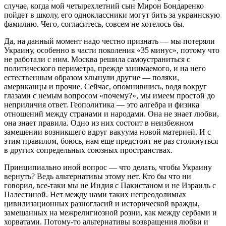
случае, когда мой четырехлетний сын Мирон Бондаренко
пойдет в школу, его одноклассники могут бить за украинскую
фамилию. Чего, согласитесь, совсем не хотелось бы.
Да, на данный момент надо честно признать — мы потеряли
Украину, особенно в части поколения «35 минус», потому что
не работали с ним. Москва решила самоустраниться с
политического периметра, прежде занимаемого, и на него
естественным образом хлынули другие — поляки,
американцы и прочие. Сейчас, опомнившись, водя вокруг
глазами с немым вопросом «почему?», мы имеем простой до
неприличия ответ. Геополитика — это алгебра и физика
отношений между странами и народами. Она не знает любви,
она знает правила. Одно из них состоит в неизбежном
замещении возникшего вдруг вакуума новой материей. И с
этим правилом, боюсь, нам еще предстоит не раз столкнуться
в других сопредельных союзных пространствах.
Принципиально иной вопрос — что делать, чтобы Украину
вернуть? Ведь альтернативы этому нет. Кто бы что ни
говорил, все-таки мы не Индия с Пакистаном и не Израиль с
Палестиной. Нет между нами таких непреодолимых
цивилизационных разногласий и исторической вражды,
замешанных на межрелигиозной розни, как между сербами и
хорватами. Потому-то альтернативы возвращения любви и