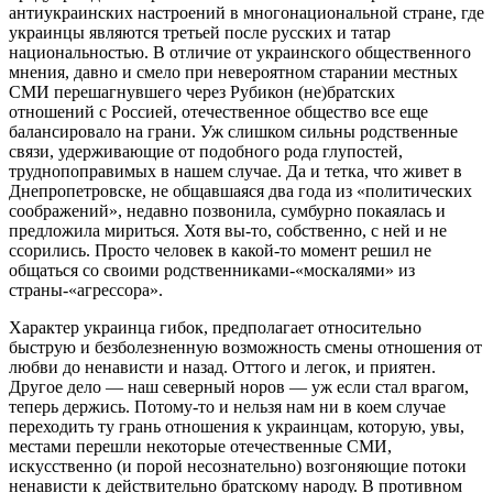
антиукраинских настроений в многонациональной стране, где
украинцы являются третьей после русских и татар
национальностью. В отличие от украинского общественного
мнения, давно и смело при невероятном старании местных
СМИ перешагнувшего через Рубикон (не)братских
отношений с Россией, отечественное общество все еще
балансировало на грани. Уж слишком сильны родственные
связи, удерживающие от подобного рода глупостей,
труднопоправимых в нашем случае. Да и тетка, что живет в
Днепропетровске, не общавшаяся два года из «политических
соображений», недавно позвонила, сумбурно покаялась и
предложила мириться. Хотя вы-то, собственно, с ней и не
ссорились. Просто человек в какой-то момент решил не
общаться со своими родственниками-«москалями» из
страны-«агрессора».
Характер украинца гибок, предполагает относительно
быструю и безболезненную возможность смены отношения от
любви до ненависти и назад. Оттого и легок, и приятен.
Другое дело — наш северный норов — уж если стал врагом,
теперь держись. Потому-то и нельзя нам ни в коем случае
переходить ту грань отношения к украинцам, которую, увы,
местами перешли некоторые отечественные СМИ,
искусственно (и порой несознательно) возгоняющие потоки
ненависти к действительно братскому народу. В противном