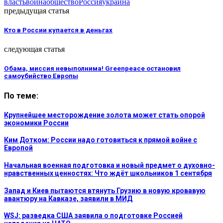
власть
война
общество
Россия
украина
предыдущая статья
Кто в России купается в деньгах
следующая статья
Обама, миссия невыполнима! Greenpeace остановил
самоубийство Европы
По теме:
Крупнейшее месторождение золота может стать опорой
экономики России
Ким Дотком: России надо готовиться к прямой войне с
Европой
Начальная военная подготовка и новый предмет о духовно-
нравственных ценностях: Что ждёт школьников 1 сентября
Запад и Киев пытаются втянуть Грузию в новую кровавую
авантюру на Кавказе, заявили в МИД
WSJ: разведка США заявила о подготовке Россией