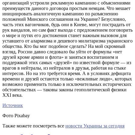
организаций устроили рекламную кампанию с объяснениями
преимуществ данного договора простым немцам. Что мешает
инициировать аналогичную кампанию по разъяснению
положений Минского соглашения на Украине? Безусловно,
часть этих вагончиков, будь они в Киеве, могут пострадать от
рук вандалов, но сам факт выхода с предложением поговорить
о мире и путях его достижения станет важным вызовом для
уставшего от алармизма и дешевого милитаризма украинского
общества. Кто бы мог подобное сделать? На мой скромный
взгляд, России давно следовало бы уйти от формулы «нет
друзей кроме армии и флота» и заняться воспитанием и
поддержкой этих самых «друзей» по известной формуле — из
врагов в нейтралы, из нейтралов в друзья, работая на стыке
интересов. Но на это требуется время. А в условиях дефицита
времени и друзей остаются только «вежливые люди», которых
возможно применить только в исключительных исторических
обстоятельствах — таковы законы геополитической физики
ХХI века.
Источник
Фото Pixabay
Также можете посмотреть все
новости Украины за сегодня