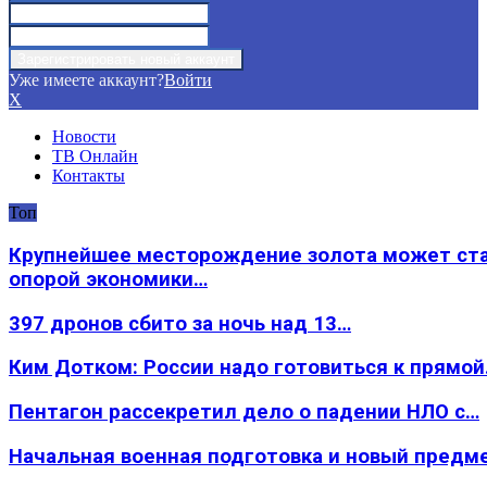
Уже имеете аккаунт?
Войти
X
Новости
ТВ Онлайн
Контакты
Топ
Крупнейшее месторождение золота может ст
опорой экономики…
397 дронов сбито за ночь над 13…
Ким Дотком: России надо готовиться к прямо
Пентагон рассекретил дело о падении НЛО с…
Начальная военная подготовка и новый предм