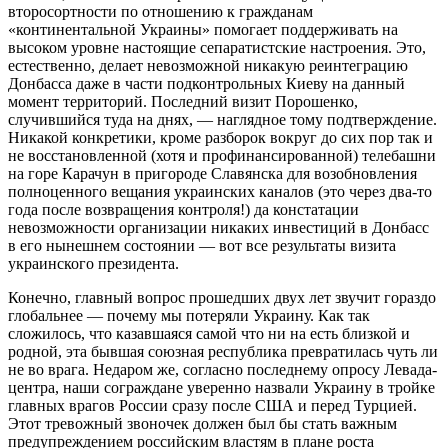
второсортности по отношению к гражданам
«континентальной Украины» помогает поддерживать на
высоком уровне настоящие сепаратистские настроения. Это,
естественно, делает невозможной никакую реинтеграцию
Донбасса даже в части подконтрольных Киеву на данный
момент территорий. Последний визит Порошенко,
случившийся туда на днях, — наглядное тому подтверждение.
Никакой конкретики, кроме разборок вокруг до сих пор так и
не восстановленной (хотя и профинансированной) телебашни
на горе Карачун в пригороде Славянска для возобновления
полноценного вещания украинских каналов (это через два-то
года после возвращения контроля!) да констатации
невозможности организации никаких инвестиций в Донбасс
в его нынешнем состоянии — вот все результаты визита
украинского президента.
Конечно, главный вопрос прошедших двух лет звучит гораздо
глобальнее — почему мы потеряли Украину. Как так
сложилось, что казавшаяся самой что ни на есть близкой и
родной, эта бывшая союзная республика превратилась чуть ли
не во врага. Недаром же, согласно последнему опросу Левада-
центра, наши сограждане уверенно назвали Украину в тройке
главных врагов России сразу после США и перед Турцией.
Этот тревожный звоночек должен был бы стать важным
предупреждением российским властям в плане роста