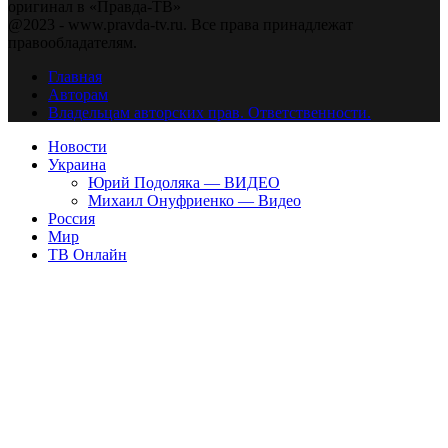
оригинал в «Правда-ТВ»
@2023 - www.pravda-tv.ru. Все права принадлежат
правообладателям.
Главная
Авторам
Владельцам авторских прав. Ответственности.
Новости
Украина
Юрий Подоляка — ВИДЕО
Михаил Онуфриенко — Видео
Россия
Мир
ТВ Онлайн