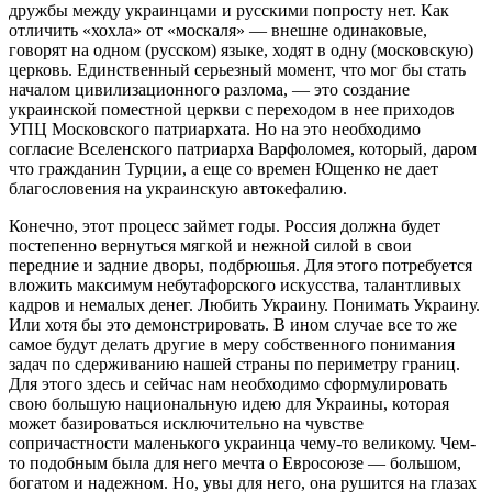
дружбы между украинцами и русскими попросту нет. Как
отличить «хохла» от «москаля» — внешне одинаковые,
говорят на одном (русском) языке, ходят в одну (московскую)
церковь. Единственный серьезный момент, что мог бы стать
началом цивилизационного разлома, — это создание
украинской поместной церкви с переходом в нее приходов
УПЦ Московского патриархата. Но на это необходимо
согласие Вселенского патриарха Варфоломея, который, даром
что гражданин Турции, а еще со времен Ющенко не дает
благословения на украинскую автокефалию.
Конечно, этот процесс займет годы. Россия должна будет
постепенно вернуться мягкой и нежной силой в свои
передние и задние дворы, подбрюшья. Для этого потребуется
вложить максимум небутафорского искусства, талантливых
кадров и немалых денег. Любить Украину. Понимать Украину.
Или хотя бы это демонстрировать. В ином случае все то же
самое будут делать другие в меру собственного понимания
задач по сдерживанию нашей страны по периметру границ.
Для этого здесь и сейчас нам необходимо сформулировать
свою большую национальную идею для Украины, которая
может базироваться исключительно на чувстве
сопричастности маленького украинца чему-то великому. Чем-
то подобным была для него мечта о Евросоюзе — большом,
богатом и надежном. Но, увы для него, она рушится на глазах