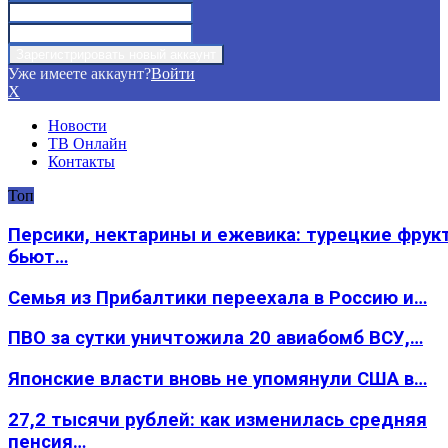
Уже имеете аккаунт?
Войти
X
Новости
ТВ Онлайн
Контакты
Топ
Персики, нектарины и ежевика: турецкие фрук
бьют…
Семья из Прибалтики переехала в Россию и…
ПВО за сутки уничтожила 20 авиабомб ВСУ,…
Японские власти вновь не упомянули США в…
27,2 тысячи рублей: как изменилась средняя
пенсия…