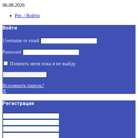
06.08.2026
Рег. / Войти
Войти
Username or email
Password
Помнить меня пока я не выйду
Вспомнить пароль?
X
Регистрация