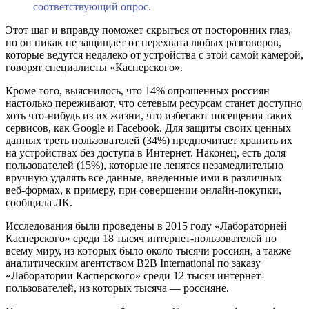
соответствующий опрос.
Этот шаг и вправду поможет скрыться от посторонних глаз,
но он никак не защищает от перехвата любых разговоров,
которые ведутся недалеко от устройства с этой самой камерой,
говорят специалисты «Касперского».
Кроме того, выяснилось, что 14% опрошенных россиян
настолько переживают, что сетевым ресурсам станет доступно
хоть что-нибудь из их жизни, что избегают посещения таких
сервисов, как Google и Facebook. Для защиты своих ценных
данных треть пользователей (34%) предпочитает хранить их
на устройствах без доступа в Интернет. Наконец, есть доля
пользователей (15%), которые не ленятся незамедлительно
вручную удалять все данные, введенные ими в различных
веб-формах, к примеру, при совершении онлайн-покупки,
сообщила ЛК.
Исследования были проведены в 2015 году «Лабораторией
Касперского» среди 18 тысяч интернет-пользователей по
всему миру, из которых было около тысячи россиян, а также
аналитическим агентством B2B International по заказу
«Лаборатории Касперского» среди 12 тысяч интернет-
пользователей, из которых тысяча — россияне.