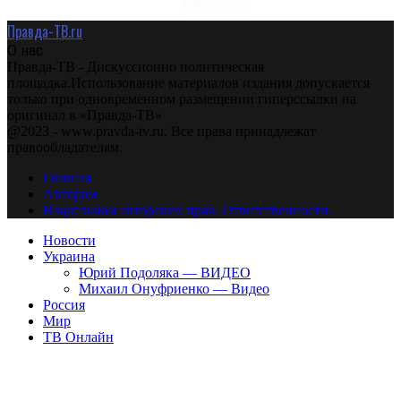
Правда-ТВ.ru
О нас
Правда-ТВ - Дискуссионно политическая
площадка.Использование материалов издания допускается
только при одновременном размещении гиперссылки на
оригинал в «Правда-ТВ»
@2023 - www.pravda-tv.ru. Все права принадлежат
правообладателям.
Главная
Авторам
Владельцам авторских прав. Ответственности.
Новости
Украина
Юрий Подоляка — ВИДЕО
Михаил Онуфриенко — Видео
Россия
Мир
ТВ Онлайн