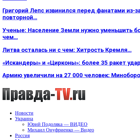
Григорий Лепс извинился перед фанатами из-з
повторной…
Ученые: Население Земли нужно уменьшить б
чем…
Литва осталась ни с чем: Хитрость Кремля…
«Искандеры» и «Цирконы»: более 35 ракет уда
Армию увеличили на 27 000 человек: Минобор
Новости
Украина
Юрий Подоляка — ВИДЕО
Михаил Онуфриенко — Видео
Россия