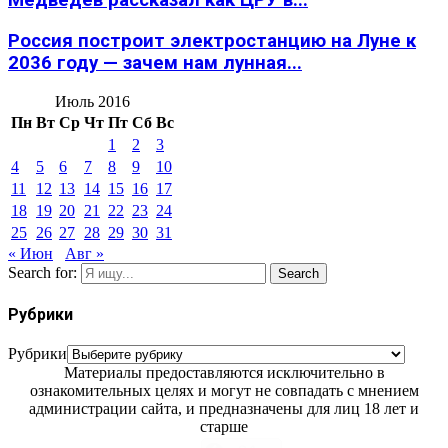
Медведев рассказал как ЦРУ в...
Россия построит электростанцию на Луне к
2036 году — зачем нам лунная...
Июль 2016
Пн
Вт
Ср
Чт
Пт
Сб
Вс
1
2
3
4
5
6
7
8
9
10
11
12
13
14
15
16
17
18
19
20
21
22
23
24
25
26
27
28
29
30
31
« Июн
Авг »
Search for:
Search
Рубрики
Рубрики
Материалы предоставляются исключительно в
ознакомительных целях и могут не совпадать с мнением
администрации сайта, и предназначены для лиц 18 лет и
старше