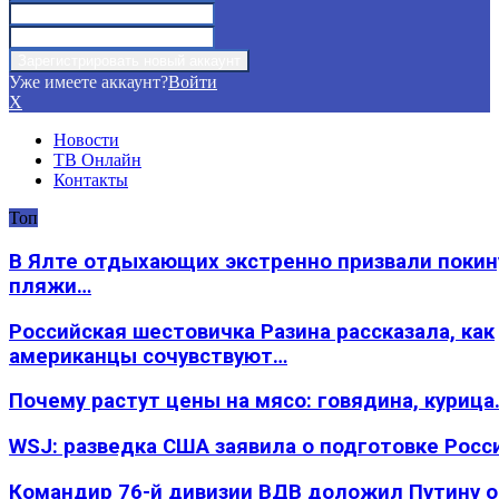
Уже имеете аккаунт?
Войти
X
Новости
ТВ Онлайн
Контакты
Топ
В Ялте отдыхающих экстренно призвали покин
пляжи…
Российская шестовичка Разина рассказала, как
американцы сочувствуют…
Почему растут цены на мясо: говядина, курица
WSJ: разведка США заявила о подготовке Росс
Командир 76-й дивизии ВДВ доложил Путину 