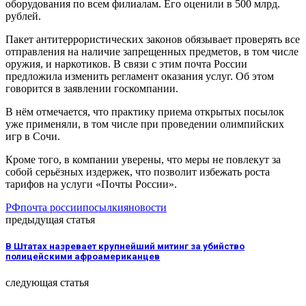
оборудования по всем филиалам. Его оценили в 500 млрд.
рублей.
Пакет антитеррористических законов обязывает проверять все
отправления на наличие запрещенных предметов, в том числе
оружия, и наркотиков. В связи с этим почта России
предложила изменить регламент оказания услуг. Об этом
говорится в заявлении госкомпании.
В нём отмечается, что практику приема открытых посылок
уже применяли, в том числе при проведении олимпийских
игр в Сочи.
Кроме того, в компании уверены, что меры не повлекут за
собой серьёзных издержек, что позволит избежать роста
тарифов на услуги «Почты России».
РФ
почта россии
посылки
яновости
предыдущая статья
В Штатах назревает крупнейший митинг за убийство
полицейскими афроамериканцев
следующая статья