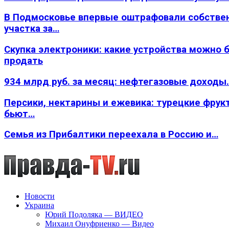
В Подмосковье впервые оштрафовали собстве
участка за…
Скупка электроники: какие устройства можно 
продать
934 млрд руб. за месяц: нефтегазовые доходы
Персики, нектарины и ежевика: турецкие фрук
бьют…
Семья из Прибалтики переехала в Россию и…
Новости
Украина
Юрий Подоляка — ВИДЕО
Михаил Онуфриенко — Видео