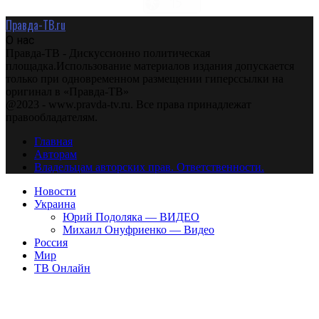
Правда-ТВ.ru
О нас
Правда-ТВ - Дискуссионно политическая
площадка.Использование материалов издания допускается
только при одновременном размещении гиперссылки на
оригинал в «Правда-ТВ»
@2023 - www.pravda-tv.ru. Все права принадлежат
правообладателям.
Главная
Авторам
Владельцам авторских прав. Ответственности.
Новости
Украина
Юрий Подоляка — ВИДЕО
Михаил Онуфриенко — Видео
Россия
Мир
ТВ Онлайн