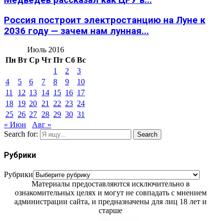
Россия построит электростанцию на Луне к
2036 году — зачем нам лунная...
Июль 2016
Пн
Вт
Ср
Чт
Пт
Сб
Вс
1
2
3
4
5
6
7
8
9
10
11
12
13
14
15
16
17
18
19
20
21
22
23
24
25
26
27
28
29
30
31
« Июн
Авг »
Search for:
Search
Рубрики
Рубрики
Материалы предоставляются исключительно в
ознакомительных целях и могут не совпадать с мнением
администрации сайта, и предназначены для лиц 18 лет и
старше