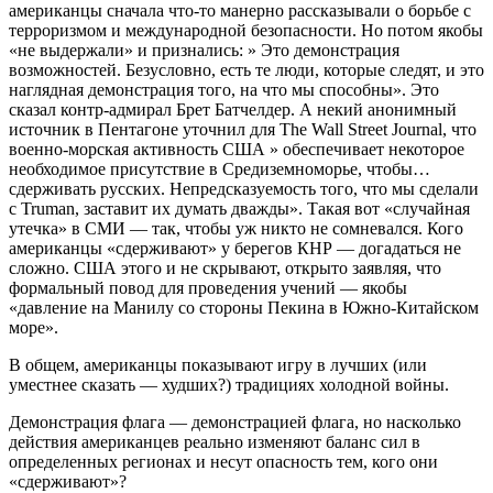
американцы сначала что-то манерно рассказывали о борьбе с
терроризмом и международной безопасности. Но потом якобы
«не выдержали» и признались: » Это демонстрация
возможностей. Безусловно, есть те люди, которые следят, и это
наглядная демонстрация того, на что мы способны». Это
сказал контр-адмирал Брет Батчелдер. А некий анонимный
источник в Пентагоне уточнил для The Wall Street Journal, что
военно-морская активность США » обеспечивает некоторое
необходимое присутствие в Средиземноморье, чтобы…
сдерживать русских. Непредсказуемость того, что мы сделали
с Truman, заставит их думать дважды». Такая вот «случайная
утечка» в СМИ — так, чтобы уж никто не сомневался. Кого
американцы «сдерживают» у берегов КНР — догадаться не
сложно. США этого и не скрывают, открыто заявляя, что
формальный повод для проведения учений — якобы
«давление на Манилу со стороны Пекина в Южно-Китайском
море».
В общем, американцы показывают игру в лучших (или
уместнее сказать — худших?) традициях холодной войны.
Демонстрация флага — демонстрацией флага, но насколько
действия американцев реально изменяют баланс сил в
определенных регионах и несут опасность тем, кого они
«сдерживают»?