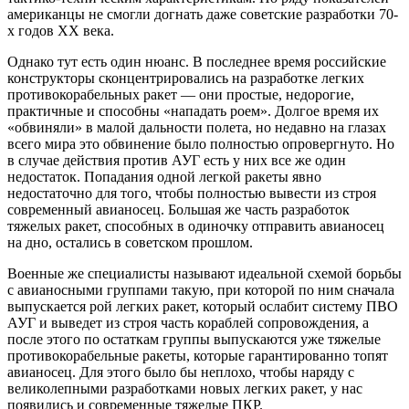
американцы не смогли догнать даже советские разработки 70-
х годов ХХ века.
Однако тут есть один нюанс. В последнее время российские
конструкторы сконцентрировались на разработке легких
противокорабельных ракет — они простые, недорогие,
практичные и способны «нападать роем». Долгое время их
«обвиняли» в малой дальности полета, но недавно на глазах
всего мира это обвинение было полностью опровергнуто. Но
в случае действия против АУГ есть у них все же один
недостаток. Попадания одной легкой ракеты явно
недостаточно для того, чтобы полностью вывести из строя
современный авианосец. Большая же часть разработок
тяжелых ракет, способных в одиночку отправить авианосец
на дно, остались в советском прошлом.
Военные же специалисты называют идеальной схемой борьбы
с авианосными группами такую, при которой по ним сначала
выпускается рой легких ракет, который ослабит систему ПВО
АУГ и выведет из строя часть кораблей сопровождения, а
после этого по остаткам группы выпускаются уже тяжелые
противокорабельные ракеты, которые гарантированно топят
авианосец. Для этого было бы неплохо, чтобы наряду с
великолепными разработками новых легких ракет, у нас
появились и современные тяжелые ПКР.