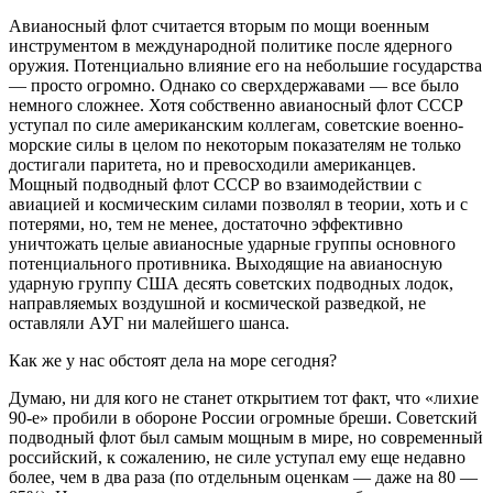
Авианосный флот считается вторым по мощи военным
инструментом в международной политике после ядерного
оружия. Потенциально влияние его на небольшие государства
— просто огромно. Однако со сверхдержавами — все было
немного сложнее. Хотя собственно авианосный флот СССР
уступал по силе американским коллегам, советские военно-
морские силы в целом по некоторым показателям не только
достигали паритета, но и превосходили американцев.
Мощный подводный флот СССР во взаимодействии с
авиацией и космическим силами позволял в теории, хоть и с
потерями, но, тем не менее, достаточно эффективно
уничтожать целые авианосные ударные группы основного
потенциального противника. Выходящие на авианосную
ударную группу США десять советских подводных лодок,
направляемых воздушной и космической разведкой, не
оставляли АУГ ни малейшего шанса.
Как же у нас обстоят дела на море сегодня?
Думаю, ни для кого не станет открытием тот факт, что «лихие
90-е» пробили в обороне России огромные бреши. Советский
подводный флот был самым мощным в мире, но современный
российский, к сожалению, не силе уступал ему еще недавно
более, чем в два раза (по отдельным оценкам — даже на 80 —