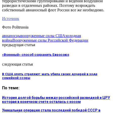
террористическими группировками и ведения воздушной
разведки в отдаленных районах. Поэтому возрождать
собственный авианосный флот России все же необходимо.
Источник
Фото Politrussia
авианосцы
вооруженные силы США
холодная
война
Вооруженные силы Российской Федерации
предыдущая статья
«Военный» способ сохранить Евросоюз
следующая статья
В США опять стреляют: мать убила своих дочерей в ходе
семейной ссоры
По теме:
История долгой борьбы между российской разведкой и ЦРУ
которая в конечном счете осталась с носом
Уникальная операция стала последней победой СССР в