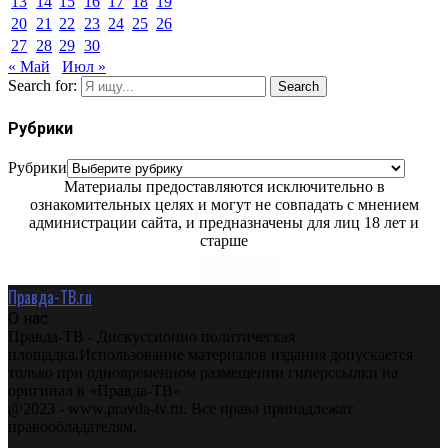
13
14
15
16
17
18
19
20
21
22
23
24
25
26
27
28
29
30
« Май
Июл »
Search for:
Search
Рубрики
Рубрики
Материалы предоставляются исключительно в
ознакомительных целях и могут не совпадать с мнением
администрации сайта, и предназначены для лиц 18 лет и
старше
Правда-ТВ.ru
О нас
Правда-ТВ - Дискуссионно политическая
площадка.Использование материалов издания допускается
только при одновременном размещении гиперссылки на
оригинал в «Правда-ТВ»
@2023 - www.pravda-tv.ru. Все права принадлежат
правообладателям.