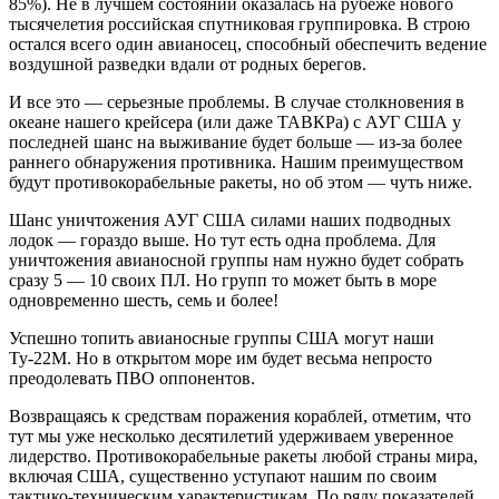
85%). Не в лучшем состоянии оказалась на рубеже нового
тысячелетия российская спутниковая группировка. В строю
остался всего один авианосец, способный обеспечить ведение
воздушной разведки вдали от родных берегов.
И все это — серьезные проблемы. В случае столкновения в
океане нашего крейсера (или даже ТАВКРа) с АУГ США у
последней шанс на выживание будет больше — из-за более
раннего обнаружения противника. Нашим преимуществом
будут противокорабельные ракеты, но об этом — чуть ниже.
Шанс уничтожения АУГ США силами наших подводных
лодок — гораздо выше. Но тут есть одна проблема. Для
уничтожения авианосной группы нам нужно будет собрать
сразу 5 — 10 своих ПЛ. Но групп то может быть в море
одновременно шесть, семь и более!
Успешно топить авианосные группы США могут наши
Ту-22М. Но в открытом море им будет весьма непросто
преодолевать ПВО оппонентов.
Возвращаясь к средствам поражения кораблей, отметим, что
тут мы уже несколько десятилетий удерживаем уверенное
лидерство. Противокорабельные ракеты любой страны мира,
включая США, существенно уступают нашим по своим
тактико-техническим характеристикам. По ряду показателей