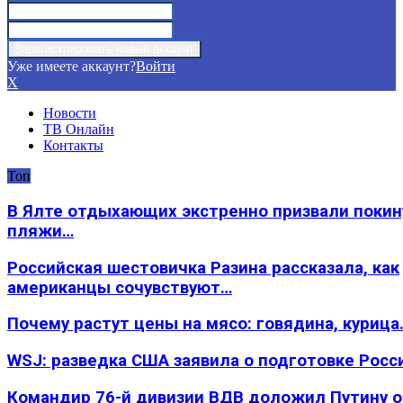
Уже имеете аккаунт?
Войти
X
Новости
ТВ Онлайн
Контакты
Топ
В Ялте отдыхающих экстренно призвали покин
пляжи…
Российская шестовичка Разина рассказала, как
американцы сочувствуют…
Почему растут цены на мясо: говядина, курица
WSJ: разведка США заявила о подготовке Росс
Командир 76-й дивизии ВДВ доложил Путину 