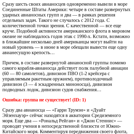
Сразу шесть своих авианосцев одновременно вывели в море
Соединенные Штаты Америки: четыре в составе развернутых
ударных авианосных групп и два — в рамках решения
отдельных задач. Такого не случалось с 2012 года. С
количественной точки зрения. С качественной — все еще
круче. Подобной активности американского флота в мировом
океане не наблюдалось годов этак с 1990-х. Кстати, возможно
в ближайшие несколько дней американцы могут выйти на
новый уровень — в июне в море обещали вывести еще одну
авианесущую крепость…
Причем, в составе развернутой авианосной группы помимо
самого корабля-авианосца действует полк палубной авиации
(60 — 80 самолетов), дивизион ПВО (1-2 крейсера с
управляемым ракетным оружием), противолодочный
дивизион (3 — 4 эскадренных миноносца), дивизион
подводных лодок, дивизион судов снабжения…
Ошибка: группа не существует! (ID: 1)
Сразу два авианосца — «Гарри Трумэн» и «Дуайт
Эйзенхауэр» сейчас находятся в акватории Средиземного
моря. Еще два — «Рональд Рейган» и «Джон Стеннис» —
проводят учения в непосредственной близости от Южно-
Китайского моря. Комментируя передвижения своего флота,