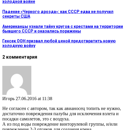
холодной войне
Падение «Черного дрозда»: как СССР едва не получил
секреты США
Американцы узнали тайну кругов с крестами на территории
бывшего СССР и оказались поражены
Генсек ООН призвал любой ценой предотвратить новую
холодную войну
2 комментария
Игорь
27.06.2016 at 11:38
Не согласен с автором, так как авианосец топить не нужно,
достаточно повреждения палубы для исключения взлета и
посадки самолетов, это с воздуха.
А из под воды повреждение винторулевой группы, и/или
повреждение 2-3 отсеков для создания крена.