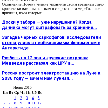
Оглавление:Почему умение управлять своим временем стало
критически важным навыком в современном миреГлавные
причины, из-за которых...
Доски у забора — уже нарушение? Когда
дачника могут оштрафовать за хранение...
Загадка черных саркофагов: исследователи
столкнулись с необъяснимым феноменом в
Антарктиде
Разбить на 12 зон и «русские острова»:
Медведев рассказал как ЦРУ в...
Россия построит электростанцию на Луне к
2036 году — зачем нам лунная...
Июнь 2016
Пн
Вт
Ср
Чт
Пт
Сб
Вс
1
2
3
4
5
6
7
8
9
10
11
12