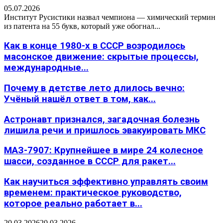
05.07.2026
Институт Русистики назвал чемпиона — химический термин
из патента на 55 букв, который уже обогнал...
Как в конце 1980-х в СССР возродилось
масонское движение: скрытые процессы,
международные...
Почему в детстве лето длилось вечно:
Учёный нашёл ответ в том, как...
Астронавт признался, загадочная болезнь
лишила речи и пришлось эвакуировать МКС
МАЗ-7907: Крупнейшее в мире 24 колесное
шасси, созданное в СССР для ракет...
Как научиться эффективно управлять своим
временем: практическое руководство,
которое реально работает в...
20.03.2026
20.03.2026