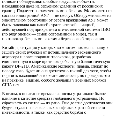
позволит обнаруживать любые воздушные объекты,
находящиеся даже на серьезном удалении от российских
границ. Подлететь незамеченными к берегам РФ самолеты из
состава иностранной АУГ — не смогут. Обнаруженная же на
значительном расстоянии от берега враждебная АУГ может
быть атакована как нашей стратегической авиацией,
действующей под прикрытием отечественной системы ПВО
(по ряду оценок — самой современной в мире), так и
противокорабельными ракетами берегового базирования.
Китайцы, ситуация у которых во многом похожа на нашу, к
защите своих рубежей от потенциального заокеанского
агрессора и вовсе подошли творчески, разработав
единственную в мире противокорабельную баллистическую
ракету DF-21D. Американские эксперты, правда, спорят по
поводу того, будет ли она достаточно точной для того, чтобы
поразить находящийся в океане авианосец, но проверять это
на практике, видимо, особого желания у военных моряков
США нет…
В целом, в последнее время авианосцы утрачивают былое
влияние в качестве средства глобального устрашения. Но
сбрасывать со счетов — их рано. Еще долгие десятилетия они
будут актуальны в локальных конфликтах разной степени
интенсивности, а также, как средство борьбы с