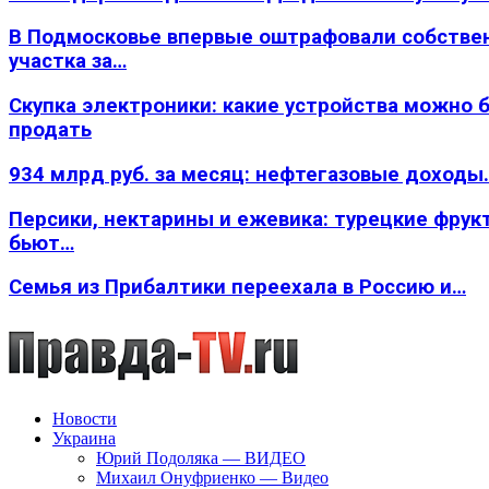
В Подмосковье впервые оштрафовали собстве
участка за…
Скупка электроники: какие устройства можно 
продать
934 млрд руб. за месяц: нефтегазовые доходы
Персики, нектарины и ежевика: турецкие фрук
бьют…
Семья из Прибалтики переехала в Россию и…
Новости
Украина
Юрий Подоляка — ВИДЕО
Михаил Онуфриенко — Видео