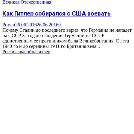
Великая Отечественная
Как Гитлер собирался с США воевать
Роман
26.06.2016
26.06.2016
0
Почему Сталин до последнего верил, что Германия не нападет
на СССР За год до нападения Германии на СССР
единственным ее противником была Великобритания. С лета
1940-го и до середины 1941-го Британия вела...
Россия
сша
война
гитлер