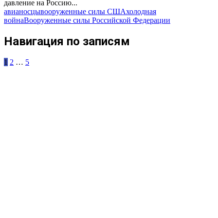
давление на Россию...
авианосцы
вооруженные силы США
холодная
война
Вооруженные силы Российской Федерации
Навигация по записям
1
2
…
5