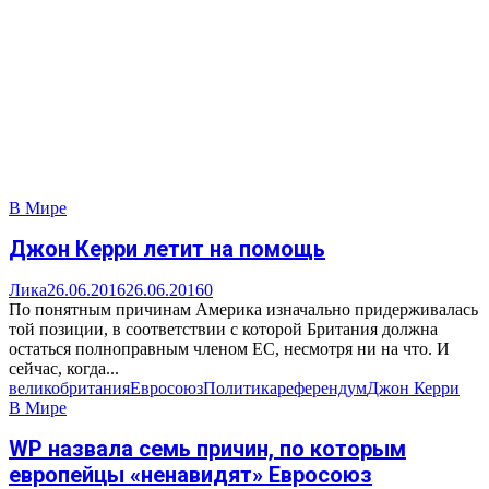
В Мире
Джон Керри летит на помощь
Лика
26.06.2016
26.06.2016
0
По понятным причинам Америка изначально придерживалась
той позиции, в соответствии с которой Британия должна
остаться полноправным членом ЕС, несмотря ни на что. И
сейчас, когда...
великобритания
Евросоюз
Политика
референдум
Джон Керри
В Мире
WP назвала семь причин, по которым
европейцы «ненавидят» Евросоюз