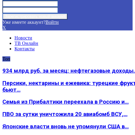
Уже имеете аккаунт?
Войти
X
Новости
ТВ Онлайн
Контакты
Топ
934 млрд руб. за месяц: нефтегазовые доходы
Персики, нектарины и ежевика: турецкие фрук
бьют…
Семья из Прибалтики переехала в Россию и…
ПВО за сутки уничтожила 20 авиабомб ВСУ,…
Японские власти вновь не упомянули США в…