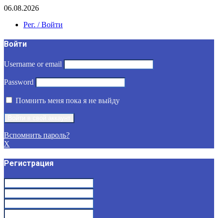
06.08.2026
Рег. / Войти
Войти
Username or email
Password
Помнить меня пока я не выйду
Вспомнить пароль?
X
Регистрация