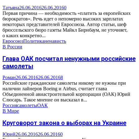
Татьяна
26.06.2016
26.06.2016
0
Первая причина — необходимость «платить за европейских
бюрократов». Речь идет о непомерно высоких зарплатах
некоторых представителей Евросоюза. Автор статьи, шеф
брюссельского бюро газеты Майкл Бирнбаум, не уточняет,
о каких конкретно...
Евросоюз
Политика
ненависть
В России
Глава ОАК посчитал ненужными российские
самолеты
Роман
26.06.2016
26.06.2016
8
Российские гражданские самолеты никому не нужны при
наличии лайнеров Boeing и Airbus, считает глава
Объединенной авиастроительной корпорации (ОАК) Юрий
Слюсарь. Такое мнение он высказал в...
Россия
самолеты
ОАК
В Мире
Круговорот закона о выборах на Украине
Юрий
26.06.2016
26.06.2016
0