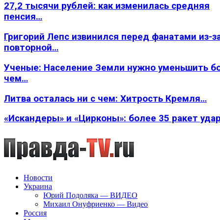
27,2 тысячи рублей: как изменилась средняя
пенсия…
Григорий Лепс извинился перед фанатами из-з
повторной…
Ученые: Население Земли нужно уменьшить б
чем…
Литва осталась ни с чем: Хитрость Кремля…
«Искандеры» и «Цирконы»: более 35 ракет уда
Новости
Украина
Юрий Подоляка — ВИДЕО
Михаил Онуфриенко — Видео
Россия