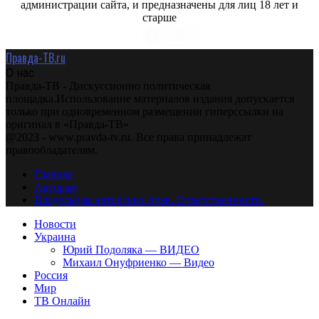
администрации сайта, и предназначены для лиц 18 лет и
старше
Правда-ТВ.ru
О нас
Правда-ТВ - Дискуссионно политическая
площадка.Использование материалов издания допускается
только при одновременном размещении гиперссылки на
оригинал в «Правда-ТВ»
@2023 - www.pravda-tv.ru. Все права принадлежат
правообладателям.
Главная
Авторам
Владельцам авторских прав. Ответственности.
Новости
Украина
Юрий Подоляка — ВИДЕО
Михаил Онуфриенко — Видео
Россия
Мир
ТВ Онлайн