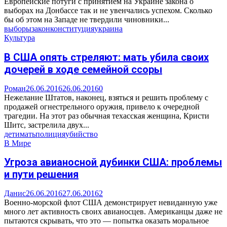
Европейские потуги с принятием на Украине закона о
выборах на Донбассе так и не увенчались успехом. Сколько
бы об этом на Западе не твердили чиновники...
выборы
закон
конституция
украина
Культура
В США опять стреляют: мать убила своих
дочерей в ходе семейной ссоры
Роман
26.06.2016
26.06.2016
0
Нежелание Штатов, наконец, взяться и решить проблему с
продажей огнестрельного оружия, привело к очередной
трагедии. На этот раз обычная техасская женщина, Кристи
Шитс, застрелила двух...
дети
мать
полиция
убийство
В Мире
Угроза авианосной дубинки США: проблемы
и пути решения
Данис
26.06.2016
27.06.2016
2
Военно-морской флот США демонстрирует невиданную уже
много лет активность своих авианосцев. Американцы даже не
пытаются скрывать, что это — попытка оказать моральное