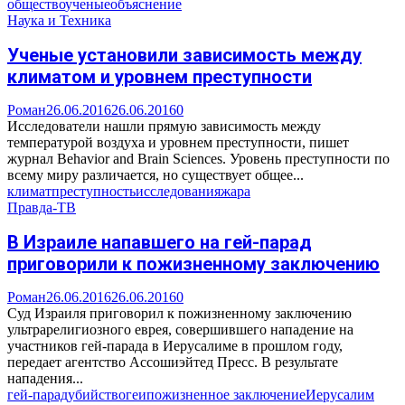
общество
ученые
объяснение
Наука и Техника
Ученые установили зависимость между
климатом и уровнем преступности
Роман
26.06.2016
26.06.2016
0
Исследователи нашли прямую зависимость между
температурой воздуха и уровнем преступности, пишет
журнал Behavior and Brain Sciences. Уровень преступности по
всему миру различается, но существует общее...
климат
преступность
исследования
жара
Правда-ТВ
В Израиле напавшего на гей-парад
приговорили к пожизненному заключению
Роман
26.06.2016
26.06.2016
0
Суд Израиля приговорил к пожизненному заключению
ультрарелигиозного еврея, совершившего нападение на
участников гей-парада в Иерусалиме в прошлом году,
передает агентство Ассошиэйтед Пресс. В результате
нападения...
гей-парад
убийство
геи
пожизненное заключение
Иерусалим