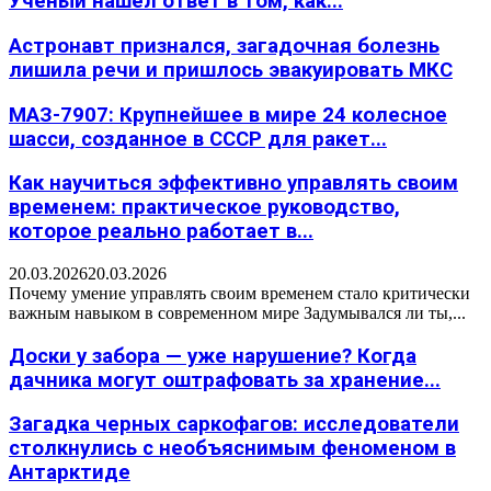
Учёный нашёл ответ в том, как...
Астронавт признался, загадочная болезнь
лишила речи и пришлось эвакуировать МКС
МАЗ-7907: Крупнейшее в мире 24 колесное
шасси, созданное в СССР для ракет...
Как научиться эффективно управлять своим
временем: практическое руководство,
которое реально работает в...
20.03.2026
20.03.2026
Почему умение управлять своим временем стало критически
важным навыком в современном мире Задумывался ли ты,...
Доски у забора — уже нарушение? Когда
дачника могут оштрафовать за хранение...
Загадка черных саркофагов: исследователи
столкнулись с необъяснимым феноменом в
Антарктиде