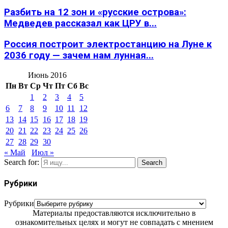
Разбить на 12 зон и «русские острова»:
Медведев рассказал как ЦРУ в...
Россия построит электростанцию на Луне к
2036 году — зачем нам лунная...
Июнь 2016
Пн
Вт
Ср
Чт
Пт
Сб
Вс
1
2
3
4
5
6
7
8
9
10
11
12
13
14
15
16
17
18
19
20
21
22
23
24
25
26
27
28
29
30
« Май
Июл »
Search for:
Search
Рубрики
Рубрики
Материалы предоставляются исключительно в
ознакомительных целях и могут не совпадать с мнением