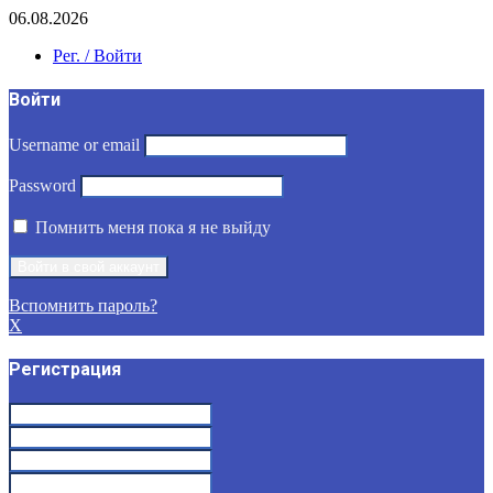
06.08.2026
Рег. / Войти
Войти
Username or email
Password
Помнить меня пока я не выйду
Вспомнить пароль?
X
Регистрация