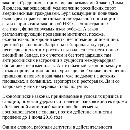
законов. Среди них, к примеру, так называемый закон Димы
Яковлева, запрещающий усыновление российских сирот
американскими гражданами. Буря возмущений поднялась
было среди правозащитников и либеральной оппозиции в
связи с принятием законов об НКО — «иностранных
агентах», финансируемых из-за рубежа. А закон,
регламентирующий проведение митингов, похоже,
окончательно похоронил мечты несистемной оппозиции о
цветной революции. Запрет на гей-пропаганду среди
несовершеннолетних россиян вызвал всплеск негативных
эмоций на Западе, но с учетом и без того царящих там
антироссийских настроений в сущности международная
обстановка не изменилась. Антитабачный закон поначалу в
штыки приняли миллионы курильщиков. Однако постепенно
привыкли к новым правилам и уже не дымят на детских
площадках, в больницах, аэропортах и ресторанах. Да и со
здоровьем у них наверняка стало получше.
Экономические законы, принимаемые в условиях кризиса и
санкций, помогли удержать от падения банковский сектор. Но
объявленной амнистией капиталов бизнесмены
воспользоваться не спешат, поэтом действие амнистии
продлено до 1 июля 2016 года.
Одним словом, работали депутаты в действительности