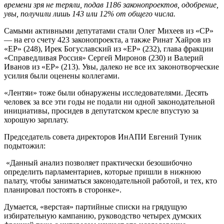
времени зря не теряли, подав 1186 законопроектов, одобрение,
увы, получили лишь 143 или 12% от общего числа.
Самыми активными депутатами стали Олег Михеев из «СР»
— на его счету 423 законопроекта, а также Ринат Хайров из
«ЕР» (248), Ирек Богуславский из «ЕР» (232), глава фракции
«Справедливая Россия» Сергей Миронов (230) и Валерий
Иванов из «ЕР» (213). Увы, далеко не все их законотворческие
усилия были оценены коллегами.
«Лентяи» тоже были обнаружены исследователями. Десять
человек за все эти годы не подали ни одной законодательной
инициативы, просидев в депутатском кресле впустую за
хорошую зарплату.
Председатель совета директоров ИнАПИ Евгений Туник
подытожил:
«Данный анализ позволяет практически безошибочно
определить парламентариев, которые пришли в нижнюю
палату, чтобы заниматься законодательной работой, и тех, кто
планировал постоять в сторонке».
Думается, «верстая» партийные списки на грядущую
избирательную кампанию, руководство четырех думских