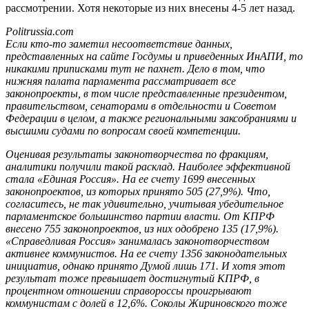
рассмотрении. Хотя некоторые из них внесены 4-5 лет назад.
Politrussia.com
Если кто-то заметил несоответствие данных,
представленных на сайте Госдумы и приведенных ИнАПИ, то
никакими приписками тут не пахнет. Дело в том, что
нижняя палата парламента рассматривает все
законопроекты, в том числе представленные президентом,
правительством, сенаторами в отдельности и Советом
Федерации в целом, а также региональными заксобраниями и
высшими судами по вопросам своей компетенции.
Оценивая результаты законотворчества по фракциям,
аналитики получили такой расклад. Наиболее эффективной
стала «Единая Россия». На ее счету 1699 внесенных
законопроектов, из которых принято 505 (27,9%). Что,
согласитесь, не так удивительно, учитывая убедительное
парламентское большинство партии власти. От КПРФ
внесено 755 законопроектов, из них одобрено 135 (17,9%).
«Справедливая Россия» занималась законотворчеством
активнее коммунистов. На ее счету 1356 законодательных
инициатив, однако принято Думой лишь 171. И хотя этот
результат тоже превышает достигнутый КПРФ, в
процентном отношении справороссы проигрывают
коммунистам с долей в 12,6%. Соколы Жириновского тоже