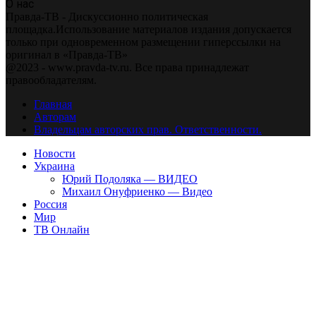
О нас
Правда-ТВ - Дискуссионно политическая
площадка.Использование материалов издания допускается
только при одновременном размещении гиперссылки на
оригинал в «Правда-ТВ»
@2023 - www.pravda-tv.ru. Все права принадлежат
правообладателям.
Главная
Авторам
Владельцам авторских прав. Ответственности.
Новости
Украина
Юрий Подоляка — ВИДЕО
Михаил Онуфриенко — Видео
Россия
Мир
ТВ Онлайн