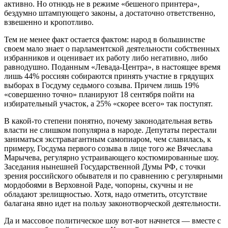
активно. Но отнюдь не в режиме «бешеного принтера»,
бездумно штампующего законы, а достаточно ответственно,
взвешенно и кропотливо.
Тем не менее факт остается фактом: народ в большинстве
своем мало знает о парламентской деятельности собственных
избранников и оценивает их работу либо негативно, либо
равнодушно. Поданным «Левада-Центра», в настоящее время
лишь 44% россиян собираются принять участие в грядущих
выборах в Госдуму седьмого созыва. Причем лишь 19%
«совершенно точно» планируют 18 сентября пойти на
избирательный участок, а 25% «скорее всего» так поступят.
В какой-то степени понятно, почему законодательная ветвь
власти не слишком популярна в народе. Депутаты перестали
заниматься экстравагантным самопиаром, чем славилась, к
примеру, Госдума первого созыва в лице того же Вячеслава
Марычева, регулярно устраивающего костюмированные шоу.
Заседания нынешней Государственной Думы РФ, с точки
зрения российского обывателя и по сравнению с регулярными
мордобоями в Верховной Раде, чопорны, скучны и не
обладают зрелищностью. Хотя, надо отметить, отсутствие
балагана явно идет на пользу законотворческой деятельности.
Да и массовое политическое шоу вот-вот начнется — вместе с