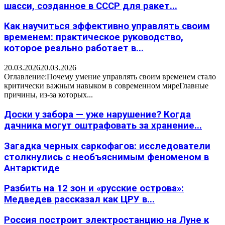
шасси, созданное в СССР для ракет...
Как научиться эффективно управлять своим
временем: практическое руководство,
которое реально работает в...
20.03.2026
20.03.2026
Оглавление:Почему умение управлять своим временем стало
критически важным навыком в современном миреГлавные
причины, из-за которых...
Доски у забора — уже нарушение? Когда
дачника могут оштрафовать за хранение...
Загадка черных саркофагов: исследователи
столкнулись с необъяснимым феноменом в
Антарктиде
Разбить на 12 зон и «русские острова»:
Медведев рассказал как ЦРУ в...
Россия построит электростанцию на Луне к