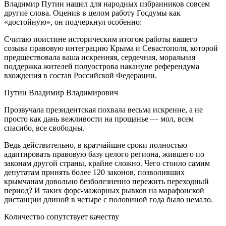
Владимир Путин нашел для народных избранников совсем
другие слова. Оценив в целом работу Госдумы как
«достойную», он подчеркнул особенно:
Считаю поистине историческим итогом работы вашего
созыва правовую интеграцию Крыма и Севастополя, которой
предшествовала ваша искренняя, сердечная, моральная
поддержка жителей полуострова накануне референдума
вхождения в состав Российской Федерации.
Путин Владимир Владимирович
Прозвучала президентская похвала весьма искренне, а не
просто как дань вежливости на прощанье — мол, всем
спасибо, все свободны.
Ведь действительно, в кратчайшие сроки полностью
адаптировать правовую базу целого региона, жившего по
законам другой страны, крайне сложно. Чего стоило самим
депутатам принять более 120 законов, позволивших
крымчанам довольно безболезненно пережить переходный
период? И таких форс-мажорных рывков на марафонской
дистанции длиной в четыре с половиной года было немало.
Количество сопутствует качеству