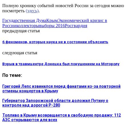
Полную хронику событий новостей России за сегодня можно
посмотреть
(здесь)
.
Государственная Дума
Крым
Экономический кризис в
России
коллекторы
выборы 2016
Росгвардия
предыдущая статья
6 феноменов, которые наука не в состоянии объяснить
следующая статья
Взрыв в травмцентре Донецка был покушением на Моторолу
По теме:
Григорий Лепс извинился перед фанатами из-за повторной
отмены концертов в Крыму
Губернатор Запорожской области доложил Путину о
контроле над дорогой Р-280
Топливо в Крыму возвращается в свободную продажу: 112
АЗС открываются для всех