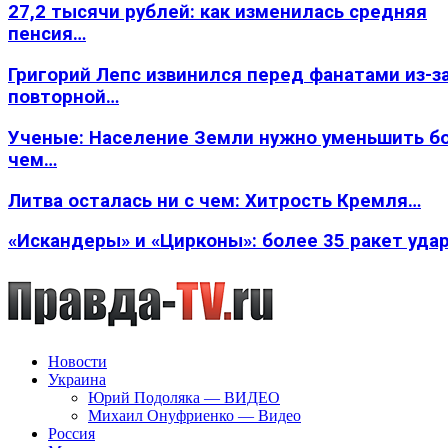
27,2 тысячи рублей: как изменилась средняя
пенсия…
Григорий Лепс извинился перед фанатами из-з
повторной…
Ученые: Население Земли нужно уменьшить б
чем…
Литва осталась ни с чем: Хитрость Кремля…
«Искандеры» и «Цирконы»: более 35 ракет уда
Новости
Украина
Юрий Подоляка — ВИДЕО
Михаил Онуфриенко — Видео
Россия