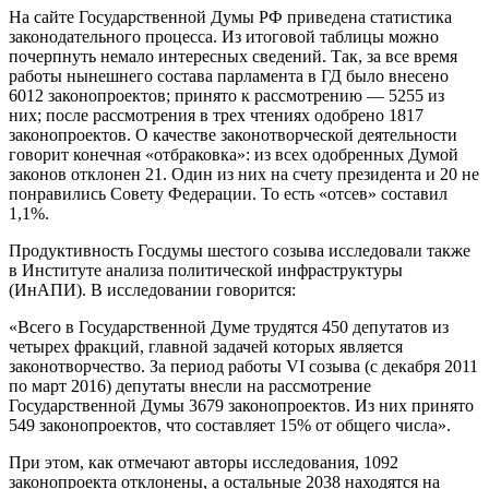
На сайте Государственной Думы РФ приведена статистика
законодательного процесса. Из итоговой таблицы можно
почерпнуть немало интересных сведений. Так, за все время
работы нынешнего состава парламента в ГД было внесено
6012 законопроектов; принято к рассмотрению — 5255 из
них; после рассмотрения в трех чтениях одобрено 1817
законопроектов. О качестве законотворческой деятельности
говорит конечная «отбраковка»: из всех одобренных Думой
законов отклонен 21. Один из них на счету президента и 20 не
понравились Совету Федерации. То есть «отсев» составил
1,1%.
Продуктивность Госдумы шестого созыва исследовали также
в Институте анализа политической инфраструктуры
(ИнАПИ). В исследовании говорится:
«Всего в Государственной Думе трудятся 450 депутатов из
четырех фракций, главной задачей которых является
законотворчество. За период работы VI созыва (с декабря 2011
по март 2016) депутаты внесли на рассмотрение
Государственной Думы 3679 законопроектов. Из них принято
549 законопроектов, что составляет 15% от общего числа».
При этом, как отмечают авторы исследования, 1092
законопроекта отклонены, а остальные 2038 находятся на