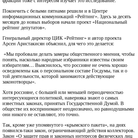
фракций тоже с интересом изучает это исследование.
Покончить с белыми пятнами решили и в Центре
информационных коммуникаций «Рейтинг». Здесь за десять
месяцев до новых выборов начали проект «Национальный
рейтинг депутатов».
Генеральный директор ЦИК «Рейтинг» и автор проекта
Арсен Аристакисян объяснил, для чего это делается:
«Мы пробовали делать замеры общественного мнения, чтобы
понять, насколько народные избранники известны своим
избирателям… Выяснилось, что россияне не очень хорошо
осведомлены как о персональном составе Госдумы, так и о
той деятельности, которой занимаются действующие
законотворцы».
Хотя россияне, с большей или меньшей периодичностью
интересующиеся политикой, наверняка знают о самых
известных законах, принятых Государственной Думой. В
обществе их воспринимают неоднозначно, но равнодушными
они никого не оставляют, это точно.
Так, кроме уже упомянутого «крымского пакета», на днях
появился-таки закон, ограничивающий действия коллекторов.
Закон «О защите прав и законных интересов физических лиц