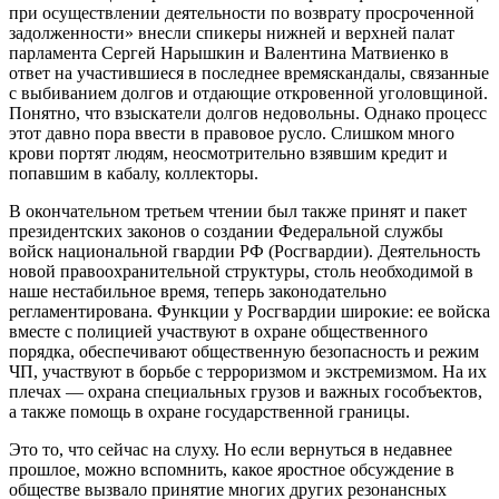
при осуществлении деятельности по возврату просроченной
задолженности» внесли спикеры нижней и верхней палат
парламента Сергей Нарышкин и Валентина Матвиенко в
ответ на участившиеся в последнее времяскандалы, связанные
с выбиванием долгов и отдающие откровенной уголовщиной.
Понятно, что взыскатели долгов недовольны. Однако процесс
этот давно пора ввести в правовое русло. Слишком много
крови портят людям, неосмотрительно взявшим кредит и
попавшим в кабалу, коллекторы.
В окончательном третьем чтении был также принят и пакет
президентских законов о создании Федеральной службы
войск национальной гвардии РФ (Росгвардии). Деятельность
новой правоохранительной структуры, столь необходимой в
наше нестабильное время, теперь законодательно
регламентирована. Функции у Росгвардии широкие: ее войска
вместе с полицией участвуют в охране общественного
порядка, обеспечивают общественную безопасность и режим
ЧП, участвуют в борьбе с терроризмом и экстремизмом. На их
плечах — охрана специальных грузов и важных гособъектов,
а также помощь в охране государственной границы.
Это то, что сейчас на слуху. Но если вернуться в недавнее
прошлое, можно вспомнить, какое яростное обсуждение в
обществе вызвало принятие многих других резонансных