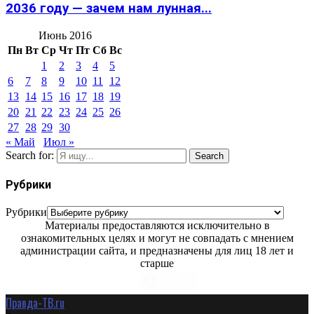
2036 году — зачем нам лунная...
Июнь 2016
Пн
Вт
Ср
Чт
Пт
Сб
Вс
1
2
3
4
5
6
7
8
9
10
11
12
13
14
15
16
17
18
19
20
21
22
23
24
25
26
27
28
29
30
« Май
Июл »
Search for:
Search
Рубрики
Рубрики
Материалы предоставляются исключительно в
ознакомительных целях и могут не совпадать с мнением
администрации сайта, и предназначены для лиц 18 лет и
старше
Правда-ТВ.ru