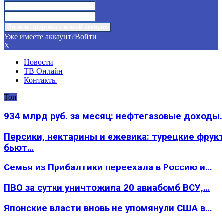
Уже имеете аккаунт?
Войти
X
Новости
ТВ Онлайн
Контакты
Топ
934 млрд руб. за месяц: нефтегазовые доходы
Персики, нектарины и ежевика: турецкие фрук
бьют…
Семья из Прибалтики переехала в Россию и…
ПВО за сутки уничтожила 20 авиабомб ВСУ,…
Японские власти вновь не упомянули США в…