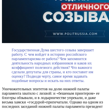
Государственная Дума шестого созыва завершает
работу. С чем войдет в историю российского
парламентаризма ее работа? Чем запомнится
деятельность народных избранников и каков их
коэффициент полезного действия? Что важного
сделали депутаты для страны, и кто поставит им
оценку? Подводя черту, самое время задавать
подобные вопросы и искать на них ответы.
Уничижительных эпитетов на долю нижней палаты
парламента хватило с лихвой: и «бешеным принтером» ее
блогеры обзывали, и в лодырничестве упрекали, и даже
весьма хамски «госдурой»припечатали. Однако на одном из
последних заседаний нижней палаты парламента президент