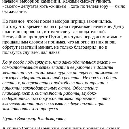
началом выборной кампании. Каждый сможет увидеть
«своего» депутата хоть «живьем», хоть по телевизору — было
бы желание.
Но главное, чтобы после выборов игрища закончились.
Потому что времена наша страна переживает нелегкие. Дел у
власти невпроворот, в том числе у законодательной.
Неслучайно президент Путин, выступая перед депутатами с
прощальным словом и понимая, что многие из них вновь
обретут заветный мандат, не только благодарил, но и,
пользуясь случаем, дал наказ:
Хочу особо подчеркнуть, что законодательная власть —
самостоятельная ветвь власти и ее работе не должны
мешать ни чьи-то конъюнктурные интересы, ни желание
поскорее оформить какое-либо решение. Не должно быть
спешных, поверхностных подходов в рассмотрении и
принятии законодательных актов. Обеспечение
планомерности, системности работы, глубоко-
содержательного обсуждения законопроектов — это
ключевая задача нового созыва в сфере организации
законотворческого процесса.
Путин Владимир Владимирович
А спикер Сергей Нарышкин, обращаясь к коллегам, сказал: