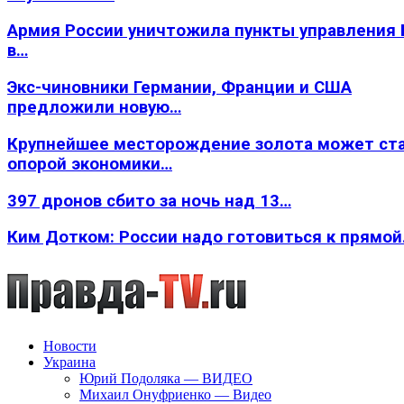
Армия России уничтожила пункты управления
в…
Экс-чиновники Германии, Франции и США
предложили новую…
Крупнейшее месторождение золота может ст
опорой экономики…
397 дронов сбито за ночь над 13…
Ким Дотком: России надо готовиться к прямо
Новости
Украина
Юрий Подоляка — ВИДЕО
Михаил Онуфриенко — Видео