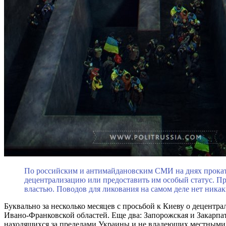
По российским и антимайдановским СМИ на днях прокати
децентрализацию или предоставить им особый статус. Пр
властью. Поводов для ликования на самом деле нет никаки
Буквально за несколько месяцев с просьбой к Киеву о децент
Ивано-Франковской областей. Еще два: Запорожская и Закарпат
находящихся за пределами Украины и не владеющих местными п