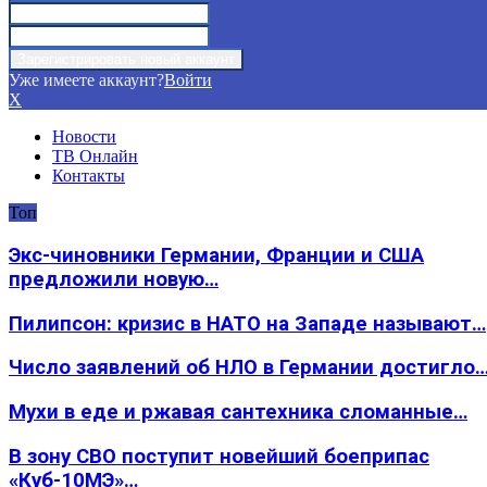
Уже имеете аккаунт?
Войти
X
Новости
ТВ Онлайн
Контакты
Топ
Экс-чиновники Германии, Франции и США
предложили новую…
Пилипсон: кризис в НАТО на Западе называют…
Число заявлений об НЛО в Германии достигло
Мухи в еде и ржавая сантехника сломанные…
В зону СВО поступит новейший боеприпас
«Куб-10МЭ»…