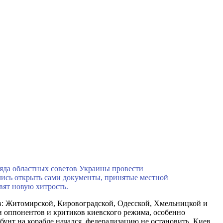
яда областных советов Украины провести
ились открыть сами документы, принятые местной
вят новую хитрость.
ов: Житомирской, Кировоградской, Одесской, Хмельницкой и
ди оппонентов и критиков киевского режима, особенно
унт на корабле начался, федерализацию не остановить, Киев