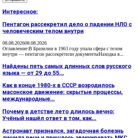
Интересное:
Пентагон рассекретил дело о падении НЛО с
человеческим телом внутри
08.08.2026
08.08.2026
Оглавление:В Бразилии в 1963 году упала сфера с телом
внутри — пентагон рассекретили документыНаходка в...
Найдены пять самых длинных слов русского
языка — от 29 до 55...
Как в конце 1980-х в СССР возродилось
масонское движение: скрытые процессы,
международные...
Почему в детстве лето длилось вечно:
Учёный нашёл ответ в том, как...
Астронавт признался, загадочная болезнь
лишила речи и пришлось эвакуировать МКС