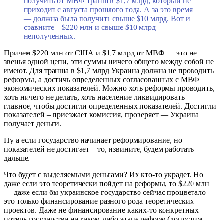
получить от МВФ транш в $1,7 млрд, который не
приходит с августа прошлого года. А за это время
— должна была получить свыше $10 млрд. Вот и
сравните – $220 млн и свыше $10 млрд
неполученных.
Причем $220 млн от США и $1,7 млрд от МВФ — это не
звенья одной цепи, эти суммы ничего общего между собой не
имеют. Для транша в $1,7 млрд Украина должна не проводить
реформы, а достичь определенных согласованных с МВФ
экономических показателей. Можно хоть реформы проводить,
хоть ничего не делать, хоть население ликвидировать –
главное, чтобы достигли определенных показателей. Достигли
показателей – приезжает комиссия, проверяет — Украина
получает деньги.
Ну а если государство начинает реформирование, но
показателей не достигает – то, извините, будем работать
дальше.
Что будет с выделяемыми деньгами? Их кто-то украдет. Но
даже если это теоретически пойдет на реформы, то $220 млн
— даже если бы украинское государство сейчас процветало —
это только финансирование разного рода теоретических
проектов. Даже не финансирование каких-то конкретных
потерь государства на каком-либо этапе реформ (допустим,