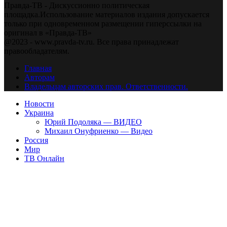
Правда-ТВ - Дискуссионно политическая
площадка.Использование материалов издания допускается
только при одновременном размещении гиперссылки на
оригинал в «Правда-ТВ»
@2023 - www.pravda-tv.ru. Все права принадлежат
правообладателям.
Главная
Авторам
Владельцам авторских прав. Ответственности.
Новости
Украина
Юрий Подоляка — ВИДЕО
Михаил Онуфриенко — Видео
Россия
Мир
ТВ Онлайн