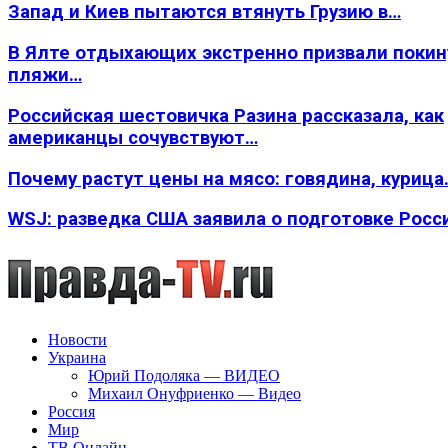
Запад и Киев пытаются втянуть Грузию в…
В Ялте отдыхающих экстренно призвали покин
пляжи…
Российская шестовичка Разина рассказала, как
американцы сочувствуют…
Почему растут цены на мясо: говядина, курица
WSJ: разведка США заявила о подготовке Росс
Новости
Украина
Юрий Подоляка — ВИДЕО
Михаил Онуфриенко — Видео
Россия
Мир
ТВ Онлайн