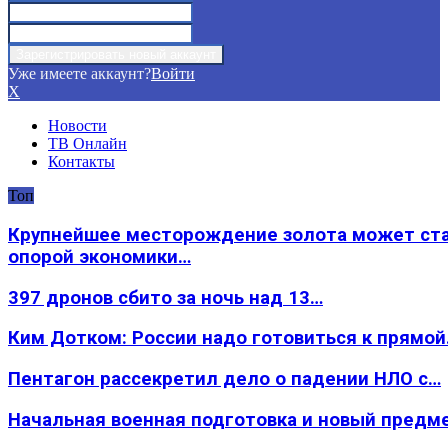
Уже имеете аккаунт?
Войти
X
Новости
ТВ Онлайн
Контакты
Топ
Крупнейшее месторождение золота может ст
опорой экономики…
397 дронов сбито за ночь над 13…
Ким Дотком: России надо готовиться к прямо
Пентагон рассекретил дело о падении НЛО с…
Начальная военная подготовка и новый предм