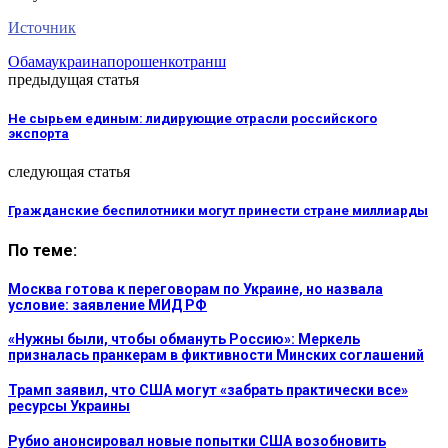
Источник
Обама
украина
порошенко
транш
предыдущая статья
Не сырьем единым: лидирующие отрасли российского
экспорта
следующая статья
Гражданские беспилотники могут принести стране миллиарды
По теме:
Москва готова к переговорам по Украине, но назвала
условие: заявление МИД РФ
«Нужны были, чтобы обмануть Россию»: Меркель
призналась пранкерам в фиктивности Минских соглашений
Трамп заявил, что США могут «забрать практически все»
ресурсы Украины
Рубио анонсировал новые попытки США возобновить