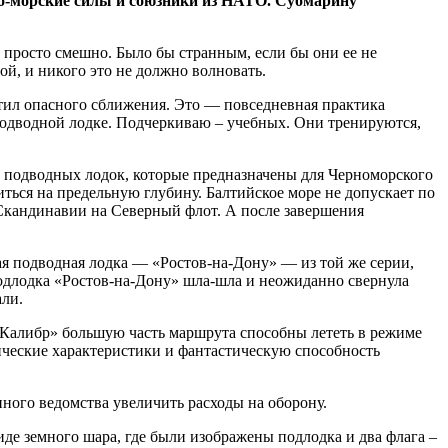
о-морские силы и союзники из НАТО. Субмарину
 просто смешно. Было бы странным, если бы они ее не
ой, и никого это не должно волновать.
тил опасного сближения. Это — повседневная практика
подводной лодке. Подчеркиваю – учебных. Они тренируются,
и подводных лодок, которые предназначены для Черноморского
иться на предельную глубину. Балтийское море не допускает по
Скандинавии на Северный флот. А после завершения
ая подводная лодка — «Ростов-на-Дону» — из той же серии,
одлодка «Ростов-на-Дону» шла-шла и неожиданно свернула
али.
«Калибр» большую часть маршрута способны лететь в режиме
ические характеристики и фантастическую способность
ного ведомства увеличить расходы на оборону.
де земного шара, где были изображены подлодка и два флага –