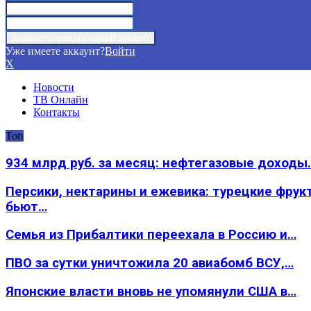
Уже имеете аккаунт?
Войти
X
Новости
ТВ Онлайн
Контакты
Топ
934 млрд руб. за месяц: нефтегазовые доходы
Персики, нектарины и ежевика: турецкие фрук
бьют…
Семья из Прибалтики переехала в Россию и…
ПВО за сутки уничтожила 20 авиабомб ВСУ,…
Японские власти вновь не упомянули США в…