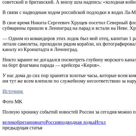
советский и британский. А внизу шла надпись: «холодная войн
В связи с надводным ходом российской подлодки в водах Ла-
В свое время Никита Сергеевич Хрущев посетил Северный флот
субмарины пришли в Ленинград на парад и встали на Неве. Хр
— Одним из командиров этих лодок был мой отец, капитан 1 ра
летали самолеты, проходили рядом корабли, их фотографировал
каналу из Кронштадта в Ленинград.
Никто заранее не догадался посмотреть глубину морского кан
на борт флагмана парада — крейсера «Киров».
У нас дома до сих пор хранятся золотые часы, которые всем к
им тут же всем влепили по служебному несоответствию за нар
Источник
Фото MK
Полную хронику событий новостей России за сегодня можно 
великобритания
нато
Россия
подводная лодка
Игил
предыдущая статья