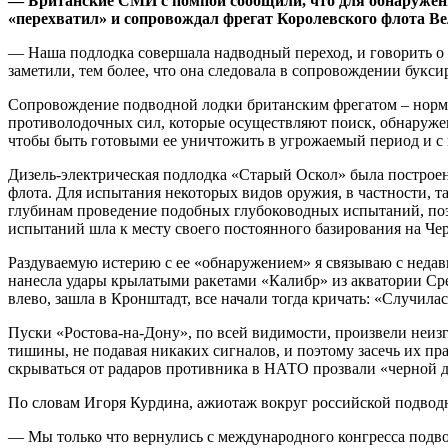
— Британские СМИ с помпой сообщили, что для обнаружен
«перехватил» и сопровождал фрегат Королевского флота 
— Наша подлодка совершала надводный переход, и говорить о 
заметили, тем более, что она следовала в сопровождении букс
Сопровождение подводной лодки британским фрегатом – нормал
противолодочных сил, которые осуществляют поиск, обнаруже
чтобы быть готовыми ее уничтожить в угрожаемый период и с
Дизель-электрическая подлодка «Старый Оскол» была построен
флота. Для испытания некоторых видов оружия, в частности, т
глубинам проведение подобных глубоководных испытаний, поэ
испытаний шла к месту своего постоянного базирования на Че
Раздуваемую истерию с ее «обнаружением» я связываю с недав
нанесла удары крылатыми ракетами «Калибр» из акватории Ср
влево, зашла в Кронштадт, все начали тогда кричать: «Случил
Пуски «Ростова-на-Дону», по всей видимости, произвели неи
тишины, не подавая никаких сигналов, и поэтому засечь их п
скрываться от радаров противника в НАТО прозвали «черной
По словам Игоря Курдина, ажиотаж вокруг российской подводн
— Мы только что вернулись с международного конгресса подвод