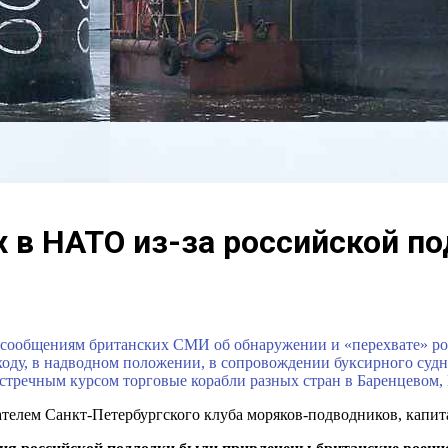
 в НАТО из-за российской п
 сообщениям британских СМИ об обнаружении и «перехвате» рос
оду, в надводном положении, в сопровождении буксирного судна
встречным курсом торговые корабли разных стран в Баренцевом
телем Санкт-Петербургского клуба моряков-подводников, капи