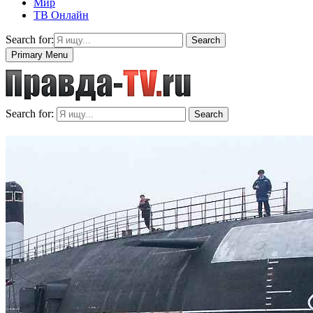
Мир
ТВ Онлайн
Search for:
Search
Primary Menu
Search for:
Search