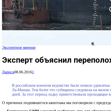
Экспертное мнение
Эксперт объяснил переполох
Лариса
08.06.2016
1
В российском военном ведомстве были немало удивлены
Ла-Манша. Тем более что субмарина следовала на малом х
дней. За этот период лодку приветствовали проходящие 
О причинах поднявшегося ажиотажа мы поговорили с председа