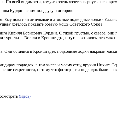
а». По всей видимости, кому-то очень хочется вернуть нас к вр
Манша Курдин вспомнил другую историю.
. Ему показали дизельные и атомные подводные лодки с баллис
ущеву хотелось показать боевую мощь Советского Союза.
нга Кирилл Борисович Курдин. С тихой грустью, с севера, они 
и туристы… Встали в Кронштадте, и тут выяснилось, что максим
ала. Они остались в Кронштадте, подводные лодки накрыли мас
омандирам подлодок, в том числе и моему отцу, вручил Никита 
ушение секретности, потому что фотографии подлодок были во в
посмотреть
(здесь)
.