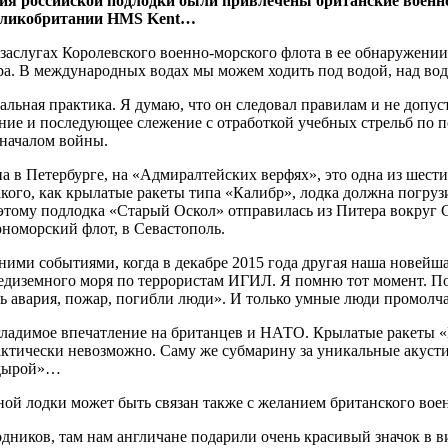
ия российской подлодки были привлечены британские военн
Великобритании HMS Kent…
заслугах Королевского военно-морского флота в ее обнаружении
ира. В международных водах мы можем ходить под водой, над вод
ьная практика. Я думаю, что он следовал правилам и не допус
ние и последующее слежение с отработкой учебных стрельб по 
 началом войны.
а в Петербурге, на «Адмиралтейских верфях», это одна из шест
акого, как крылатые ракеты типа «Калибр», лодка должна погруз
тому подлодка «Старый Оскол» отправилась из Питера вокруг 
рноморский флот, в Севастополь.
ними событиями, когда в декабре 2015 года другая наша новейш
едиземного моря по террористам ИГИЛ. Я помню тот момент. П
ась авария, пожар, погибли люди». И только умные люди промолч
згладимое впечатление на британцев и НАТО. Крылатые ракеты 
рактически невозможно. Саму же субмарину за уникальные акуст
 дырой»…
ой лодки может быть связан также с желанием британского воен
ников, там нам англичане подарили очень красивый значок в ви