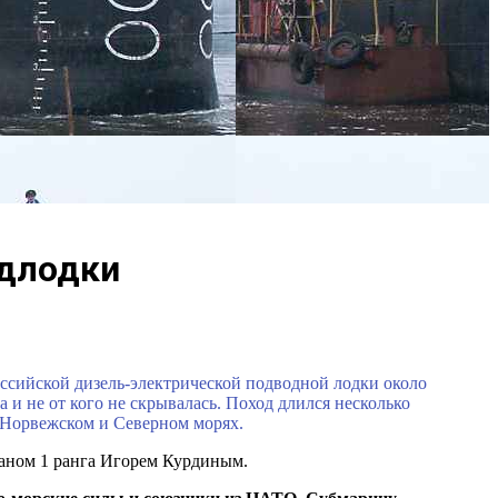
одлодки
сийской дизель-электрической подводной лодки около
 и не от кого не скрывалась. Поход длился несколько
, Норвежском и Северном морях.
таном 1 ранга Игорем Курдиным.