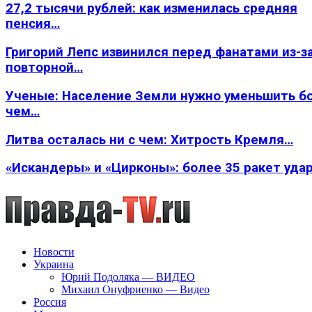
27,2 тысячи рублей: как изменилась средняя
пенсия…
Григорий Лепс извинился перед фанатами из-з
повторной…
Ученые: Население Земли нужно уменьшить б
чем…
Литва осталась ни с чем: Хитрость Кремля…
«Искандеры» и «Цирконы»: более 35 ракет уда
Новости
Украина
Юрий Подоляка — ВИДЕО
Михаил Онуфриенко — Видео
Россия