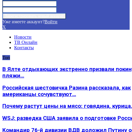
Уже имеете аккаунт?
Войти
X
Новости
ТВ Онлайн
Контакты
Топ
В Ялте отдыхающих экстренно призвали покин
пляжи…
Российская шестовичка Разина рассказала, как
американцы сочувствуют…
Почему растут цены на мясо: говядина, курица
WSJ: разведка США заявила о подготовке Росс
Командир 76-й дивизии ВДВ доложил Путину 