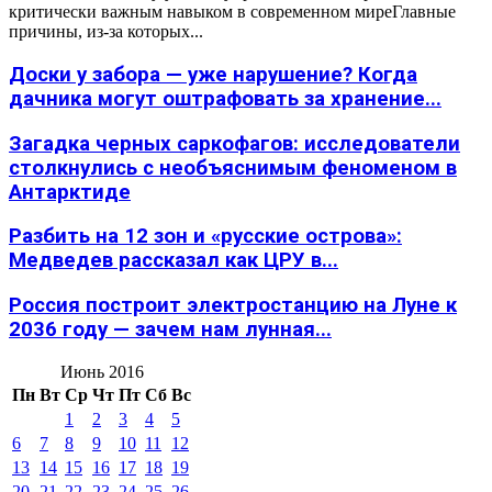
критически важным навыком в современном миреГлавные
причины, из-за которых...
Доски у забора — уже нарушение? Когда
дачника могут оштрафовать за хранение...
Загадка черных саркофагов: исследователи
столкнулись с необъяснимым феноменом в
Антарктиде
Разбить на 12 зон и «русские острова»:
Медведев рассказал как ЦРУ в...
Россия построит электростанцию на Луне к
2036 году — зачем нам лунная...
Июнь 2016
Пн
Вт
Ср
Чт
Пт
Сб
Вс
1
2
3
4
5
6
7
8
9
10
11
12
13
14
15
16
17
18
19
20
21
22
23
24
25
26