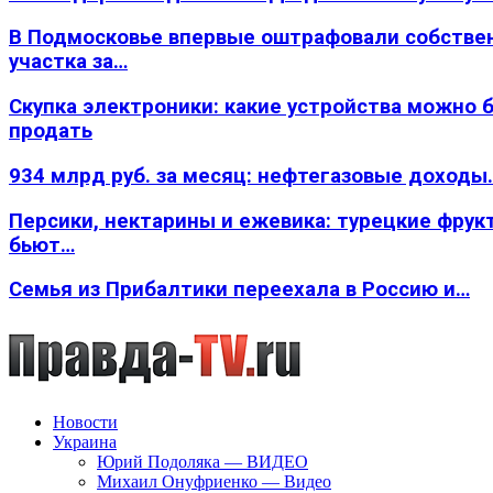
В Подмосковье впервые оштрафовали собстве
участка за…
Скупка электроники: какие устройства можно 
продать
934 млрд руб. за месяц: нефтегазовые доходы
Персики, нектарины и ежевика: турецкие фрук
бьют…
Семья из Прибалтики переехала в Россию и…
Новости
Украина
Юрий Подоляка — ВИДЕО
Михаил Онуфриенко — Видео