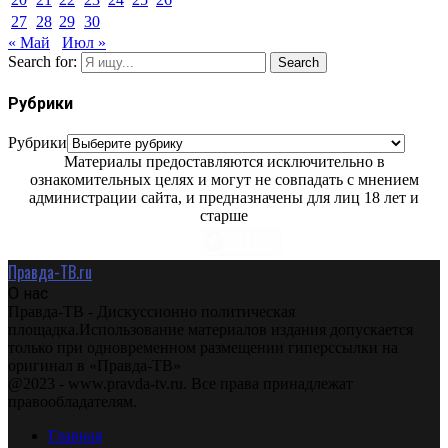
27
28
29
30
« Май
Июл »
Search for:
Search
Рубрики
Рубрики
Материалы предоставляются исключительно в
ознакомительных целях и могут не совпадать с мнением
администрации сайта, и предназначены для лиц 18 лет и
старше
Правда-ТВ.ru
О нас
Правда-ТВ - Дискуссионно политическая
площадка.Использование материалов издания допускается
только при одновременном размещении гиперссылки на
оригинал в «Правда-ТВ»
@2023 - www.pravda-tv.ru. Все права принадлежат
правообладателям.
Главная