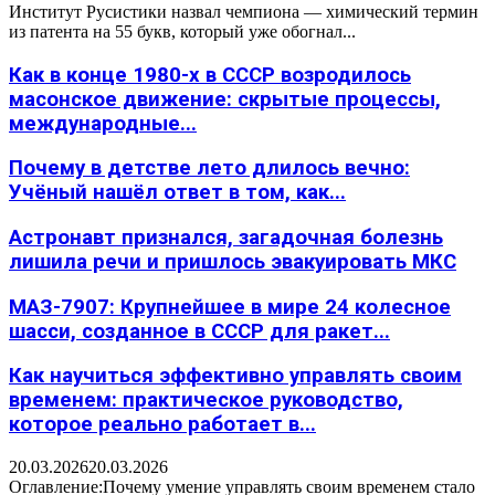
Институт Русистики назвал чемпиона — химический термин
из патента на 55 букв, который уже обогнал...
Как в конце 1980-х в СССР возродилось
масонское движение: скрытые процессы,
международные...
Почему в детстве лето длилось вечно:
Учёный нашёл ответ в том, как...
Астронавт признался, загадочная болезнь
лишила речи и пришлось эвакуировать МКС
МАЗ-7907: Крупнейшее в мире 24 колесное
шасси, созданное в СССР для ракет...
Как научиться эффективно управлять своим
временем: практическое руководство,
которое реально работает в...
20.03.2026
20.03.2026
Оглавление:Почему умение управлять своим временем стало