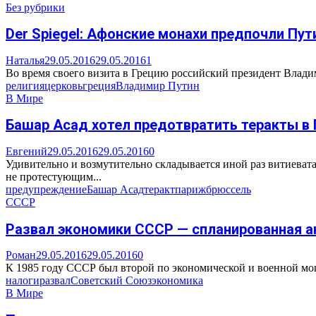
Без рубрики
Der Spiegel: Афонские монахи предпочли Пут
Наталья
29.05.2016
29.05.2016
1
Во время своего визита в Грецию российский президент Владим
религия
церковь
греция
Владимир Путин
В Мире
Башар Асад хотел предотвратить теракты в
Евгений
29.05.2016
29.05.2016
0
Удивительно и возмутительно складывается иной раз витиева
не протестующим...
предупреждение
Башар Асад
теракт
париж
брюссель
СССР
Развал экономики СССР — спланированная а
Роман
29.05.2016
29.05.2016
0
К 1985 году СССР был второй по экономической и военной мощи
налоги
развал
Советский Союз
экономика
В Мире