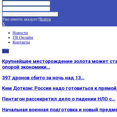
Уже имеете аккаунт?
Войти
X
Новости
ТВ Онлайн
Контакты
Топ
Крупнейшее месторождение золота может ст
опорой экономики…
397 дронов сбито за ночь над 13…
Ким Дотком: России надо готовиться к прямо
Пентагон рассекретил дело о падении НЛО с…
Начальная военная подготовка и новый предм