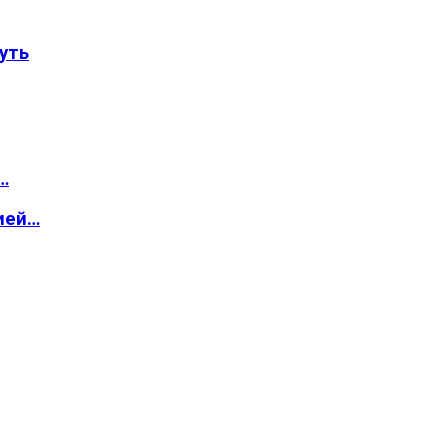
уть
…
ией…