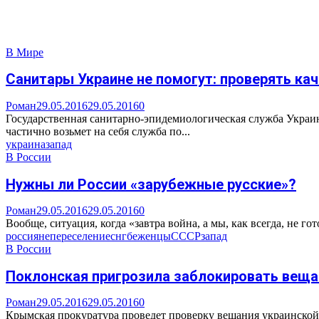
В Мире
Санитары Украине не помогут: проверять ка
Роман
29.05.2016
29.05.2016
0
Государственная санитарно-эпидемиологическая служба Украин
частично возьмет на себя служба по...
украина
запад
В России
Нужны ли России «зарубежные русские»?
Роман
29.05.2016
29.05.2016
0
Вообще, ситуация, когда «завтра война, а мы, как всегда, не го
россияне
переселение
снг
беженцы
СССР
запад
В России
Поклонская пригрозила заблокировать веща
Роман
29.05.2016
29.05.2016
0
Крымская прокуратура проведет проверку вещания украинской 