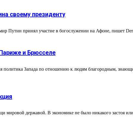
ина своему президенту
ир Путин принял участие в богослужении на Афоне, пишет Der S
 Париже и Брюсселе
тая политика Запада по отношению к людям благородным, знающ
кция
 мировой державой. В экономике не было никакого застоя или т