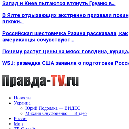
Запад и Киев пытаются втянуть Грузию в…
В Ялте отдыхающих экстренно призвали покин
пляжи…
Российская шестовичка Разина рассказала, как
американцы сочувствуют…
Почему растут цены на мясо: говядина, курица
WSJ: разведка США заявила о подготовке Росс
Новости
Украина
Юрий Подоляка — ВИДЕО
Михаил Онуфриенко — Видео
Россия
Мир
ТВ Онлайн