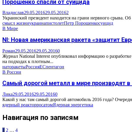
Порошенко спасли от суицида
Владислав
29.05.2016
29.05.2016
2
Украинский президент находится на грани нервного срыва. Об 
смысл жизни
украина
пистолет
Петр Порошенко
суицид
В Мире
NI: Новая американская ракета «защитит Евр
Роман
29.05.2016
29.05.2016
0
Журнал National Interest опубликовал информацию о разрабо
на подходах к плотным...
нато
ракеты
Россия
ЕС
пентагон
В России
Самый дорогой металл в мире производят в
Лика
29.05.2016
29.05.2016
0
Какой у нас там самый дорогой автомобиль 2016 года? Очередна
ядерный реактор
росатом
Ядерная энергетика
Навигация по записям
1
2
…
4