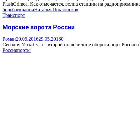
FlashCrimea. Как отмечается, волна станции на радиоприемника
борьба
украина
Наталья Поклонская
Транспорт
Морские ворота России
Роман
29.05.2016
29.05.2016
0
Сегодня Усть-Луга – второй по величине оборота порт России
Россия
порты