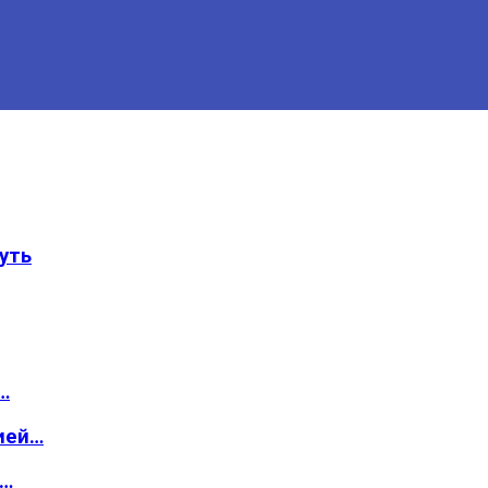
уть
…
ией…
о…