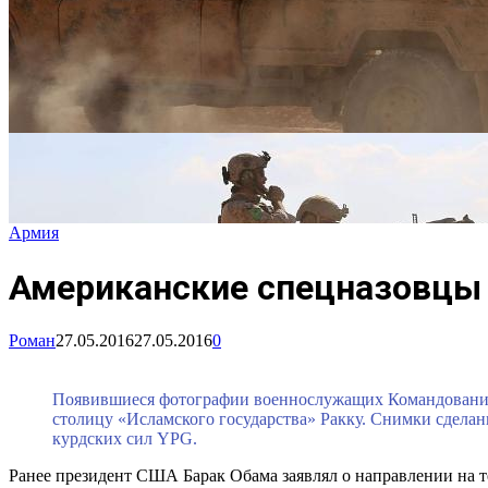
Армия
Американские спецназовцы 
Роман
27.05.2016
27.05.2016
0
Появившиеся фотографии военнослужащих Командования 
столицу «Исламского государства» Ракку. Снимки сдела
курдских сил YPG.
Ранее президент США Барак Обама заявлял о направлении на