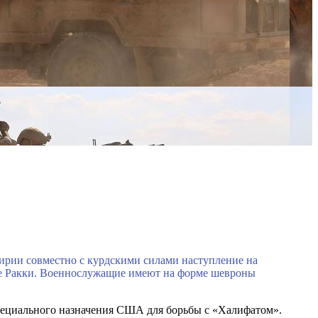
рии совместно с курдскими силами наступление на
нее Ракки. Военнослужащие имеют на форме шевроны
пециального назначения США для борьбы с «Халифатом».