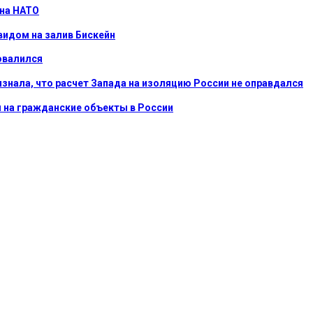
 на НАТО
видом на залив Бискейн
овалился
ризнала, что расчет Запада на изоляцию России не оправдался
ы на гражданские объекты в России