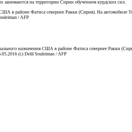
их занимаются на территории Сирии обучением курдских сил.
ША в районе Фатиса севернее Ракки (Сирия). На автомобиле T
Souleiman / AFP
льного назначения США в районе Фатиса севернее Ракки (Сирия
05.2016 (с) Delil Souleiman / AFP