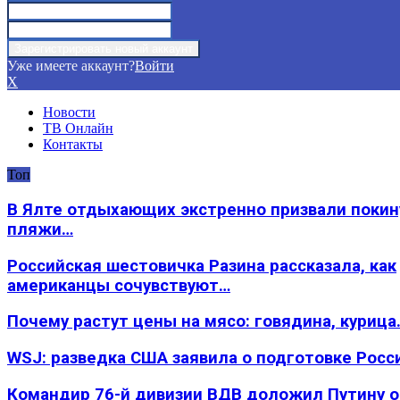
Уже имеете аккаунт?
Войти
X
Новости
ТВ Онлайн
Контакты
Топ
В Ялте отдыхающих экстренно призвали покин
пляжи…
Российская шестовичка Разина рассказала, как
американцы сочувствуют…
Почему растут цены на мясо: говядина, курица
WSJ: разведка США заявила о подготовке Росс
Командир 76-й дивизии ВДВ доложил Путину 