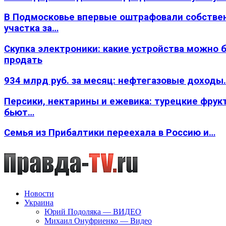
В Подмосковье впервые оштрафовали собстве
участка за…
Скупка электроники: какие устройства можно 
продать
934 млрд руб. за месяц: нефтегазовые доходы
Персики, нектарины и ежевика: турецкие фрук
бьют…
Семья из Прибалтики переехала в Россию и…
Новости
Украина
Юрий Подоляка — ВИДЕО
Михаил Онуфриенко — Видео