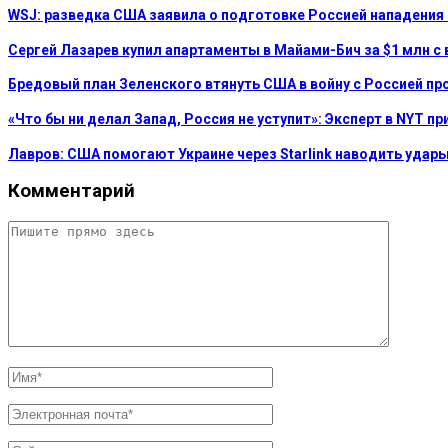
WSJ: разведка США заявила о подготовке Россией нападения
Сергей Лазарев купил апартаменты в Майами-Бич за $1 млн с 
Бредовый план Зеленского втянуть США в войну с Россией пр
«Что бы ни делал Запад, Россия не уступит»: Эксперт в NYT п
Лавров: США помогают Украине через Starlink наводить удар
Комментарий