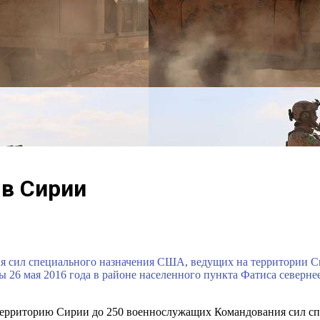
в Сирии
сил специального назначения США, ведущих на территории Си
ны 26 мая 2016 года в районе населенного пункта Фатиса север
 территорию Сирии до 250 военнослужащих Командования сил с