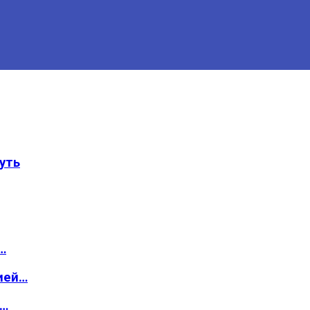
уть
…
ией…
о…