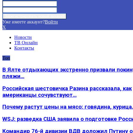
Уже имеете аккаунт?
Войти
X
Новости
ТВ Онлайн
Контакты
Топ
В Ялте отдыхающих экстренно призвали покин
пляжи…
Российская шестовичка Разина рассказала, как
американцы сочувствуют…
Почему растут цены на мясо: говядина, курица
WSJ: разведка США заявила о подготовке Росс
Командир 76-й дивизии ВДВ доложил Путину 