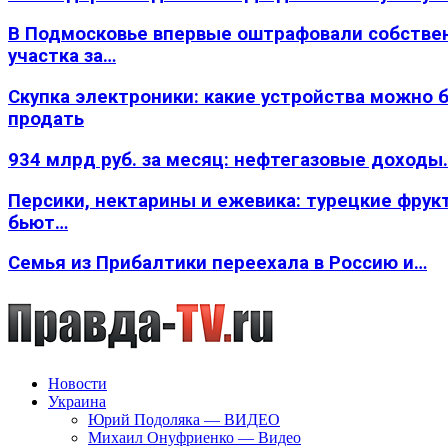
В Подмосковье впервые оштрафовали собстве
участка за…
Скупка электроники: какие устройства можно 
продать
934 млрд руб. за месяц: нефтегазовые доходы
Персики, нектарины и ежевика: турецкие фрук
бьют…
Семья из Прибалтики переехала в Россию и…
Новости
Украина
Юрий Подоляка — ВИДЕО
Михаил Онуфриенко — Видео