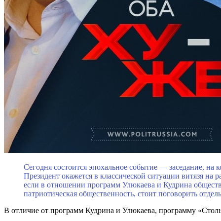
Сегодня состоится эпохальное событие — заседание, на 
Президент окажется в классической ситуации витязя на 
если в отношении программ Улюкаева и Кудрина обществе
патриотическая общественность, стоит поговорить отдель
В отличие от программ Кудрина и Улюкаева, программу «Столып