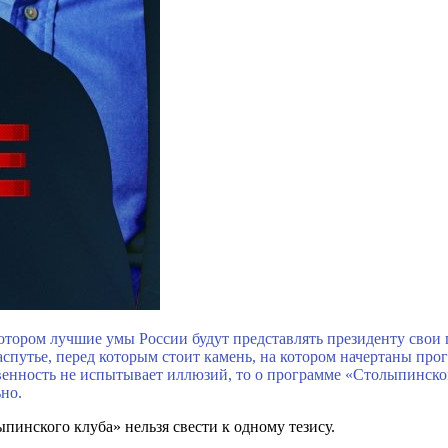
котором лучшие умы России будут представлять президенту свои
распутье, перед которым стоит камень, на котором начертаны п
нность не испытывает иллюзий, то о программе «Столыпинского 
но.
инского клуба» нельзя свести к одному тезису.