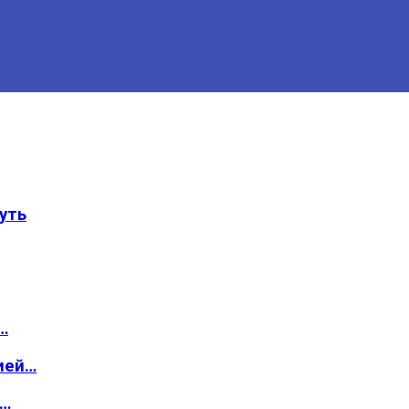
уть
…
ией…
о…