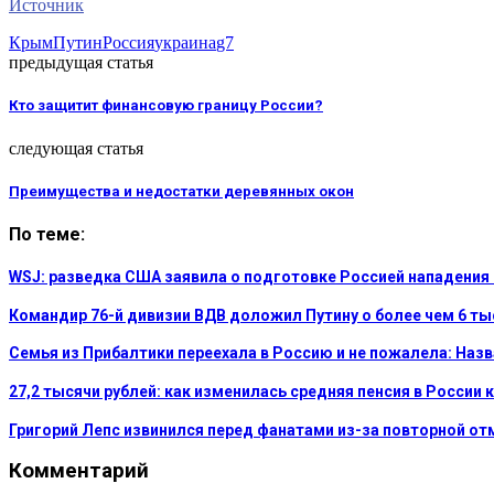
Источник
Крым
Путин
Россия
украина
g7
предыдущая статья
Кто защитит финансовую границу России?
следующая статья
Преимущества и недостатки деревянных окон
По теме:
WSJ: разведка США заявила о подготовке Россией нападения
Командир 76-й дивизии ВДВ доложил Путину о более чем 6 т
Семья из Прибалтики переехала в Россию и не пожалела: На
27,2 тысячи рублей: как изменилась средняя пенсия в России 
Григорий Лепс извинился перед фанатами из-за повторной о
Комментарий