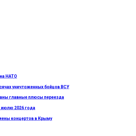
 на НАТО
ысячах уничтоженных бойцов ВСУ
званы главные плюсы переезда
к июлю 2026 года
тмены концертов в Крыму