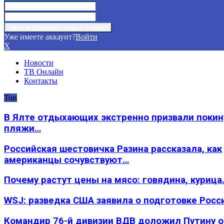
Уже имеете аккаунт?
Войти
X
Новости
ТВ Онлайн
Контакты
Топ
В Ялте отдыхающих экстренно призвали покин
пляжи…
Российская шестовичка Разина рассказала, как
американцы сочувствуют…
Почему растут цены на мясо: говядина, курица
WSJ: разведка США заявила о подготовке Росс
Командир 76-й дивизии ВДВ доложил Путину 