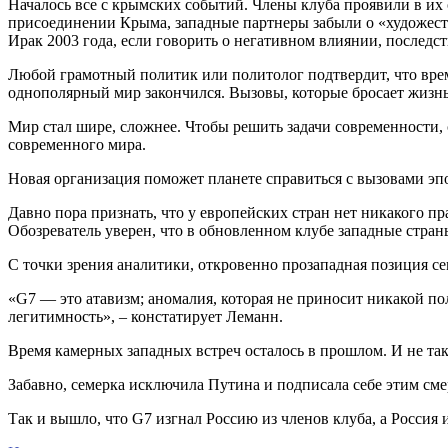
Началось все с крымских событий. Члены клуба проявили в и
присоединении Крыма, западные партнеры забыли о «художест
Ирак 2003 года, если говорить о негативном влиянии, последс
Любой грамотный политик или политолог подтвердит, что врем
однополярный мир закончился. Вызовы, которые бросает жизнь,
Мир стал шире, сложнее. Чтобы решить задачи современности, 
современного мира.
Новая организация поможет планете справиться с вызовами эп
Давно пора признать, что у европейских стран нет никакого п
Обозреватель уверен, что в обновленном клубе западные стра
С точки зрения аналитики, откровенно прозападная позиция се
«G7 — это атавизм; аномалия, которая не приносит никакой п
легитимность», – констатирует Леманн.
Время камерных западных встреч осталось в прошлом. И не так 
Забавно, семерка исключила Путина и подписала себе этим сме
Так и вышло, что G7 изгнал Россию из членов клуба, а Россия 