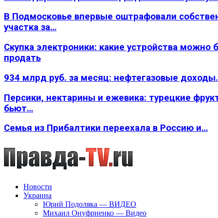
В Подмосковье впервые оштрафовали собстве
участка за…
Скупка электроники: какие устройства можно 
продать
934 млрд руб. за месяц: нефтегазовые доходы
Персики, нектарины и ежевика: турецкие фрук
бьют…
Семья из Прибалтики переехала в Россию и…
Новости
Украина
Юрий Подоляка — ВИДЕО
Михаил Онуфриенко — Видео