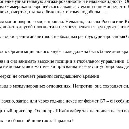
х оценке удивительную ангажированность и недальновидность. 
вах» американо-европейского альянса. Леманн напоминает, что
твиях, смертях, пытках, беженцах и тому подобном…»
я монополярного мира прошло. Неважно, сильны Россия или Кит
 лежат в другой плоскости и не могут решаться в угоду атлант
с точки зрения аналитиков необходима реструктуризированная G
охи. Организация нового клуба тоже должна быть более демокр
рава и сил занимать высокие позиции в глобальном управлении. 
ны не должны автоматически присваивать себе статус мировых де
мерки не отвечает реалиям сегодняшнего времени.
ользы в международных отношениях. Напротив, она сохраняет с
важно, завтра или через год-два исчезнет формат G7 – он себя 
ртный приговор. Ох, не зря Штайнмайер так настаивал на его в
их – из большой политики. Парадокс!