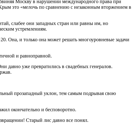
Обвиняя Москву в нарушении международного права при
 Крым это «мелочь по сравнению с незаконным вторжением в
ай, слабее они западных стран или равны им, но
ическим устремлениям.
20. Она, и только она может решать многоуровневые задачи
атичной и равноправной.
Они давно уже превратились в свадебных генералов.
ржав.
ильный прозападный уклон, тем самым подрывая свою
изжил окончательно и бесповоротно.
озвращении! Старый лис давно все понял.