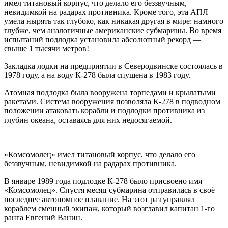
имел титановый корпус, что делало его беззвучным,
невидимкой на радарах противника. Кроме того, эта АПЛ
умела нырять так глубоко, как никакая другая в мире: намного
глубже, чем аналогичные американские субмарины. Во время
испытаний подлодка установила абсолютный рекорд —
свыше 1 тысячи метров!
Закладка лодки на предприятии в Северодвинске состоялась в
1978 году, а на воду К-278 была спущена в 1983 году.
Атомная подлодка была вооружена торпедами и крылатыми
ракетами. Система вооружения позволяла К-278 в подводном
положении атаковать корабли и подлодки противника из
глубин океана, оставаясь для них недосягаемой.
«Комсомолец» имел титановый корпус, что делало его
беззвучным, невидимкой на радарах противника.
В январе 1989 года подлодке К-278 было присвоено имя
«Комсомолец». Спустя месяц субмарина отправилась в своё
последнее автономное плавание. На этот раз управлял
кораблем сменный экипаж, который возглавил капитан 1-го
ранга Евгений Ванин.