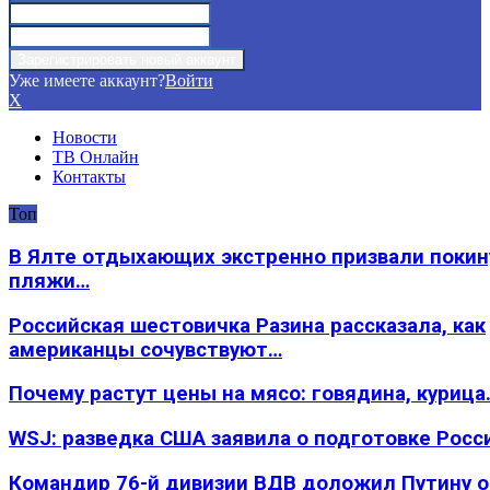
Уже имеете аккаунт?
Войти
X
Новости
ТВ Онлайн
Контакты
Топ
В Ялте отдыхающих экстренно призвали покин
пляжи…
Российская шестовичка Разина рассказала, как
американцы сочувствуют…
Почему растут цены на мясо: говядина, курица
WSJ: разведка США заявила о подготовке Росс
Командир 76-й дивизии ВДВ доложил Путину 