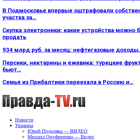
В Подмосковье впервые оштрафовали собстве
участка за…
Скупка электроники: какие устройства можно 
продать
934 млрд руб. за месяц: нефтегазовые доходы
Персики, нектарины и ежевика: турецкие фрук
бьют…
Семья из Прибалтики переехала в Россию и…
Новости
Украина
Юрий Подоляка — ВИДЕО
Михаил Онуфриенко — Видео