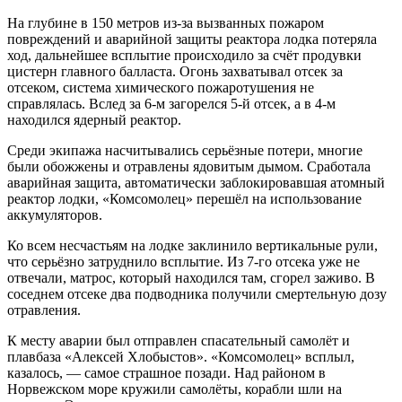
На глубине в 150 метров из-за вызванных пожаром
повреждений и аварийной защиты реактора лодка потеряла
ход, дальнейшее всплытие происходило за счёт продувки
цистерн главного балласта. Огонь захватывал отсек за
отсеком, система химического пожаротушения не
справлялась. Вслед за 6-м загорелся 5-й отсек, а в 4-м
находился ядерный реактор.
Среди экипажа насчитывались серьёзные потери, многие
были обожжены и отравлены ядовитым дымом. Сработала
аварийная защита, автоматически заблокировавшая атомный
реактор лодки, «Комсомолец» перешёл на использование
аккумуляторов.
Ко всем несчастьям на лодке заклинило вертикальные рули,
что серьёзно затруднило всплытие. Из 7-го отсека уже не
отвечали, матрос, который находился там, сгорел заживо. В
соседнем отсеке два подводника получили смертельную дозу
отравления.
К месту аварии был отправлен спасательный самолёт и
плавбаза «Алексей Хлобыстов». «Комсомолец» всплыл,
казалось, — самое страшное позади. Над районом в
Норвежском море кружили самолёты, корабли шли на