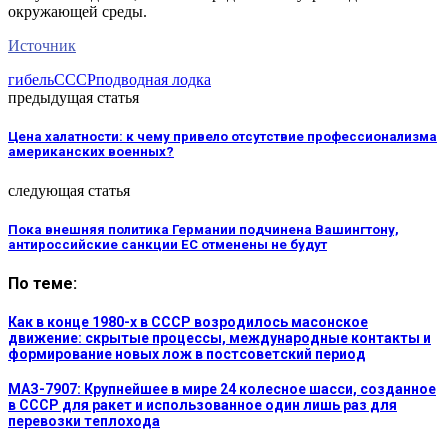
окружающей среды.
Источник
гибель
СССР
подводная лодка
предыдущая статья
Цена халатности: к чему привело отсутствие профессионализма
американских военных?
следующая статья
Пока внешняя политика Германии подчинена Вашингтону,
антироссийские санкции ЕС отменены не будут
По теме:
Как в конце 1980-х в СССР возродилось масонское
движение: скрытые процессы, международные контакты и
формирование новых лож в постсоветский период
МАЗ-7907: Крупнейшее в мире 24 колесное шасси, созданное
в СССР для ракет и использованное один лишь раз для
перевозки теплохода