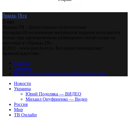
Правда-ТВ.ru
О нас
Правда-ТВ - Дискуссионно политическая
площадка.Использование материалов издания допускается
только при одновременном размещении гиперссылки на
оригинал в «Правда-ТВ»
@2023 - www.pravda-tv.ru. Все права принадлежат
правообладателям.
Главная
Авторам
Владельцам авторских прав. Ответственности.
Новости
Украина
Юрий Подоляка — ВИДЕО
Михаил Онуфриенко — Видео
Россия
Мир
ТВ Онлайн