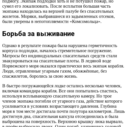
подмогу. Экипаж подлодки хоть и не потушил пожар, но
сумел его локализовать. После всплытия большая часть
экипажа находилась на верхней палубе без спасательных
жилетов. Моряки, выбравшиеся из задымленных отсеков,
были уверены в непотопляемости «Комсомольца».
Борьба за выживание
Однако в результате пожара была нарушена герметичность
корпуса подлодки, началось стремительное погружение.
Матросы без индивидуальных спасательных средств стали
эвакуироваться на спасательные плоты. В ледяной воде
Норвежского моря оказался практически весь экипаж корабля.
Люди, отравленные угарным газом, обожжённые, без
спасжилетов, боролись за свою жизнь.
В быстро погружающейся лодке остались несколько человек,
включая командира корабля. Все они попытались спастись,
используя всплывающую спасательную камеру. Но трое
членов экипажа погибли от угарного газа, действие которого
усиливается в условиях возрастающего давления. Глубина
моря в том месте достигала почти полутора километров. Лишь
достигнув дна, спасательная капсула отсоединилась и была
выброшена на поверхность. Верхнюю крышку люка вырвало,
в проём выбросило двоих. Один погиб, ударившись головой,