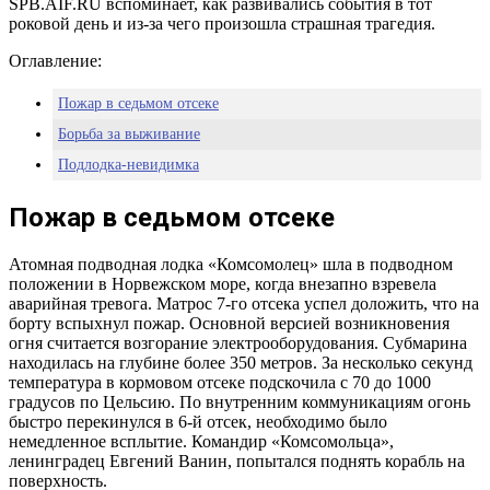
SPB.AIF.RU вспоминает, как развивались события в тот
роковой день и из-за чего произошла страшная трагедия.
Оглавление:
Пожар в седьмом отсеке
Борьба за выживание
Подлодка-невидимка
Пожар в седьмом отсеке
Атомная подводная лодка «Комсомолец» шла в подводном
положении в Норвежском море, когда внезапно взревела
аварийная тревога. Матрос 7-го отсека успел доложить, что на
борту вспыхнул пожар. Основной версией возникновения
огня считается возгорание электрооборудования. Субмарина
находилась на глубине более 350 метров. За несколько секунд
температура в кормовом отсеке подскочила с 70 до 1000
градусов по Цельсию. По внутренним коммуникациям огонь
быстро перекинулся в 6-й отсек, необходимо было
немедленное всплытие. Командир «Комсомольца»,
ленинградец Евгений Ванин, попытался поднять корабль на
поверхность.