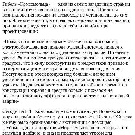
Гибель «Комсомольца» — одна из самых загадочных страниц
в истории отечественного подводного флота. Причины
возникновения пожара на атомоходе не установлены до сих
пор. Члены комиссии, которая расследовала причины аварии,
пришли к выводу, что лодку погубили ошибки при
проектировании:
«Пожар, возникший в седьмом отсеке из-за возгорания
электрооборудования привода рулевой системы, привёл к
воспламенению горючих отделочных материалов. В течение
двух-трёх минут температура в отсеке достигла почти тысячи
градусов, что в силу конструктивных недостатков привело к
разгерметизации магистрали воздуха высокого давления.
Поступление в отсек воздуха под большим давлением
увеличило интенсивность пожара, ликвидировать который не
удалось. Недостаточная температурная стойкость элементов
конструкции корабля и средств борьбы с пожаром не
позволила экипажу эффективно противостоять нарастающей
аварии».
Сегодня АПЛ «Комсомолец» покоится на дне Норвежского
моря на глубине более полутора километров. В конце XX века
к нему было организовано 7 экспедиций с помощью
глубоководных аппаратов «Мир». Установлено, что реактор
заглушен надёжно, и она не представляет угрозы для