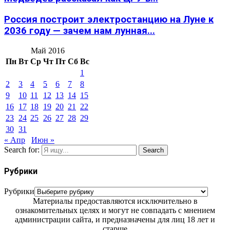
Россия построит электростанцию на Луне к
2036 году — зачем нам лунная...
Май 2016
Пн
Вт
Ср
Чт
Пт
Сб
Вс
1
2
3
4
5
6
7
8
9
10
11
12
13
14
15
16
17
18
19
20
21
22
23
24
25
26
27
28
29
30
31
« Апр
Июн »
Search for:
Search
Рубрики
Рубрики
Материалы предоставляются исключительно в
ознакомительных целях и могут не совпадать с мнением
администрации сайта, и предназначены для лиц 18 лет и
старше