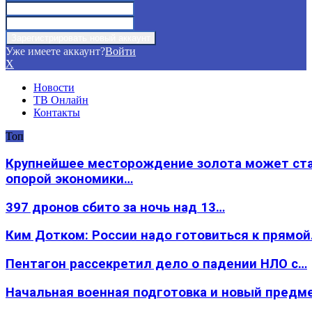
Уже имеете аккаунт?
Войти
X
Новости
ТВ Онлайн
Контакты
Топ
Крупнейшее месторождение золота может ст
опорой экономики…
397 дронов сбито за ночь над 13…
Ким Дотком: России надо готовиться к прямо
Пентагон рассекретил дело о падении НЛО с…
Начальная военная подготовка и новый предм