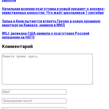
Европой
Начальная военная подготовка и новый предмет о духовно-
нравственных ценностях: Что ждёт школьников 1 сентября
Запад и Киев пытаются втянуть Грузию в новую кровавую
авантюру на Кавказе, заявили в МИД
WSJ: разведка США заявила о подготовке Россией
нападения на НАТО
Комментарий