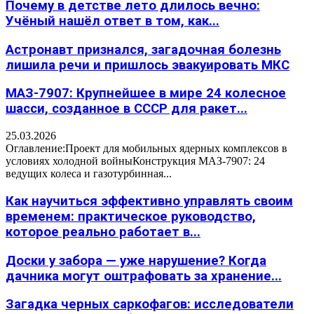
Почему в детстве лето длилось вечно:
Учёный нашёл ответ в том, как...
Астронавт признался, загадочная болезнь
лишила речи и пришлось эвакуировать МКС
МАЗ-7907: Крупнейшее в мире 24 колесное
шасси, созданное в СССР для ракет...
25.03.2026
Оглавление:Проект для мобильных ядерных комплексов в
условиях холодной войныКонструкция МАЗ-7907: 24
ведущих колеса и газотурбинная...
Как научиться эффективно управлять своим
временем: практическое руководство,
которое реально работает в...
Доски у забора — уже нарушение? Когда
дачника могут оштрафовать за хранение...
Загадка черных саркофагов: исследователи