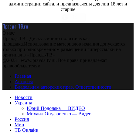
администрации сайта, и предназначены для лиц 18 лет и
старше
Правда-ТВ.ru
О нас
Правда-ТВ - Дискуссионно политическая
площадка.Использование материалов издания допускается
только при одновременном размещении гиперссылки на
оригинал в «Правда-ТВ»
@2023 - www.pravda-tv.ru. Все права принадлежат
правообладателям.
Главная
Авторам
Владельцам авторских прав. Ответственности.
Новости
Украина
Юрий Подоляка — ВИДЕО
Михаил Онуфриенко — Видео
Россия
Мир
ТВ Онлайн