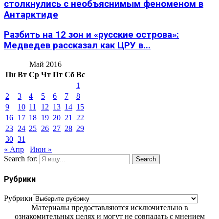
столкнулись с необъяснимым феноменом в
Антарктиде
Разбить на 12 зон и «русские острова»:
Медведев рассказал как ЦРУ в...
Май 2016
Пн
Вт
Ср
Чт
Пт
Сб
Вс
1
2
3
4
5
6
7
8
9
10
11
12
13
14
15
16
17
18
19
20
21
22
23
24
25
26
27
28
29
30
31
« Апр
Июн »
Search for:
Search
Рубрики
Рубрики
Материалы предоставляются исключительно в
ознакомительных целях и могут не совпадать с мнением