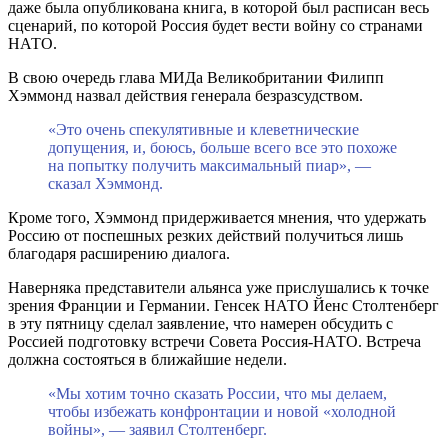
даже была опубликована книга, в которой был расписан весь
сценарий, по которой Россия будет вести войну со странами
НАТО.
В свою очередь глава МИДа Великобритании Филипп
Хэммонд назвал действия генерала безразсудством.
«Это очень спекулятивные и клеветнические
допущения, и, боюсь, больше всего все это похоже
на попытку получить максимальный пиар», —
сказал Хэммонд.
Кроме того, Хэммонд придерживается мнения, что удержать
Россию от поспешных резких действий получиться лишь
благодаря расширению диалога.
Наверняка представители альянса уже прислушались к точке
зрения Франции и Германии. Генсек НАТО Йенс Столтенберг
в эту пятницу сделал заявление, что намерен обсудить с
Россией подготовку встречи Совета Россия-НАТО. Встреча
должна состояться в ближайшие недели.
«Мы хотим точно сказать России, что мы делаем,
чтобы избежать конфронтации и новой «холодной
войны», — заявил Столтенберг.