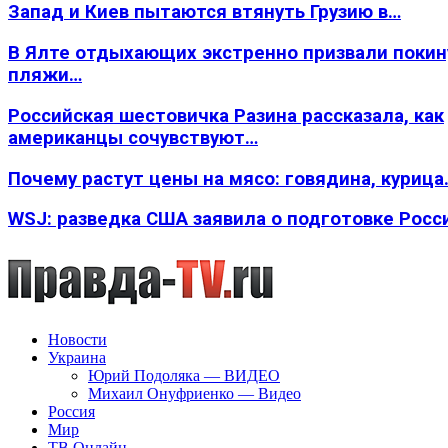
Запад и Киев пытаются втянуть Грузию в…
В Ялте отдыхающих экстренно призвали покин
пляжи…
Российская шестовичка Разина рассказала, как
американцы сочувствуют…
Почему растут цены на мясо: говядина, курица
WSJ: разведка США заявила о подготовке Росс
Новости
Украина
Юрий Подоляка — ВИДЕО
Михаил Онуфриенко — Видео
Россия
Мир
ТВ Онлайн