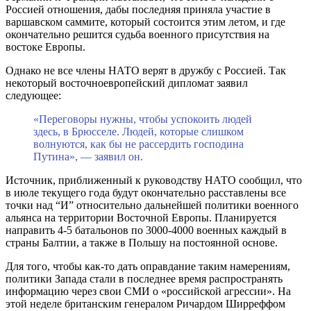
Россией отношения, дабы последняя приняла участие в
варшавском саммите, который состоится этим летом, и где
окончательно решится судьба военного присутствия на
востоке Европы.
Однако не все члены НАТО верят в дружбу с Россией. Так
некоторый восточноевропейский дипломат заявил
следующее:
«Переговоры нужны, чтобы успокоить людей
здесь, в Брюсселе. Людей, которые слишком
волнуются, как бы не рассердить господина
Путина», — заявил он.
Источник, приближенный к руководству НАТО сообщил, что
в июле текущего года будут окончательно расставлены все
точки над “И” относительно дальнейшей политики военного
альянса на территории Восточной Европы. Планируется
направить 4-5 батальонов по 3000-4000 военных каждый в
страны Балтии, а также в Польшу на постоянной основе.
Для того, чтобы как-то дать оправдание таким намерениям,
политики Запада стали в последнее время распространять
информацию через свои СМИ о «российской агрессии». На
этой неделе британским генералом Ричардом Ширреффом