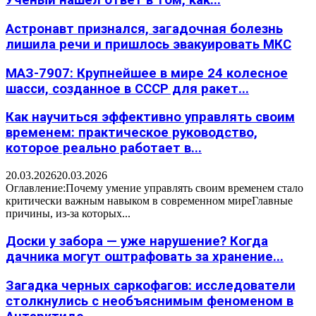
Учёный нашёл ответ в том, как...
Астронавт признался, загадочная болезнь
лишила речи и пришлось эвакуировать МКС
МАЗ-7907: Крупнейшее в мире 24 колесное
шасси, созданное в СССР для ракет...
Как научиться эффективно управлять своим
временем: практическое руководство,
которое реально работает в...
20.03.2026
20.03.2026
Оглавление:Почему умение управлять своим временем стало
критически важным навыком в современном миреГлавные
причины, из-за которых...
Доски у забора — уже нарушение? Когда
дачника могут оштрафовать за хранение...
Загадка черных саркофагов: исследователи
столкнулись с необъяснимым феноменом в