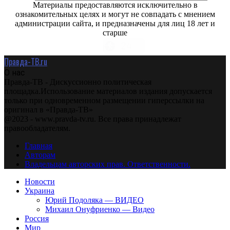
Материалы предоставляются исключительно в
ознакомительных целях и могут не совпадать с мнением
администрации сайта, и предназначены для лиц 18 лет и
старше
Правда-ТВ.ru
О нас
Правда-ТВ - Дискуссионно политическая
площадка.Использование материалов издания допускается
только при одновременном размещении гиперссылки на
оригинал в «Правда-ТВ»
@2023 - www.pravda-tv.ru. Все права принадлежат
правообладателям.
Главная
Авторам
Владельцам авторских прав. Ответственности.
Новости
Украина
Юрий Подоляка — ВИДЕО
Михаил Онуфриенко — Видео
Россия
Мир