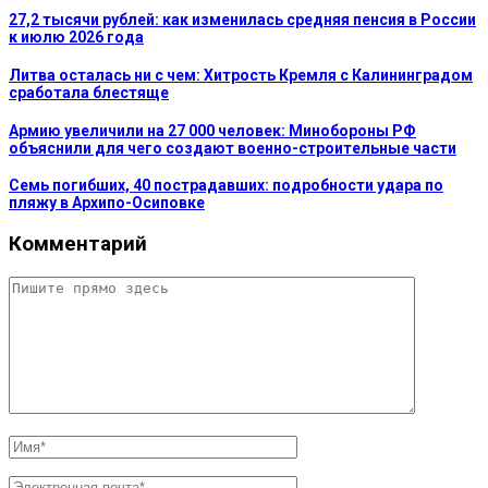
27,2 тысячи рублей: как изменилась средняя пенсия в России
к июлю 2026 года
Литва осталась ни с чем: Хитрость Кремля с Калининградом
сработала блестяще
Армию увеличили на 27 000 человек: Минобороны РФ
объяснили для чего создают военно-строительные части
Семь погибших, 40 пострадавших: подробности удара по
пляжу в Архипо-Осиповке
Комментарий