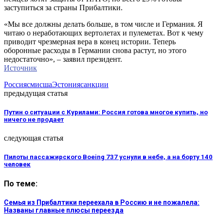
заступиться за страны Прибалтики.
«Мы все должны делать больше, в том числе и Германия. Я
читаю о неработающих вертолетах и пулеметах. Вот к чему
приводит чрезмерная вера в конец истории. Теперь
оборонные расходы в Германии снова растут, но этого
недостаточно», – заявил президент.
Источник
Россия
сми
сша
Эстония
санкции
предыдущая статья
Путин о ситуации с Курилами: Россия готова многое купить, но
ничего не продает
следующая статья
Пилоты пассажирского Boeing 737 уснули в небе, а на борту 140
человек
По теме:
Семья из Прибалтики переехала в Россию и не пожалела:
Названы главные плюсы переезда