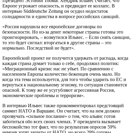
Президент Эстонии Тоомас Хендрик Ильвес считает, что
Европе угрожает опасность, и предвидит ее коллапс. В
интервью Süddeutsche Zeitung он осудил недостаток
солидарности и единства в вопросе российских санкций.
«Россия нарушила все европейские договоры по
безопасности. Но из-за денег некоторые страны готовы это
проигнорировать, – возмутился Ильвес. – Если снять санкции,
то это будет сигнал: вторгаться в другие страны – это
нормально. Последствий не будет».
Европейский проект не получится удержать от распада, когда
каждая страна думает только о себе, продолжил политик:
«Миграционный кризис нас не убьет. По сравнению с
населением Европы количество беженцев очень мало. Но
когда эта тема используется, для того чтобы ударить по ЕС и
вернуться к национальному эгоизму, то ситуация становится
опасной. К тому же ее усугубляют агрессивная Россия,
экономические проблемы и терроризм».
В интервью Ильвес также прокомментировал предстоящий
саммит НАТО в Варшаве. Он считает, что на нем должно
прозвучать «сильное послание» о том, что альянс готов
заботиться обо всех своих членах. У президента вызывает
беспокойство тот факт, что по результатам опросов 59%
немцев хотят защиты от НАТО, но всего 29% готовы