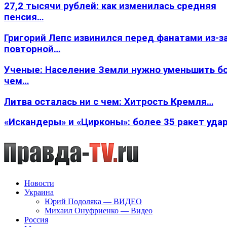
27,2 тысячи рублей: как изменилась средняя
пенсия…
Григорий Лепс извинился перед фанатами из-з
повторной…
Ученые: Население Земли нужно уменьшить б
чем…
Литва осталась ни с чем: Хитрость Кремля…
«Искандеры» и «Цирконы»: более 35 ракет уда
Новости
Украина
Юрий Подоляка — ВИДЕО
Михаил Онуфриенко — Видео
Россия