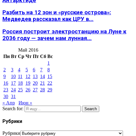
Антарктиде
Разбить на 12 зон и «русские острова»:
Медведев рассказал как ЦРУ в...
Россия построит электростанцию на Луне к
2036 году — зачем нам лунная...
Май 2016
Пн
Вт
Ср
Чт
Пт
Сб
Вс
1
2
3
4
5
6
7
8
9
10
11
12
13
14
15
16
17
18
19
20
21
22
23
24
25
26
27
28
29
30
31
« Апр
Июн »
Search for:
Search
Рубрики
Рубрики