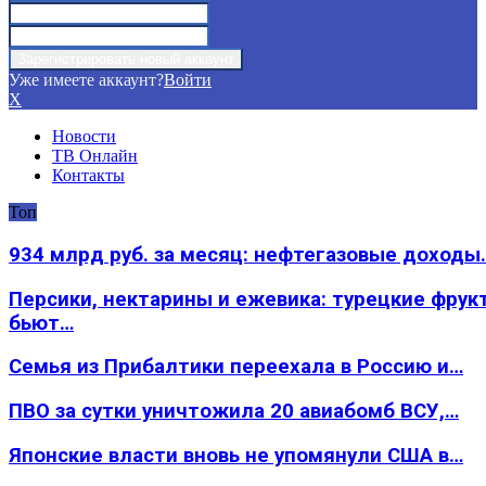
Уже имеете аккаунт?
Войти
X
Новости
ТВ Онлайн
Контакты
Топ
934 млрд руб. за месяц: нефтегазовые доходы
Персики, нектарины и ежевика: турецкие фрук
бьют…
Семья из Прибалтики переехала в Россию и…
ПВО за сутки уничтожила 20 авиабомб ВСУ,…
Японские власти вновь не упомянули США в…