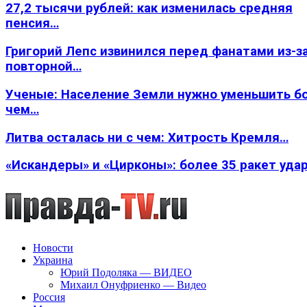
27,2 тысячи рублей: как изменилась средняя
пенсия…
Григорий Лепс извинился перед фанатами из-з
повторной…
Ученые: Население Земли нужно уменьшить б
чем…
Литва осталась ни с чем: Хитрость Кремля…
«Искандеры» и «Цирконы»: более 35 ракет уда
Новости
Украина
Юрий Подоляка — ВИДЕО
Михаил Онуфриенко — Видео
Россия