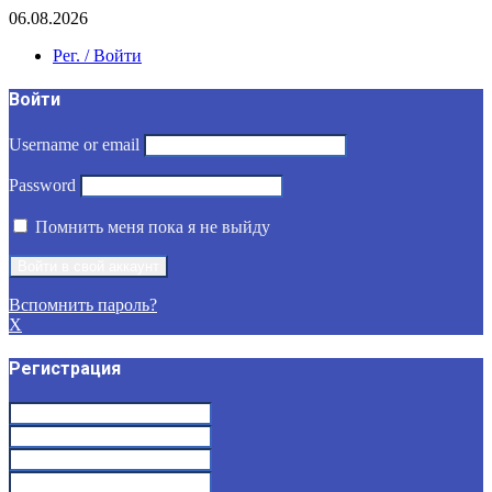
06.08.2026
Рег. / Войти
Войти
Username or email
Password
Помнить меня пока я не выйду
Вспомнить пароль?
X
Регистрация