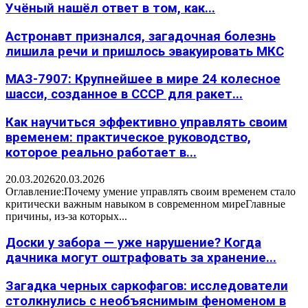
Учёный нашёл ответ в том, как...
Астронавт признался, загадочная болезнь
лишила речи и пришлось эвакуировать МКС
МАЗ-7907: Крупнейшее в мире 24 колесное
шасси, созданное в СССР для ракет...
Как научиться эффективно управлять своим
временем: практическое руководство,
которое реально работает в...
20.03.2026
20.03.2026
Оглавление:Почему умение управлять своим временем стало
критически важным навыком в современном миреГлавные
причины, из-за которых...
Доски у забора — уже нарушение? Когда
дачника могут оштрафовать за хранение...
Загадка черных саркофагов: исследователи
столкнулись с необъяснимым феноменом в