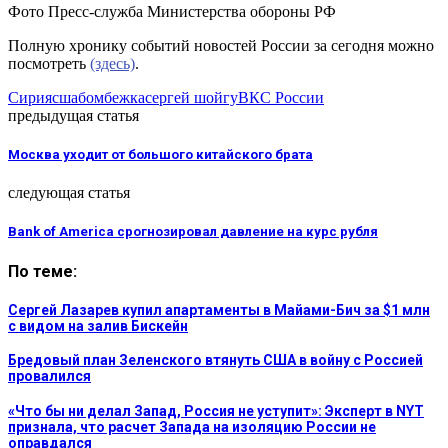
Фото Пресс-служба Министерства обороны РФ
Полную хронику событий новостей России за сегодня можно
посмотреть
(здесь)
.
Сирия
сша
бомбежка
сергей шойгу
ВКС России
предыдущая статья
Москва уходит от большого китайского брата
следующая статья
Bank of America срогнозировал давление на курс рубля
По теме:
Сергей Лазарев купил апартаменты в Майами-Бич за $1 млн
с видом на залив Бискейн
Бредовый план Зеленского втянуть США в войну с Россией
провалился
«Что бы ни делал Запад, Россия не уступит»: Эксперт в NYT
признала, что расчет Запада на изоляцию России не
оправдался