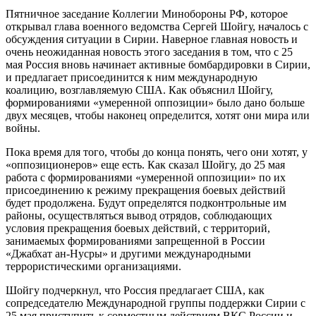
Пятничное заседание Коллегии Минобороны РФ, которое
открывал глава военного ведомства Сергей Шойгу, началось с
обсуждения ситуации в Сирии. Наверное главная новость и
очень неожиданная новость этого заседания в том, что с 25
мая Россия вновь начинает активные бомбардировки в Сирии,
и предлагает присоединится к ним международную
коалицию, возглавляемую США. Как объяснил Шойгу,
формированиями «умеренной оппозиции» было дано больше
двух месяцев, чтобы наконец определится, хотят они мира или
войны.
Пока время для того, чтобы до конца понять, чего они хотят, у
«оппозиционеров» еще есть. Как сказал Шойгу, до 25 мая
работа с формированиями «умеренной оппозиции» по их
присоединению к режиму прекращения боевых действий
будет продолжена. Будут определятся подконтрольные им
районы, осуществляться вывод отрядов, соблюдающих
условия прекращения боевых действий, с территорий,
занимаемых формированиями запрещенной в России
«Джабхат ан-Нусры» и другими международными
террористическими организациями.
Шойгу подчеркнул, что Россия предлагает США, как
сопредседателю Международной группы поддержки Сирии с
25 мая приступить к совместным действиям ВКС России и