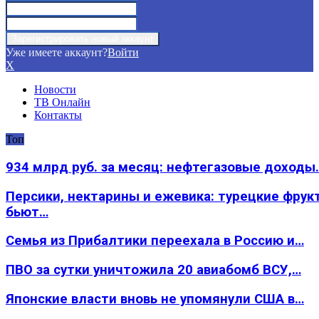
Уже имеете аккаунт?
Войти
X
Новости
ТВ Онлайн
Контакты
Топ
934 млрд руб. за месяц: нефтегазовые доходы
Персики, нектарины и ежевика: турецкие фрук
бьют…
Семья из Прибалтики переехала в Россию и…
ПВО за сутки уничтожила 20 авиабомб ВСУ,…
Японские власти вновь не упомянули США в…