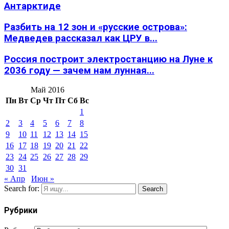
Антарктиде
Разбить на 12 зон и «русские острова»:
Медведев рассказал как ЦРУ в...
Россия построит электростанцию на Луне к
2036 году — зачем нам лунная...
Май 2016
Пн
Вт
Ср
Чт
Пт
Сб
Вс
1
2
3
4
5
6
7
8
9
10
11
12
13
14
15
16
17
18
19
20
21
22
23
24
25
26
27
28
29
30
31
« Апр
Июн »
Search for:
Search
Рубрики