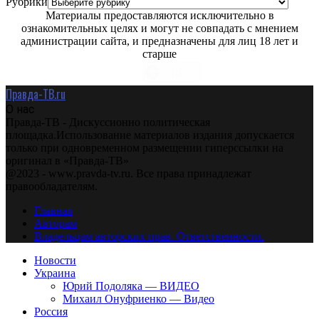
Рубрики
Материалы предоставляются исключительно в
ознакомительных целях и могут не совпадать с мнением
администрации сайта, и предназначены для лиц 18 лет и
старше
Правда-ТВ.ru
О нас
Правда-ТВ - Дискуссионно политическая
площадка.Использование материалов издания допускается
только при одновременном размещении гиперссылки на
оригинал в «Правда-ТВ»
@2023 - www.pravda-tv.ru. Все права принадлежат
правообладателям.
Главная
Авторам
Владельцам авторских прав. Ответственности.
Новости
Украина
Юрий Подоляка — ВИДЕО
Михаил Онуфриенко — Видео
Россия