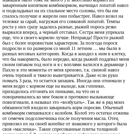
заваренным кипятком комбикормом, вычищал лопатой навоз
и подкладывал на их спальное место соломы, что бы им
спалось получше и жирели они побыстрее. Навоз возил на
тележке за сарай, нагружая его совковой лопатой. Темпы
роста у них сразу задались разные, рыжий порось резко
вырвался вперед, а черный отставал. Сестра меня упрекала
еще, что я своего кормлю лучше. Неправда! Просто рыжий
был с более норовистым характером. За полгода порося
подросли и по размером со мной 11 летним … мы были в
разных весовых категориях. Когда я заходил к ним в клетку,
что бы накормить, было нередко, когда рыжий поддевал меня
своим пятаком под ноги и я с воплями валился в дерьмище )
Пахло в эти моменты от меня хреново, т.к. свиной навоз
очень терпкий и тяжело выветривается. Даже если руки
помыть 3 раза, то остается запашек. Иногда они отнимали у
меня ведро с кормом еще на выходе, как гопники,
приходилось отгонять их пинками, на что он и
поворачивались ко мне боком и протяжно вызывающе
повизгивали, я называл это «возбухать». Так же в ряд моих
обязанностей входило заваривать корм поросям. Обычный
комбикорм смешивался с колобом. Колоб это остатки отжима
от семечек подсолнечника после получения масла. Отец
привозил их на своей копейке от знакомого у которого была
своя «масленка». Такие спресованные плиты толщиной