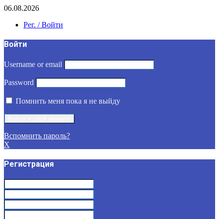
06.08.2026
Рег. / Войти
Войти
Username or email
Password
Помнить меня пока я не выйду
Вспомнить пароль?
X
Регистрация