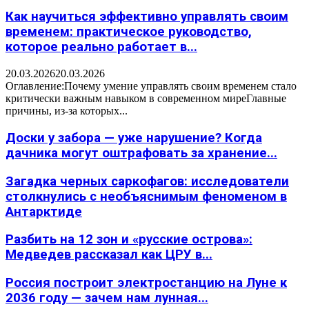
Как научиться эффективно управлять своим
временем: практическое руководство,
которое реально работает в...
20.03.2026
20.03.2026
Оглавление:Почему умение управлять своим временем стало
критически важным навыком в современном миреГлавные
причины, из-за которых...
Доски у забора — уже нарушение? Когда
дачника могут оштрафовать за хранение...
Загадка черных саркофагов: исследователи
столкнулись с необъяснимым феноменом в
Антарктиде
Разбить на 12 зон и «русские острова»:
Медведев рассказал как ЦРУ в...
Россия построит электростанцию на Луне к
2036 году — зачем нам лунная...