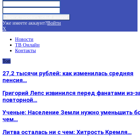
Уже имеете аккаунт?
Войти
X
Новости
ТВ Онлайн
Контакты
Топ
27,2 тысячи рублей: как изменилась средняя
пенсия…
Григорий Лепс извинился перед фанатами из-з
повторной…
Ученые: Население Земли нужно уменьшить б
чем…
Литва осталась ни с чем: Хитрость Кремля…