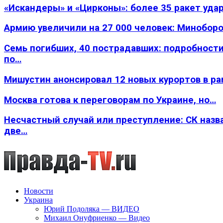
«Искандеры» и «Цирконы»: более 35 ракет уда
Армию увеличили на 27 000 человек: Минобор
Семь погибших, 40 пострадавших: подробности
по…
Мишустин анонсировал 12 новых курортов в р
Москва готова к переговорам по Украине, но…
Несчастный случай или преступление: СК назв
две…
Новости
Украина
Юрий Подоляка — ВИДЕО
Михаил Онуфриенко — Видео