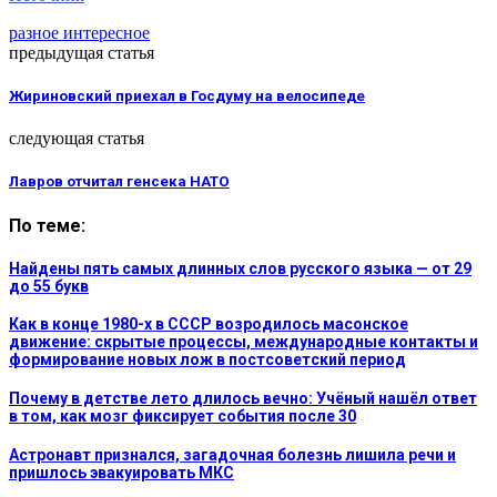
разное интересное
предыдущая статья
Жириновский приехал в Госдуму на велосипеде
следующая статья
Лавров отчитал генсека НАТО
По теме:
Найдены пять самых длинных слов русского языка — от 29
до 55 букв
Как в конце 1980-х в СССР возродилось масонское
движение: скрытые процессы, международные контакты и
формирование новых лож в постсоветский период
Почему в детстве лето длилось вечно: Учёный нашёл ответ
в том, как мозг фиксирует события после 30
Астронавт признался, загадочная болезнь лишила речи и
пришлось эвакуировать МКС