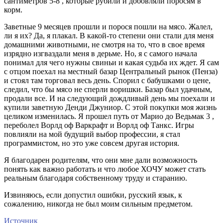
сантиметров 5-8 , которые рубили и добовляли поросям в
корм.
Заветные 9 месяцев прошли и порося пошли на мясо. Жалел,
ли я их? Да, я плакал. В какой-то степени они стали для меня
домашними животными, не смотря на то, что в свое время
изрядно изгваздали меня в дерьме. Но, я с самого начала
понимал для чего нужны свиньи и какая судьба их ждет. Я сам
с отцом поехал на местный базар Центральный рынок (Пенза)
и стоял там торговал весь день. Спорил с бабушками о цене,
следил, что бы мясо не сперли воришки. Базар был удачным,
продали все. И на следующий дождливый день мы поехали и
купили заветную Денди Джуниор. С этой покупки моя жизнь
целиком изменилась. Я прошел путь от Марио до Ведьмак 3 ,
переболел Ворлд оф Варкрафт и Ворлд оф Танкс. Игры
повлияли на мой будущий выбор профессии, я стал
программистом, но это уже совсем другая история.
Я благодарен родителям, что они мне дали возможность
понять как важно работать и что любое ХОЧУ может стать
реальным благодаря собственному труду и старанию.
Извиняюсь, если допустил ошибки, русский язык, к
сожалению, никогда не был моим сильным предметом.
Источник