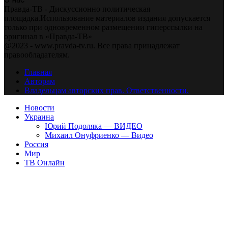
Правда-ТВ - Дискуссионно политическая
площадка.Использование материалов издания допускается
только при одновременном размещении гиперссылки на
оригинал в «Правда-ТВ»
@2023 - www.pravda-tv.ru. Все права принадлежат
правообладателям.
Главная
Авторам
Владельцам авторских прав. Ответственности.
Новости
Украина
Юрий Подоляка — ВИДЕО
Михаил Онуфриенко — Видео
Россия
Мир
ТВ Онлайн