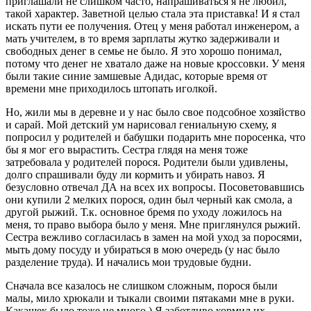
приглашали не слишком часто, напрашиваться я не любил,
такой характер. Заветной целью стала эта приставка! И я стал
искать пути ее получения. Отец у меня работал инженером, а
мать учителем, в то время зарплаты жутко задерживали и
свободных денег в семье не было. Я это хорошо понимал,
потому что денег не хватало даже на новые кроссовки. У меня
были такие синие замшевые Адидас, которые время от
времени мне приходилось штопать иголкой.
Но, жили мы в деревне и у нас было свое подсобное хозяйство
и сарай. Мой детский ум нарисовал гениальную схему, я
попросил у родителей и бабушки подарить мне поросенка, что
бы я мог его вырастить. Сестра глядя на меня тоже
затребовала у родителей порося. Родители были удивлены,
долго спрашивали буду ли кормить и убирать навоз. Я
безусловно отвечал ДА на всех их вопросы. Посоветовавшись
они купили 2 мелких порося, один был черный как смола, а
другой рыжий. Т.к. основное бремя по уходу ложилось на
меня, то право выбора было у меня. Мне приглянулся рыжий.
Сестра вежливо согласилась в замен на мой уход за поросями,
мыть дому посуду и убираться в мою очередь (у нас было
разделение труда). И начались мои трудовые будни.
Сначала все казалось не слишком сложным, порося были
малы, мило хрюкали и тыкали своими пятаками мне в руки.
Какашек было тоже не много ) Я заботливо кормил их