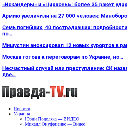
«Искандеры» и «Цирконы»: более 35 ракет уда
Армию увеличили на 27 000 человек: Минобор
Семь погибших, 40 пострадавших: подробности
по…
Мишустин анонсировал 12 новых курортов в р
Москва готова к переговорам по Украине, но…
Несчастный случай или преступление: СК назв
две…
Новости
Украина
Юрий Подоляка — ВИДЕО
Михаил Онуфриенко — Видео