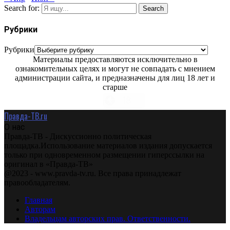
Search for:
Search
Рубрики
Рубрики
Материалы предоставляются исключительно в
ознакомительных целях и могут не совпадать с мнением
администрации сайта, и предназначены для лиц 18 лет и
старше
Правда-ТВ.ru
О нас
Правда-ТВ - Дискуссионно политическая
площадка.Использование материалов издания допускается
только при одновременном размещении гиперссылки на
оригинал в «Правда-ТВ»
@2023 - www.pravda-tv.ru. Все права принадлежат
правообладателям.
Главная
Авторам
Владельцам авторских прав. Ответственности.