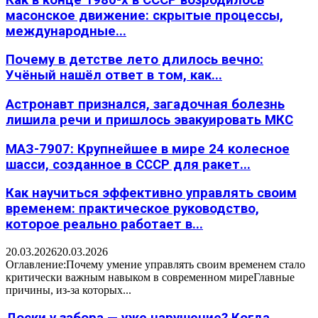
масонское движение: скрытые процессы,
международные...
Почему в детстве лето длилось вечно:
Учёный нашёл ответ в том, как...
Астронавт признался, загадочная болезнь
лишила речи и пришлось эвакуировать МКС
МАЗ-7907: Крупнейшее в мире 24 колесное
шасси, созданное в СССР для ракет...
Как научиться эффективно управлять своим
временем: практическое руководство,
которое реально работает в...
20.03.2026
20.03.2026
Оглавление:Почему умение управлять своим временем стало
критически важным навыком в современном миреГлавные
причины, из-за которых...
Доски у забора — уже нарушение? Когда