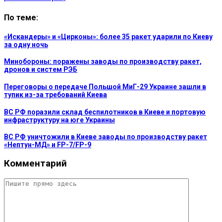
По теме:
«Искандеры» и «Цирконы»: более 35 ракет ударили по Киеву
за одну ночь
Минобороны: поражены заводы по производству ракет,
дронов и систем РЭБ
Переговоры о передаче Польшой МиГ-29 Украине зашли в
тупик из-за требований Киева
ВС РФ поразили склад беспилотников в Киеве и портовую
инфраструктуру на юге Украины
ВС РФ уничтожили в Киеве заводы по производству ракет
«Нептун-МД» и FP-7/FP-9
Комментарий