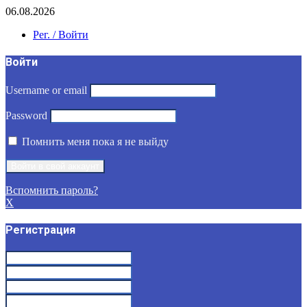
06.08.2026
Рег. / Войти
Войти
Username or email
Password
Помнить меня пока я не выйду
Вспомнить пароль?
X
Регистрация