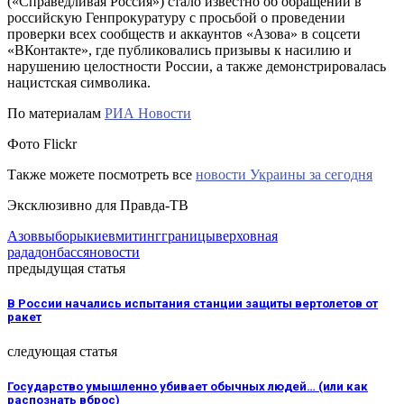
(«Справедливая Россия») стало известно об обращении в
российскую Генпрокуратуру с просьбой о проведении
проверки всех сообществ и аккаунтов «Азова» в соцсети
«ВКонтакте», где публиковались призывы к насилию и
нарушению целостности России, а также демонстрировалась
нацистская символика.
По материалам
РИА Новости
Фото Flickr
Также можете посмотреть все
новости Украины за сегодня
Эксклюзивно для Правда-ТВ
Азов
выборы
киев
митинг
границы
верховная
рада
донбасс
яновости
предыдущая статья
В России начались испытания станции защиты вертолетов от
ракет
следующая статья
Государство умышленно убивает обычных людей… (или как
распознать вброс)