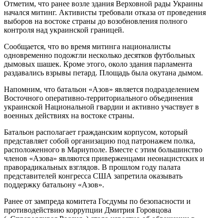
Отметим, что ранее возле здания Верховной рады Украины
начался митинг. Активисты требовали отказа от проведения
выборов на востоке страны до возобновления полного
контроля над украинской границей.
Сообщается, что во время митинга националисты
одновременно подожгли несколько десятков футбольных
дымовых шашек. Кроме этого, около здания парламента
раздавались взрывы петард. Площадь была окутана дымом.
Напомним, что батальон «Азов» является подразделением
Восточного оперативно-территориального объединения
украинской Национальной гвардии и активно участвует в
военных действиях на востоке страны.
Батальон располагает гражданским корпусом, который
представляет собой организацию под патронажем полка,
расположенного в Мариуполе. Вместе с этим большинство
членов «Азова» являются приверженцами неонацистских и
праворадикальных взглядов. В прошлом году палата
представителей конгресса США запретила оказывать
поддержку батальону «Азов».
Ранее от зампреда комитета Госдумы по безопасности и
противодействию коррупции Дмитрия Горовцова