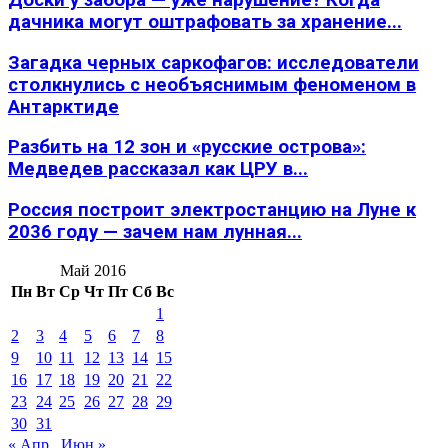
дачника могут оштрафовать за хранение...
Загадка черных саркофагов: исследователи
столкнулись с необъяснимым феноменом в
Антарктиде
Разбить на 12 зон и «русские острова»:
Медведев рассказал как ЦРУ в...
Россия построит электростанцию на Луне к
2036 году — зачем нам лунная...
Май 2016
Пн
Вт
Ср
Чт
Пт
Сб
Вс
1
2
3
4
5
6
7
8
9
10
11
12
13
14
15
16
17
18
19
20
21
22
23
24
25
26
27
28
29
30
31
« Апр
Июн »