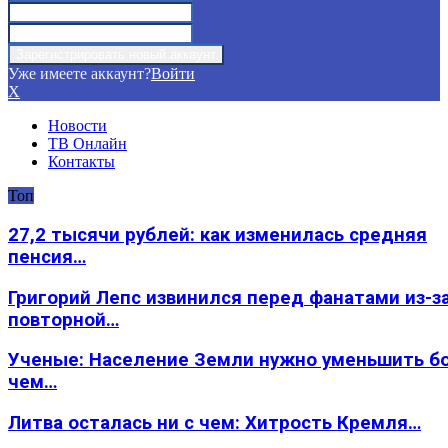
Уже имеете аккаунт?
Войти
X
Новости
ТВ Онлайн
Контакты
Топ
27,2 тысячи рублей: как изменилась средняя
пенсия…
Григорий Лепс извинился перед фанатами из-з
повторной…
Ученые: Население Земли нужно уменьшить б
чем…
Литва осталась ни с чем: Хитрость Кремля…