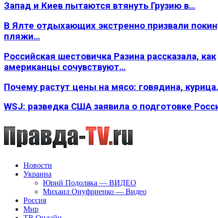
Запад и Киев пытаются втянуть Грузию в…
В Ялте отдыхающих экстренно призвали покин
пляжи…
Российская шестовичка Разина рассказала, как
американцы сочувствуют…
Почему растут цены на мясо: говядина, курица
WSJ: разведка США заявила о подготовке Росс
Новости
Украина
Юрий Подоляка — ВИДЕО
Михаил Онуфриенко — Видео
Россия
Мир
ТВ Онлайн