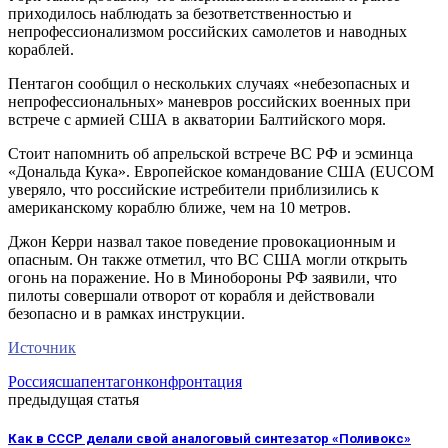
приходилось наблюдать за безответственностью и
непрофессионализмом российских самолетов и наводных
кораблей.
Пентагон сообщил о нескольких случаях «небезопасных и
непрофессиональных» маневров российских военных при
встрече с армией США в акватории Балтийского моря.
Стоит напомнить об апрельской встрече ВС РФ и эсминца
«Дональда Кука». Европейское командование США (EUCOM
уверяло, что российские истребители приблизились к
американскому кораблю ближе, чем на 10 метров.
Джон Керри назвал такое поведение провокационным и
опасным. Он также отметил, что ВС США могли открыть
огонь на поражение. Но в Минобороны РФ заявили, что
пилоты совершали отворот от корабля и действовали
безопасно и в рамках инструкции.
Источник
Россия
сша
пентагон
конфронтация
предыдущая статья
Как в СССР делали свой аналоговый синтезатор «Поливокс»