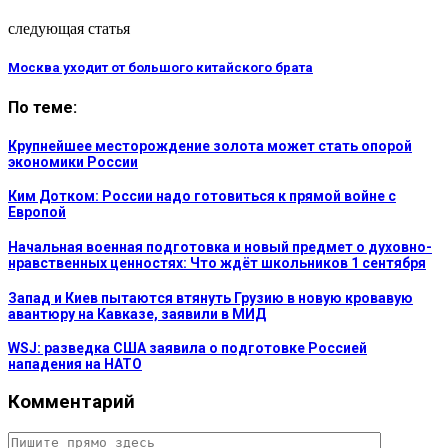
следующая статья
Москва уходит от большого китайского брата
По теме:
Крупнейшее месторождение золота может стать опорой
экономики России
Ким Дотком: России надо готовиться к прямой войне с
Европой
Начальная военная подготовка и новый предмет о духовно-
нравственных ценностях: Что ждёт школьников 1 сентября
Запад и Киев пытаются втянуть Грузию в новую кровавую
авантюру на Кавказе, заявили в МИД
WSJ: разведка США заявила о подготовке Россией
нападения на НАТО
Комментарий