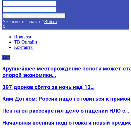
Уже имеете аккаунт?
Войти
X
Новости
ТВ Онлайн
Контакты
Топ
Крупнейшее месторождение золота может ст
опорой экономики…
397 дронов сбито за ночь над 13…
Ким Дотком: России надо готовиться к прямо
Пентагон рассекретил дело о падении НЛО с…
Начальная военная подготовка и новый предм