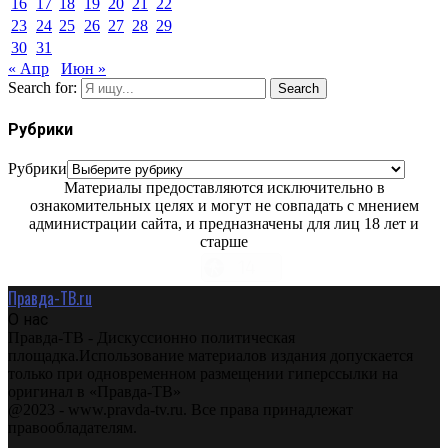
16
17
18
19
20
21
22
23
24
25
26
27
28
29
30
31
« Апр
Июн »
Search for:
Search
Рубрики
Рубрики
Материалы предоставляются исключительно в
ознакомительных целях и могут не совпадать с мнением
администрации сайта, и предназначены для лиц 18 лет и
старше
Правда-ТВ.ru
О нас
Правда-ТВ - Дискуссионно политическая
площадка.Использование материалов издания допускается
только при одновременном размещении гиперссылки на
оригинал в «Правда-ТВ»
@2023 - www.pravda-tv.ru. Все права принадлежат
правообладателям.