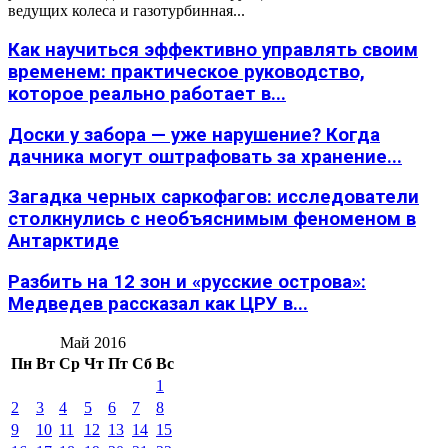
ведущих колеса и газотурбинная...
Как научиться эффективно управлять своим
временем: практическое руководство,
которое реально работает в...
Доски у забора — уже нарушение? Когда
дачника могут оштрафовать за хранение...
Загадка черных саркофагов: исследователи
столкнулись с необъяснимым феноменом в
Антарктиде
Разбить на 12 зон и «русские острова»:
Медведев рассказал как ЦРУ в...
Май 2016
Пн
Вт
Ср
Чт
Пт
Сб
Вс
1
2
3
4
5
6
7
8
9
10
11
12
13
14
15