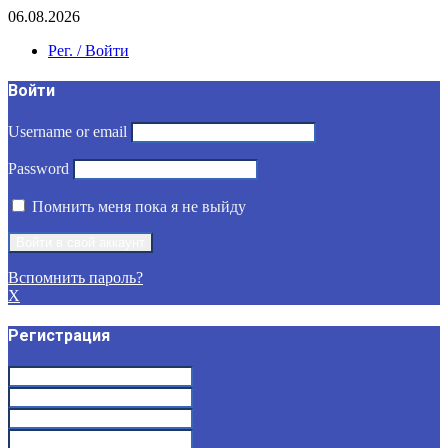
06.08.2026
Рег. / Войти
Войти
Username or email
Password
Помнить меня пока я не выйду
Вспомнить пароль?
X
Регистрация