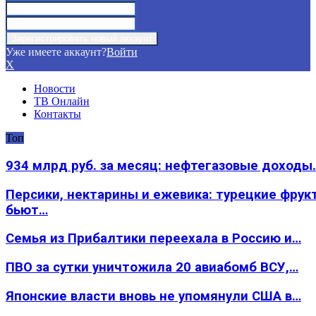
Уже имеете аккаунт?
Войти
X
Новости
ТВ Онлайн
Контакты
Топ
934 млрд руб. за месяц: нефтегазовые доходы
Персики, нектарины и ежевика: турецкие фрук
бьют…
Семья из Прибалтики переехала в Россию и…
ПВО за сутки уничтожила 20 авиабомб ВСУ,…
Японские власти вновь не упомянули США в…