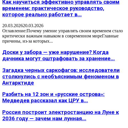
Как научиться эффективно управлять своим
временем: практическое руководство,
которое реально работает в...
20.03.2026
20.03.2026
Оглавление:Почему умение управлять своим временем стало
критически важным навыком в современном миреГлавные
причины, из-за которых...
Доски у забора — уже нарушение? Когда
дачника могут оштрафовать за хранение...
Загадка черных саркофагов: исследователи
столкнулись с необъяснимым феноменом в
Антарктиде
Разбить на 12 зон и «русские острова»:
Медведев рассказал как ЦРУ в...
Россия построит электростанцию на Луне к
2036 году — зачем нам лунная...