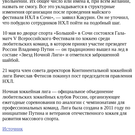
увольнении. Их общее число или имена я, при всем желании,
назвать не смогу. Все это укладывается в структурные
изменения организации после проведения майского
фестиваля НХЛ в Сочи», — заявил Какурин. Он не уточнил,
что побудило сотрудников НХЛ пойти на подобный шаг.
10 мая во дворце спорта «Большой» в Сочи состоялся Гала-
матч V Всероссийского Фестиваля по хоккею среди
любительских команд, в котором принял участие президент
России Владимир Путин — он традиционно вышел на лед в
составе «Звезд Ночной Лиги» и отметился заброшенной
шайбой.
21 марта член совета директоров Континентальной хоккейной
лиги Вячеслав Фетисов покинул пост председателя правления
НХЛ.
Ночная хоккейная лига — официальное объединение
любительских хоккейных клубов России, организующее
ежегодные соревнования по аналогии с чемпионатами для
профессиональных команд. Лига была создана в 2011 году по
инициативе Путина и ветеранов отечественного хоккея для
развития массового спорта.
Источник