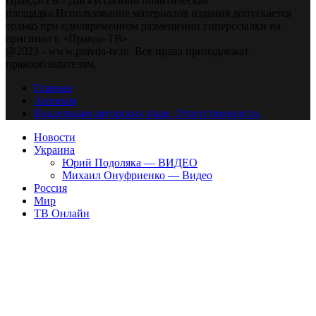
Правда-ТВ - Дискуссионно политическая
площадка.Использование материалов издания допускается
только при одновременном размещении гиперссылки на
оригинал в «Правда-ТВ»
@2023 - www.pravda-tv.ru. Все права принадлежат
правообладателям.
Главная
Авторам
Владельцам авторских прав. Ответственности.
Новости
Украина
Юрий Подоляка — ВИДЕО
Михаил Онуфриенко — Видео
Россия
Мир
ТВ Онлайн