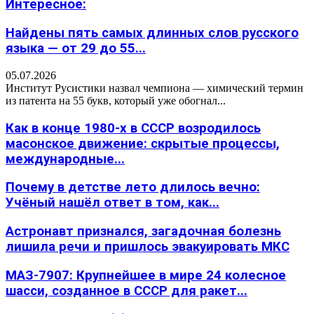
Интересное:
Найдены пять самых длинных слов русского
языка — от 29 до 55...
05.07.2026
Институт Русистики назвал чемпиона — химический термин
из патента на 55 букв, который уже обогнал...
Как в конце 1980-х в СССР возродилось
масонское движение: скрытые процессы,
международные...
Почему в детстве лето длилось вечно:
Учёный нашёл ответ в том, как...
Астронавт признался, загадочная болезнь
лишила речи и пришлось эвакуировать МКС
МАЗ-7907: Крупнейшее в мире 24 колесное
шасси, созданное в СССР для ракет...