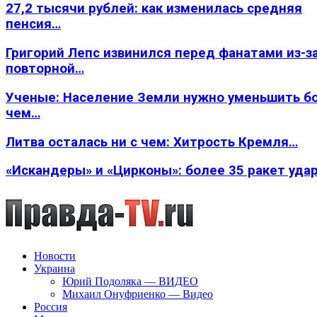
27,2 тысячи рублей: как изменилась средняя
пенсия…
Григорий Лепс извинился перед фанатами из-з
повторной…
Ученые: Население Земли нужно уменьшить б
чем…
Литва осталась ни с чем: Хитрость Кремля…
«Искандеры» и «Цирконы»: более 35 ракет уда
Новости
Украина
Юрий Подоляка — ВИДЕО
Михаил Онуфриенко — Видео
Россия