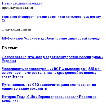
Путин
увольнение
хоккей
предыдущая статья
Германия блокирует негатив союзников по «Северному потоку
2»
следующая статья
МВФ откажет Украине в двойном транше финансовой помощи
По теме:
Лавров заявил, что Запад ведет войну против России руками
Украины
Численность военнослужащих ВС РФ выросла до 1,535 млн
за счет военно-строительных подразделений по новому
указу Путина
Путин заявил, что СВО «закончится рано или поздно», но
единство важно сохранить
Историк Тодд: США и Европа спровоцировали Россию на
конфликт