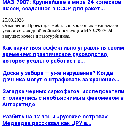
МАЗ-7907: Крупнейшее в мире 24 колесное
шасси, созданное в СССР для ракет...
25.03.2026
Оглавление:Проект для мобильных ядерных комплексов в
условиях холодной войныКонструкция МАЗ-7907: 24
ведущих колеса и газотурбинная...
Как научиться эффективно управлять своим
временем: практическое руководство,
которое реально работает в...
Доски у забора — уже нарушение? Когда
дачника могут оштрафовать за хранение...
Загадка черных саркофагов: исследователи
столкнулись с необъяснимым феноменом в
Антарктиде
Разбить на 12 зон и «русские острова»:
Медведев рассказал как ЦРУ в...