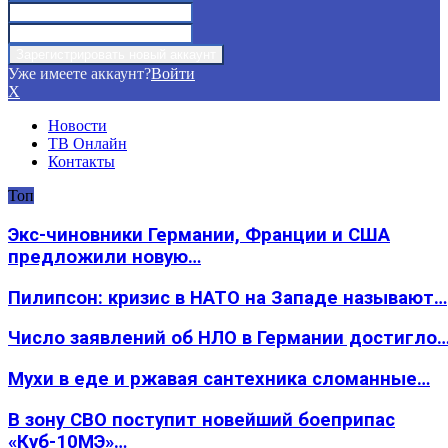
Уже имеете аккаунт?
Войти
X
Новости
ТВ Онлайн
Контакты
Топ
Экс-чиновники Германии, Франции и США
предложили новую…
Пилипсон: кризис в НАТО на Западе называют…
Число заявлений об НЛО в Германии достигло
Мухи в еде и ржавая сантехника сломанные…
В зону СВО поступит новейший боеприпас
«Куб-10МЭ»…