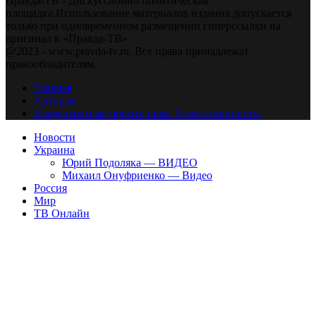
Правда-ТВ - Дискуссионно политическая
площадка.Использование материалов издания допускается
только при одновременном размещении гиперссылки на
оригинал в «Правда-ТВ»
@2023 - www.pravda-tv.ru. Все права принадлежат
правообладателям.
Главная
Авторам
Владельцам авторских прав. Ответственности.
Новости
Украина
Юрий Подоляка — ВИДЕО
Михаил Онуфриенко — Видео
Россия
Мир
ТВ Онлайн