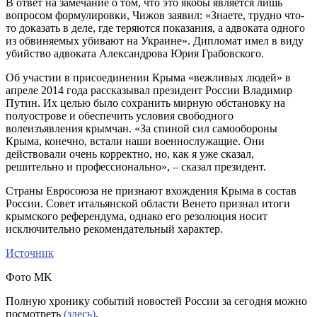
В ответ на замечание о том, что это якобы является лишь
вопросом формулировки, Чижов заявил: «Знаете, трудно что-
то доказать в деле, где теряются показания, а адвоката одного
из обвиняемых убивают на Украине». Дипломат имел в виду
убийство адвоката Александрова Юрия Грабовского.
Об участии в присоединении Крыма «вежливых людей» в
апреле 2014 года рассказывал президент России Владимир
Путин. Их целью было сохранить мирную обстановку на
полуострове и обеспечить условия свободного
волеизъявления крымчан. «За спиной сил самообороны
Крыма, конечно, встали наши военнослужащие. Они
действовали очень корректно, но, как я уже сказал,
решительно и профессионально», – сказал президент.
Страны Евросоюза не признают вхождения Крыма в состав
России. Совет итальянской области Венето признал итоги
крымского референдума, однако его резолюция носит
исключительно рекомендательный характер.
Источник
Фото MK
Полную хронику событий новостей России за сегодня можно
посмотреть
(здесь)
.