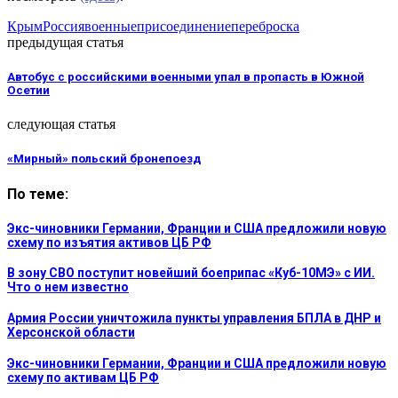
Крым
Россия
военные
присоединение
переброска
предыдущая статья
Автобус с российскими военными упал в пропасть в Южной
Осетии
следующая статья
«Мирный» польский бронепоезд
По теме:
Экс-чиновники Германии, Франции и США предложили новую
схему по изъятия активов ЦБ РФ
В зону СВО поступит новейший боеприпас «Куб-10МЭ» с ИИ.
Что о нем известно
Армия России уничтожила пункты управления БПЛА в ДНР и
Херсонской области
Экс-чиновники Германии, Франции и США предложили новую
схему по активам ЦБ РФ