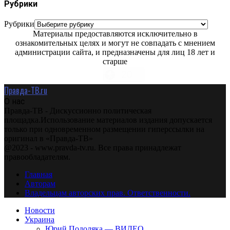
Рубрики
Рубрики
Материалы предоставляются исключительно в
ознакомительных целях и могут не совпадать с мнением
администрации сайта, и предназначены для лиц 18 лет и
старше
Правда-ТВ.ru
О нас
Правда-ТВ - Дискуссионно политическая
площадка.Использование материалов издания допускается
только при одновременном размещении гиперссылки на
оригинал в «Правда-ТВ»
@2023 - www.pravda-tv.ru. Все права принадлежат
правообладателям.
Главная
Авторам
Владельцам авторских прав. Ответственности.
Новости
Украина
Юрий Подоляка — ВИДЕО