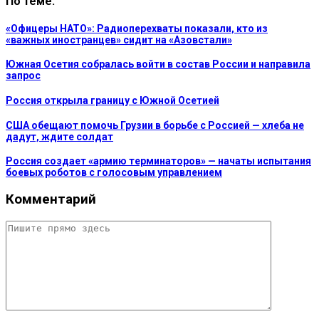
По теме:
«Офицеры НАТО»: Радиоперехваты показали, кто из
«важных иностранцев» сидит на «Азовстали»
Южная Осетия собралась войти в состав России и направила
запрос
Россия открыла границу с Южной Осетией
США обещают помочь Грузии в борьбе с Россией — хлеба не
дадут, ждите солдат
Россия создает «армию терминаторов» — начаты испытания
боевых роботов с голосовым управлением
Комментарий