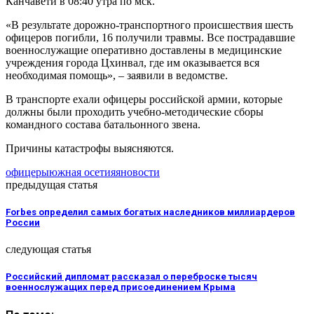
Канчавети в 08:40 утра по мск.
«В результате дорожно-транспортного происшествия шесть
офицеров погибли, 16 получили травмы. Все пострадавшие
военнослужащие оперативно доставлены в медицинские
учреждения города Цхинвал, где им оказывается вся
необходимая помощь», – заявили в ведомстве.
В транспорте ехали офицеры российской армии, которые
должны были проходить учебно-методические сборы
командного состава батальонного звена.
Причины катастрофы выясняются.
офицеры
южная осетия
яновости
предыдущая статья
Forbes определил самых богатых наследников миллиардеров
России
следующая статья
Российский дипломат рассказал о переброске тысяч
военнослужащих перед присоединением Крыма