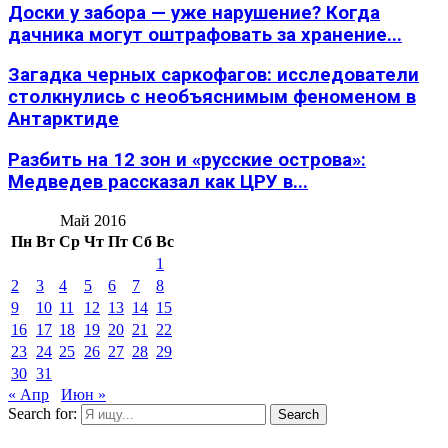
Доски у забора — уже нарушение? Когда
дачника могут оштрафовать за хранение...
Загадка черных саркофагов: исследователи
столкнулись с необъяснимым феноменом в
Антарктиде
Разбить на 12 зон и «русские острова»:
Медведев рассказал как ЦРУ в...
Май 2016
Пн
Вт
Ср
Чт
Пт
Сб
Вс
1
2
3
4
5
6
7
8
9
10
11
12
13
14
15
16
17
18
19
20
21
22
23
24
25
26
27
28
29
30
31
« Апр
Июн »
Search for:
Search