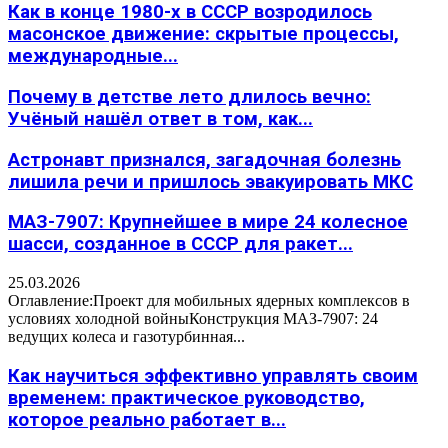
Как в конце 1980-х в СССР возродилось
масонское движение: скрытые процессы,
международные...
Почему в детстве лето длилось вечно:
Учёный нашёл ответ в том, как...
Астронавт признался, загадочная болезнь
лишила речи и пришлось эвакуировать МКС
МАЗ-7907: Крупнейшее в мире 24 колесное
шасси, созданное в СССР для ракет...
25.03.2026
Оглавление:Проект для мобильных ядерных комплексов в
условиях холодной войныКонструкция МАЗ-7907: 24
ведущих колеса и газотурбинная...
Как научиться эффективно управлять своим
временем: практическое руководство,
которое реально работает в...