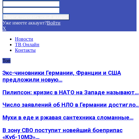
Уже имеете аккаунт?
Войти
X
Новости
ТВ Онлайн
Контакты
Топ
Экс-чиновники Германии, Франции и США
предложили новую…
Пилипсон: кризис в НАТО на Западе называют…
Число заявлений об НЛО в Германии достигло
Мухи в еде и ржавая сантехника сломанные…
В зону СВО поступит новейший боеприпас
«Куб-10МЭ»…