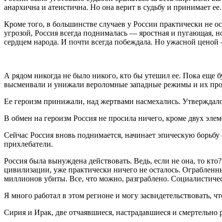
анархична и атеистична. Но она верит в судьбу и принимает ее.
Кроме того, в большинстве случаев у России практически не о
угрозой, Россия всегда поднималась — яростная и пугающая, н
сердцем народа. И почти всегда побеждала. Но ужасной ценой
А рядом никогда не было никого, кто бы утешил ее. Пока еще 
высмеивали и унижали вероломные западные режимы и их про
Ее героизм принижали, над жертвами насмехались. Утверждало
В обмен на героизм Россия не просила ничего, кроме двух элем
Сейчас Россия вновь поднимается, начинает эпическую борьбу
прихлебатели.
Россия была вынуждена действовать. Ведь, если не она, то кт
цивилизации, уже практически ничего не осталось. Ограбленн
миллионов убиты. Все, что можно, разграблено. Социалистичес
Я много работал в этом регионе и могу засвидетельствовать, ч
Сирия и Ирак, две отчаявшиеся, настрадавшиеся и смертельно 