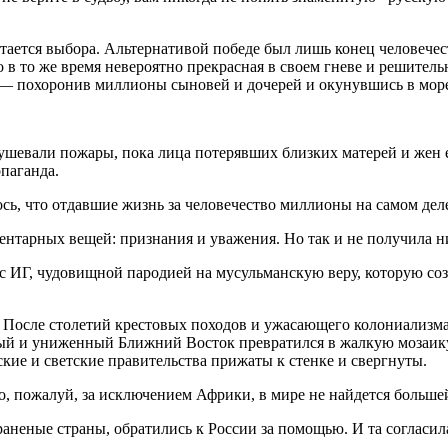
стается выбора. Альтернативой победе был лишь конец человечес
о в то же время невероятно прекрасная в своем гневе и решител
 — похоронив миллионы сыновей и дочерей и окунувшись в море
бушевали пожары, пока лица потерявших близких матерей и жен е
паганда.
сь, что отдавшие жизнь за человечество миллионы на самом дел
ентарных вещей: признания и уважения. Но так и не получила ни
 с ИГ, чудовищной пародией на мусульманскую веру, которую со
о? После столетий крестовых походов и ужасающего колониализм
ый и униженный Ближний Восток превратился в жалкую мозаику 
кие и светские правительства прижаты к стенке и свергнуты.
то, пожалуй, за исключением Африки, в мире не найдется больше
раненые страны, обратились к России за помощью. И та согласил