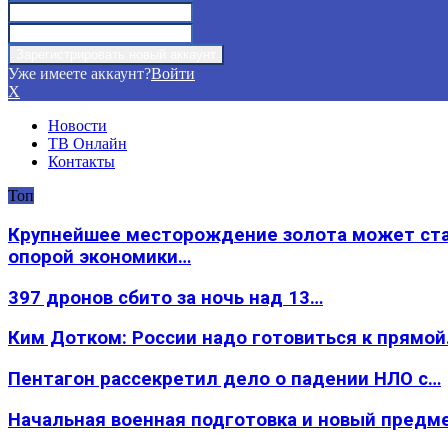
Уже имеете аккаунт?
Войти
X
Новости
ТВ Онлайн
Контакты
Топ
Крупнейшее месторождение золота может ст
опорой экономики…
397 дронов сбито за ночь над 13…
Ким Дотком: России надо готовиться к прямо
Пентагон рассекретил дело о падении НЛО с…
Начальная военная подготовка и новый предм