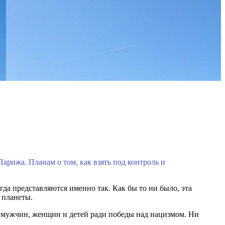
арижа. Планам о том, как взять под контроль и
гда представляются именно так. Как бы то ни было, эта
 планеты.
в мужчин, женщин и детей ради победы над нацизмом. Ни