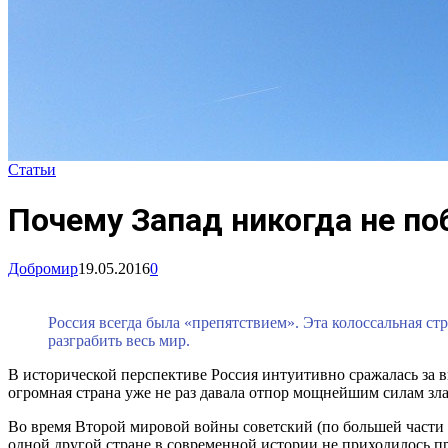
Статьи
Почему Запад никогда не по
Добромир
19.05.2016
0
Россия всегда была «препятствием». Эта колоссальная ст
разграбить весь мир.
В исторической перспективе Россия интуитивно сражалась за вы
огромная страна уже не раз давала отпор мощнейшим силам зла
Во время Второй мировой войны советский (по большей части
одной другой стране в современной истории не приходилось пр