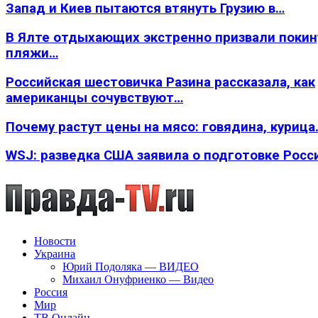
Запад и Киев пытаются втянуть Грузию в…
В Ялте отдыхающих экстренно призвали покин
пляжи…
Российская шестовичка Разина рассказала, как
американцы сочувствуют…
Почему растут цены на мясо: говядина, курица
WSJ: разведка США заявила о подготовке Росс
Новости
Украина
Юрий Подоляка — ВИДЕО
Михаил Онуфриенко — Видео
Россия
Мир
ТВ Онлайн