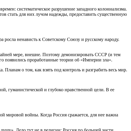
 времен: систематическое разрушение западного колониализма.
тов стать для них лучом надежды, предоставить существенную
ра росла ненависть к Советскому Союзу и русскому народу.
райней мере, внешне. Поэтому демонизировать СССР (и тем
ого появились проработанные теории об «Империи зла».
 Планам о том, как взять под контроль и разграбить весь мир.
ой, гуманистической и глубоко нравственной цели. В ее
ой мировой войны. Когда Россия сражается, для нее важна
 душу». Дело тут не в религии: Россия по большей части