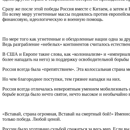
Сразу же после этой победы Россия вместе с Китаем, а затем 
По всему миру угнетенные массы поднялись против европейско
финансовую, идеологическую и военную помощь.
По мере того как угнетенные и обездоленные нации одна за др
Ведь разграбление «небелых» континентов считалось естеств
В США и Европе такие слова, как «колониализм» и «империал
более нападать на него) за поддержку освободительной борьбы
Россия всегда была «препятствием». Эта колоссальная страна 
Но чем благороднее поступки, тем грязнее нападки на них.
Россия всегда отличалась невероятным умением мобилизовать с
борьбе всегда было нечто святое, нечто высокое и необычайно 
«Вставай, страна огромная, Вставай на смертный бой!» Именно
только победа. Любой ценой.
России было уготовано судьбой сражаться за весь мир. Если вы