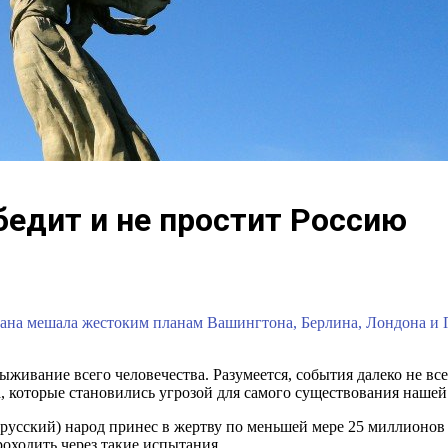
бедит и не простит Россию
рана мешала жестоким планам Вашингтона, Берлина, Лондона и П
живание всего человечества. Разумеется, события далеко не все
, которые становились угрозой для самого существования нашей
 русский) народ принес в жертву по меньшей мере 25 миллионо
оходить через такие испытания.