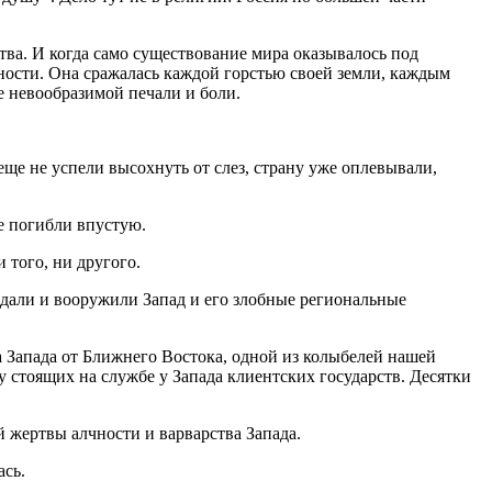
тва. И когда само существование мира оказывалось под
ьности. Она сражалась каждой горстью своей земли, каждым
 невообразимой печали и боли.
ще не успели высохнуть от слез, страну уже оплевывали,
е погибли впустую.
 того, ни другого.
здали и вооружили Запад и его злобные региональные
а Запада от Ближнего Востока, одной из колыбелей нашей
стоящих на службе у Запада клиентских государств. Десятки
й жертвы алчности и варварства Запада.
ась.