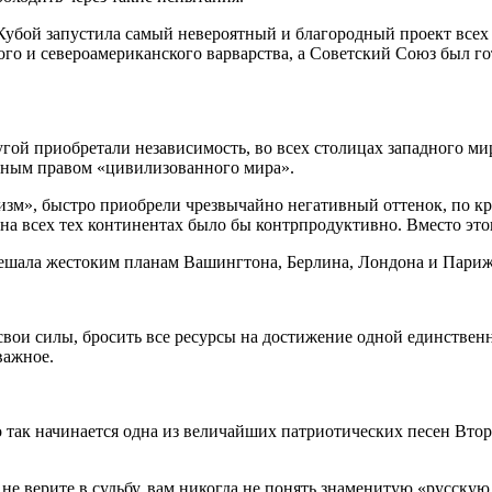
и Кубой запустила самый невероятный и благородный проект всех
го и североамериканского варварства, а Советский Союз был го
угой приобретали независимость, во всех столицах западного ми
енным правом «цивилизованного мира».
изм», быстро приобрели чрезвычайно негативный оттенок, по к
 на всех тех континентах было бы контрпродуктивно. Вместо эт
мешала жестоким планам Вашингтона, Берлина, Лондона и Парижа.
вои силы, бросить все ресурсы на достижение одной единственн
важное.
 так начинается одна из величайших патриотических песен Втор
 не верите в судьбу, вам никогда не понять знаменитую «русскую