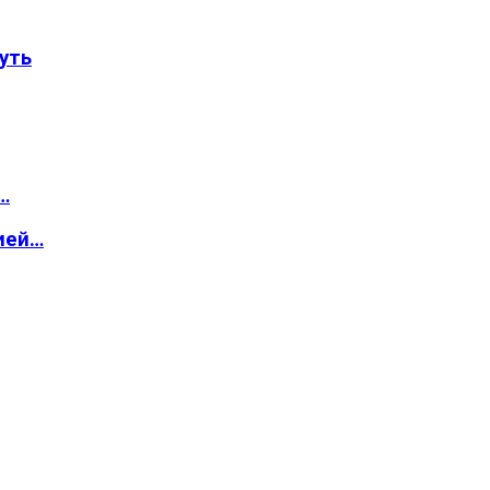
уть
…
ией…