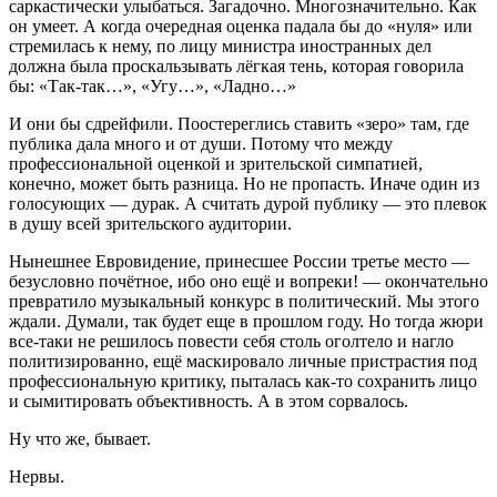
саркастически улыбаться. Загадочно. Многозначительно. Как
он умеет. А когда очередная оценка падала бы до «нуля» или
стремилась к нему, по лицу министра иностранных дел
должна была проскальзывать лёгкая тень, которая говорила
бы: «Так-так…», «Угу…», «Ладно…»
И они бы сдрейфили. Поостереглись ставить «зеро» там, где
публика дала много и от души. Потому что между
профессиональной оценкой и зрительской симпатией,
конечно, может быть разница. Но не пропасть. Иначе один из
голосующих — дурак. А считать дурой публику — это плевок
в душу всей зрительского аудитории.
Нынешнее Евровидение, принесшее России третье место —
безусловно почётное, ибо оно ещё и вопреки! — окончательно
превратило музыкальный конкурс в политический. Мы этого
ждали. Думали, так будет еще в прошлом году. Но тогда жюри
все-таки не решилось повести себя столь оголтело и нагло
политизированно, ещё маскировало личные пристрастия под
профессиональную критику, пыталась как-то сохранить лицо
и сымитировать объективность. А в этом сорвалось.
Ну что же, бывает.
Нервы.