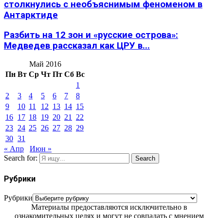
столкнулись с необъяснимым феноменом в
Антарктиде
Разбить на 12 зон и «русские острова»:
Медведев рассказал как ЦРУ в...
Май 2016
Пн
Вт
Ср
Чт
Пт
Сб
Вс
1
2
3
4
5
6
7
8
9
10
11
12
13
14
15
16
17
18
19
20
21
22
23
24
25
26
27
28
29
30
31
« Апр
Июн »
Search for:
Search
Рубрики
Рубрики
Материалы предоставляются исключительно в
ознакомительных целях и могут не совпадать с мнением