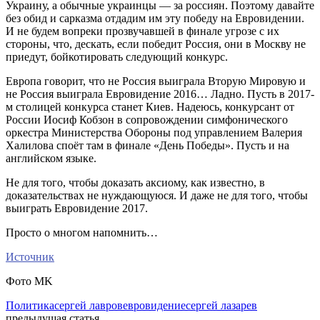
Украину, а обычные украинцы — за россиян. Поэтому давайте
без обид и сарказма отдадим им эту победу на Евровидении.
И не будем вопреки прозвучавшей в финале угрозе с их
стороны, что, дескать, если победит Россия, они в Москву не
приедут, бойкотировать следующий конкурс.
Европа говорит, что не Россия выиграла Вторую Мировую и
не Россия выиграла Евровидение 2016… Ладно. Пусть в 2017-
м столицей конкурса станет Киев. Надеюсь, конкурсант от
России Иосиф Кобзон в сопровождении симфонического
оркестра Министерства Обороны под управлением Валерия
Халилова споёт там в финале «День Победы». Пусть и на
английском языке.
Не для того, чтобы доказать аксиому, как известно, в
доказательствах не нуждающуюся. И даже не для того, чтобы
выиграть Евровидение 2017.
Просто о многом напомнить…
Источник
Фото MK
Политика
сергей лавров
евровидение
сергей лазарев
предыдущая статья