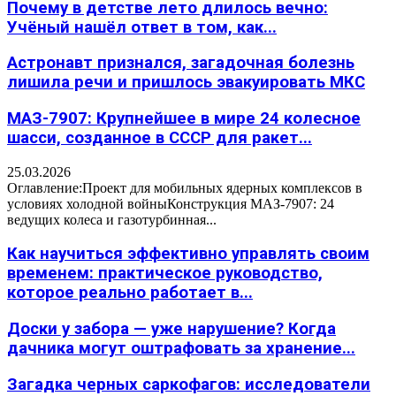
Почему в детстве лето длилось вечно:
Учёный нашёл ответ в том, как...
Астронавт признался, загадочная болезнь
лишила речи и пришлось эвакуировать МКС
МАЗ-7907: Крупнейшее в мире 24 колесное
шасси, созданное в СССР для ракет...
25.03.2026
Оглавление:Проект для мобильных ядерных комплексов в
условиях холодной войныКонструкция МАЗ-7907: 24
ведущих колеса и газотурбинная...
Как научиться эффективно управлять своим
временем: практическое руководство,
которое реально работает в...
Доски у забора — уже нарушение? Когда
дачника могут оштрафовать за хранение...
Загадка черных саркофагов: исследователи