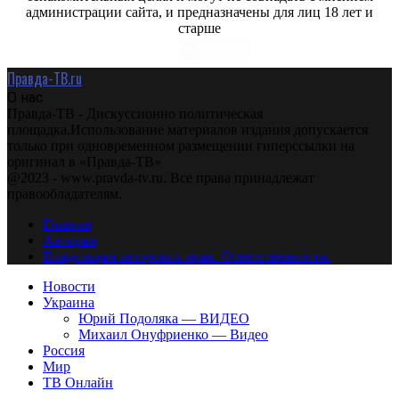
администрации сайта, и предназначены для лиц 18 лет и
старше
Правда-ТВ.ru
О нас
Правда-ТВ - Дискуссионно политическая
площадка.Использование материалов издания допускается
только при одновременном размещении гиперссылки на
оригинал в «Правда-ТВ»
@2023 - www.pravda-tv.ru. Все права принадлежат
правообладателям.
Главная
Авторам
Владельцам авторских прав. Ответственности.
Новости
Украина
Юрий Подоляка — ВИДЕО
Михаил Онуфриенко — Видео
Россия
Мир
ТВ Онлайн