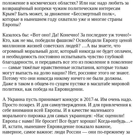
положение в космических областях? Или нас надо любить за
возвращённый вопреки чужим политическим интересам
Крым? Быть может, за движение «Бессмертный полк»,
которые в нынешнем году охватило уже и многие страны
Европы?
Казалось бы: «Вот оно! Да! Конечно! За последнее уж точно!»
Кто, как не мы, победили фашизм? Освободили Европу ценой
миллионов жизней советских людей? …А вы знаете, что
огромный моральный долг, который никогда не будет оплачен,
и необходимость постоянно испытывать чувство глубокой
благодарности, и передавать все это из поколение в поколение
— самые тяжёлые нравственные испытания, которые только
могут выпасть на долю нации? Нет, россияне этого не знают.
Потому что они никогда никому ничего не были должны.
Даже в таком в общем-то сущем пустяке в масштабе мировой
политики, как победа на Евровидении.
А Украина пусть принимает конкурс в 2017-м. Им очень надо.
Просто позарез. И для самоутверждения. И для привлечения к
себе внимания всей Европы. И в качестве маленького
морального пирожка для самых украинцев: «Нас оценили!
Европа с нами! Не бросит! Все будет хорошо! Когда-нибудь…»
И, кстати, нынешнее Евровидение показало важное,
наверное, самое важное: люди России — они по-прежнему за