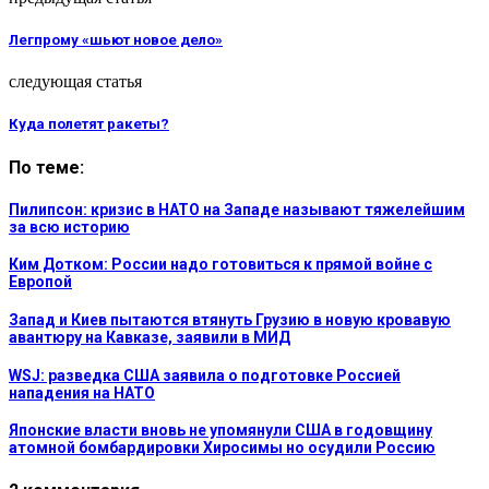
Легпрому «шьют новое дело»
следующая статья
Куда полетят ракеты?
По теме:
Пилипсон: кризис в НАТО на Западе называют тяжелейшим
за всю историю
Ким Дотком: России надо готовиться к прямой войне с
Европой
Запад и Киев пытаются втянуть Грузию в новую кровавую
авантюру на Кавказе, заявили в МИД
WSJ: разведка США заявила о подготовке Россией
нападения на НАТО
Японские власти вновь не упомянули США в годовщину
атомной бомбардировки Хиросимы но осудили Россию