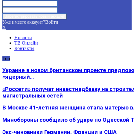
Уже имеете аккаунт?
Войти
X
Новости
ТВ Онлайн
Контакты
Топ
Украине в новом британском проекте предлож
«ядерный…
«Россети» получат инвестнадбавку на строите
магистральных сетей
В Москве 41-летняя женщина стала матерью в
Минобороны сообщило об ударе по Одесской 
Экс-чиновники Германии, Франции и США