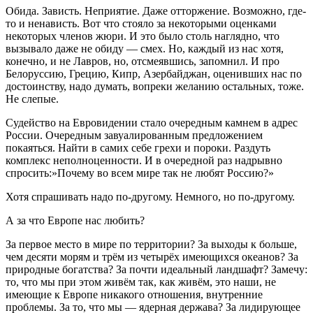
Обида. Зависть. Неприятие. Даже отторжение. Возможно, где-
то и ненависть. Вот что стояло за некоторыми оценками
некоторых членов жюри. И это было столь наглядно, что
вызывало даже не обиду — смех. Но, каждый из нас хотя,
конечно, и не Лавров, но, отсмеявшись, запомнил. И про
Белоруссию, Грецию, Кипр, Азербайджан, оценивших нас по
достоинству, надо думать, вопреки желанию остальных, тоже.
Не слепые.
Судейство на Евровидении стало очередным камнем в адрес
России. Очередным завуалированным предложением
покаяться. Найти в самих себе грехи и пороки. Раздуть
комплекс неполноценности. И в очередной раз надрывно
спросить:»Почему во всем мире так не любят Россию?»
Хотя спрашивать надо по-другому. Немного, но по-другому.
А за что Европе нас любить?
За первое место в мире по территории? За выходы к больше,
чем десяти морям и трём из четырёх имеющихся океанов? За
природные богатства? За почти идеальный ландшафт? Замечу:
то, что мы при этом живём так, как живём, это наши, не
имеющие к Европе никакого отношения, внутренние
проблемы. За то, что мы — ядерная держава? За лидирующее