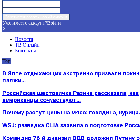
Уже имеете аккаунт?
Войти
X
Новости
ТВ Онлайн
Контакты
Топ
В Ялте отдыхающих экстренно призвали покин
пляжи…
Российская шестовичка Разина рассказала, как
американцы сочувствуют…
Почему растут цены на мясо: говядина, курица
WSJ: разведка США заявила о подготовке Росс
Командир 76-й дивизии ВДВ доложил Путину 