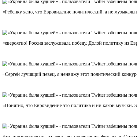
«Ребенку ясно, что Евровидение политический, а не музыкаль
«евероятно! Россия заслуживала победу. Долой политику из Ев
«Сергей лучшщий певец, я ненвижу этот политический конкур
«Понятно, что Евровидение это политика и ни какой музыки. 
Что примечательно, за день до проведения финала в Стокг