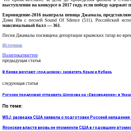
выступления на конкурсе в 2017 году, если победу одержит 
Евровидение-2016 выиграла певица Джамала, представля
Дэми Им с песней Sound Of Silence (511). Российский исп
максимальный балл — 361
.
Песня Джамалы посвящена депортации крымских татар во врем
Источник
Политика
твиттер
предыдущая статья
В Киеве мечтают «под шумок» захватить Крым и Кубань
следующая статья
Рогозин предложил отправить Шнурова на «Евровидение» в Укра
По теме:
WSJ: разведка США заявила о подготовке Россией нападения
Японские власти вновь не упомянули США в годовщину атом