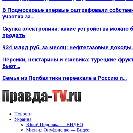
В Подмосковье впервые оштрафовали собстве
участка за…
Скупка электроники: какие устройства можно 
продать
934 млрд руб. за месяц: нефтегазовые доходы
Персики, нектарины и ежевика: турецкие фрук
бьют…
Семья из Прибалтики переехала в Россию и…
Новости
Украина
Юрий Подоляка — ВИДЕО
Михаил Онуфриенко — Видео