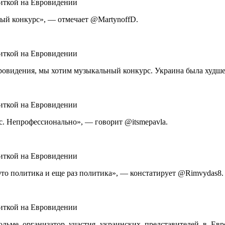
ный конкурс», — отмечает @MartynoffD.
ровидения, мы хотим музыкальный конкурс. Украина была худшей
с. Непрофессионально», — говорит @itsmepavla.
Это политика и еще раз политика», — констатирует @Rimvydas8.
ольме организатор участия украинских представителей в Ев