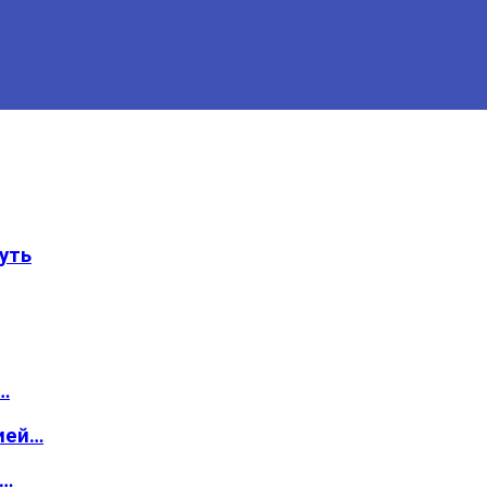
уть
…
ией…
о…