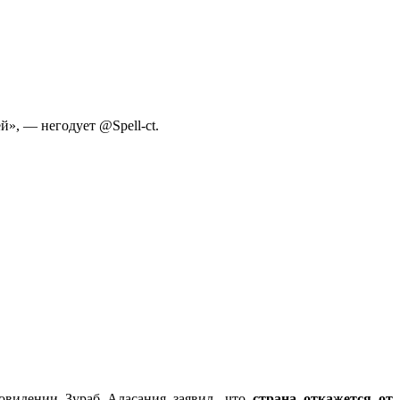
», — негодует @Spell-ct.
ровидении Зураб Аласания заявил, что
страна откажется от