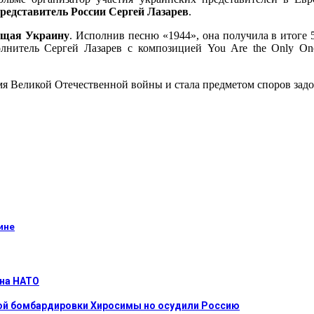
представитель России Сергей Лазарев
.
ющая Украину
. Исполнив песню «1944», она получила в итоге 
олнитель Сергей Лазарев с композицией You Are the Only O
я Великой Отечественной войны и стала предметом споров задо
ине
 на НАТО
ной бомбардировки Хиросимы но осудили Россию