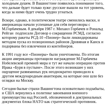
холодным душем. В Вашингтоне появилось понимание того,
что дальше будет только хуже: русские вышли на тот уровень,
когда за ними будет очень трудно угнаться.
Вскоре, однако, в политическом театре сменились маски, и
американцы начали успешные для себя переговоры с
М.Горбачевым. 8 декабря 1987 г. Михаил Горбачев и Рональд
Рейган подписали Договор о сокращении РСМД, согласно
которому ракеты РСД-10 «Пионер» были ликвидированы
методом пуска из позиционных районов Дровяная и Канск и
подорваны без извлечения из контейнеров.
К 1991 году все «Пионеры» были уничтожены. По итогам
акции американцы протащили награждение М.Горбачева
Нобелевской премией мира и тут же начали операцию против
Ирака «Буря в пустыне». После этого возникшее у них
ощущение развязанных рук неоднократно приводило к
другим международным авантюрам, на которые они шли без
оглядки на Москву.
Сегодня былые страхи Вашингтона основательно подзабыты,
и США вернулись к политике завоевания военного
преимущества над Россией, обозначенной в доктринальных
документах блока НАТО как стратегический противник.