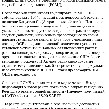
войны, когда у СССР в середине 70-х годов появились ракеты
средней и малой дальности (РСМД).
После того как спутниковая группировка РУМО США
зафиксировала в 1974 г. первый пуск неизвестной ракеты на
полигоне Капустин Яр (Астраханская область), в Пентагоне
было созвано срочное совещание. Полученные данные
указывали на то, что русские создали новое ракетное оружие
средней дальности, значительно превосходящее по своим
параметрам западные аналоги. В ту пору существовал лишь
договор ОСВ-1, ограничивающий количество пусковых
установок межконтинентальных баллистических ракет и
ракет на подводных лодках. Договор не ограничивал ядерное
оружие на самолетах, и это делало положение США более
выгодным, поскольку Н.Хрущев радикально сократил
стратегическую авиацию как бесперспективную, в результате
чего стратегические ВВС НАТО стали превосходить ВВС
ОВД в несколько раз.
Советские РСМД это положение в корне меняли. Вскоре
информация о новой ракете появилась в открытых изданиях.
Речь шла о ракете средней дальности «Пионер», получившей
в НАТО обозначение SS-20 SABER.
Эта ракета концентрировала в себе новейшие достижения
советской науки и техники. Она приводилась в пусковое