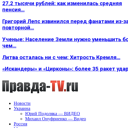
27,2 тысячи рублей: как изменилась средняя
пенсия…
Григорий Лепс извинился перед фанатами из-з
повторной…
Ученые: Население Земли нужно уменьшить б
чем…
Литва осталась ни с чем: Хитрость Кремля…
«Искандеры» и «Цирконы»: более 35 ракет уда
Новости
Украина
Юрий Подоляка — ВИДЕО
Михаил Онуфриенко — Видео
Россия