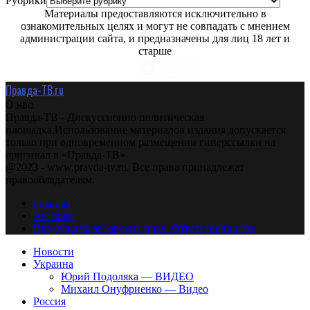
Рубрики
Материалы предоставляются исключительно в
ознакомительных целях и могут не совпадать с мнением
администрации сайта, и предназначены для лиц 18 лет и
старше
Правда-ТВ.ru
О нас
Правда-ТВ - Дискуссионно политическая
площадка.Использование материалов издания допускается
только при одновременном размещении гиперссылки на
оригинал в «Правда-ТВ»
@2023 - www.pravda-tv.ru. Все права принадлежат
правообладателям.
Главная
Авторам
Владельцам авторских прав. Ответственности.
Новости
Украина
Юрий Подоляка — ВИДЕО
Михаил Онуфриенко — Видео
Россия