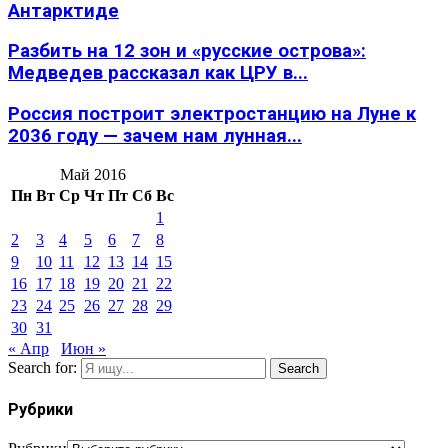
Антарктиде
Разбить на 12 зон и «русские острова»:
Медведев рассказал как ЦРУ в...
Россия построит электростанцию на Луне к
2036 году — зачем нам лунная...
Май 2016
Пн
Вт
Ср
Чт
Пт
Сб
Вс
1
2
3
4
5
6
7
8
9
10
11
12
13
14
15
16
17
18
19
20
21
22
23
24
25
26
27
28
29
30
31
« Апр
Июн »
Search for:
Search
Рубрики