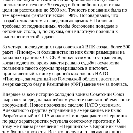
положение в течение 30 секунд и безошибочно достигала
цели на расстоянии до 5500 км. Точность попадания была по
тем временам фантастической – 98%. Поговаривали, что
разработчик системы наведения академик Н.Пилюгин
требовал от подчиненных, чтобы боеголовка попадала в
бетонный столб, и, по слухам, они вплотную подошли к
выполнению этой задачи.
За четыре последующих года советский ВПК создал более 500
ракет «Пионер», и большинство из них были размещены на
западных границах СССР. В эпоху взаимного устрашения,
когда подлетное время ракеты решало судьбу государства,
появление такого оружия превращалось в пистолет,
приставленный к виску европейских членов НАТО.
«Пионер», запущенный из Гомельской области, достигал
американскую базу в Рамштайне (ФРГ) менее чем за полчаса.
Впервые за всю историю холодной войны Советский Союз
вырвался вперед на важнейшем участке навязанной ему гонки
вооружений. Новое положение сделало НАТО уязвимым.
Адекватного средства устрашения у американцев не было.
Разработанный в США аналог «Пионера» ракета «Першинг»
по ряду характеристик уступала советскому прототипу. К
тому же планы размещения «Першингов» в Европе вызвали
там бурные протесты. Все это послужило для американцев