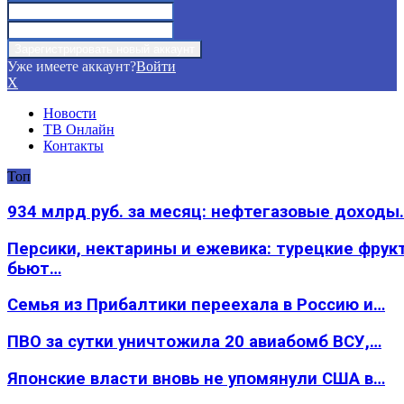
Уже имеете аккаунт?
Войти
X
Новости
ТВ Онлайн
Контакты
Топ
934 млрд руб. за месяц: нефтегазовые доходы
Персики, нектарины и ежевика: турецкие фрук
бьют…
Семья из Прибалтики переехала в Россию и…
ПВО за сутки уничтожила 20 авиабомб ВСУ,…
Японские власти вновь не упомянули США в…