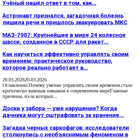
Учёный нашёл ответ в том, как...
Астронавт признался, загадочная болезнь
лишила речи и пришлось эвакуировать МКС
МАЗ-7907: Крупнейшее в мире 24 колесное
шасси, созданное в СССР для ракет...
Как научиться эффективно управлять своим
временем: практическое руководство,
которое реально работает в...
20.03.2026
20.03.2026
Оглавление:Почему умение управлять своим временем стало
критически важным навыком в современном миреГлавные
причины, из-за которых...
Доски у забора — уже нарушение? Когда
дачника могут оштрафовать за хранение...
Загадка черных саркофагов: исследователи
столкнулись с необъяснимым феноменом в