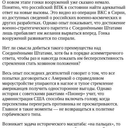
О новом этапе гонки вооружений уже сказано немало.
Понятно, что российский ВПК в состоянии найти адекватный
ответ на новые вызовы. Это видно из операции ВКС в Сирии,
из доступных сведений о российских военно-космических и
других разработках. Однако опыт показывает, что достижение
военно-стратегического паритета с Соединёнными Штатами
лишь прибавляет им желания вырваться вперед. Гонка
вооружений развивается по спирали.
Нет ли смысла добиться такого преимущества над
Соединёнными Штатами, хотя бы в порядке асимметричного
ответа, чтобы раз и навсегда показать им бесперспективность
стремления стать хозяином положения?
Весь опыт последних десятилетий говорит о том, что все
попытки договориться с Америкой о справедливом
мироустройстве упираются в наглое и тупое стремление
американцев получить односторонние выгоды. Однако
история с советскими ракетами «Пионер» учит, что
администрация США способна включать голову, когда
перспективы переиграть противника не просматриваются.
Главное в такие моменты — не возвращаться к политике
горбачевского типа.
Возникает задача исторического масштаба: «на пальцах», то