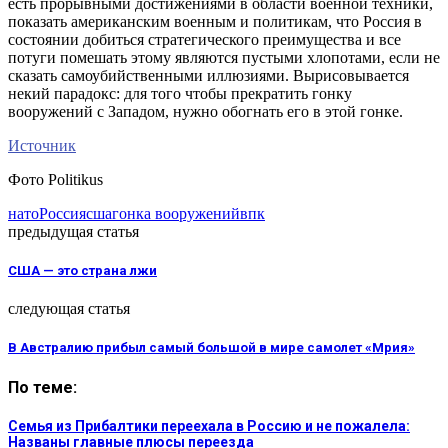
есть прорывными достижениями в области военной техники,
показать американским военным и политикам, что Россия в
состоянии добиться стратегического преимущества и все
потуги помешать этому являются пустыми хлопотами, если не
сказать самоубийственными иллюзиями. Вырисовывается
некий парадокс: для того чтобы прекратить гонку
вооружений с Западом, нужно обогнать его в этой гонке.
Источник
Фото Politikus
нато
Россия
сша
гонка вооружений
впк
предыдущая статья
США — это страна лжи
следующая статья
В Австралию прибыл самый большой в мире самолет «Мрия»
По теме:
Семья из Прибалтики переехала в Россию и не пожалела:
Названы главные плюсы переезда