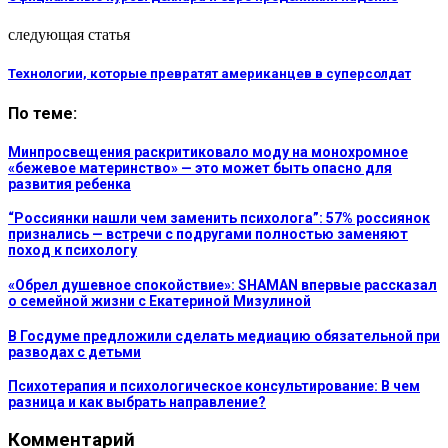
следующая статья
Технологии, которые превратят американцев в суперсолдат
По теме:
Минпросвещения раскритиковало моду на монохромное
«бежевое материнство» — это может быть опасно для
развития ребенка
“Россиянки нашли чем заменить психолога”: 57% россиянок
признались — встречи с подругами полностью заменяют
поход к психологу
«Обрел душевное спокойствие»: SHAMAN впервые рассказал
о семейной жизни с Екатериной Мизулиной
В Госдуме предложили сделать медиацию обязательной при
разводах с детьми
Психотерапия и психологическое консультирование: В чем
разница и как выбрать направление?
Комментарий