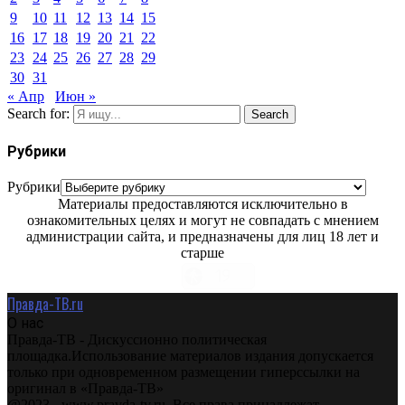
9
10
11
12
13
14
15
16
17
18
19
20
21
22
23
24
25
26
27
28
29
30
31
« Апр
Июн »
Search for:
Search
Рубрики
Рубрики
Материалы предоставляются исключительно в
ознакомительных целях и могут не совпадать с мнением
администрации сайта, и предназначены для лиц 18 лет и
старше
Правда-ТВ.ru
О нас
Правда-ТВ - Дискуссионно политическая
площадка.Использование материалов издания допускается
только при одновременном размещении гиперссылки на
оригинал в «Правда-ТВ»
@2023 - www.pravda-tv.ru. Все права принадлежат