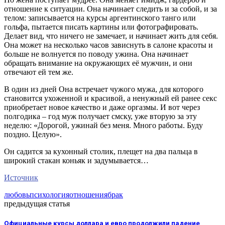
отношение к ситуации. Она начинает следить и за собой, и за
телом: записывается на курсы аргентинского танго или
гольфа, пытается писать картины или фотографировать.
Делает вид, что ничего не замечает, и начинает жить для себя.
Она может на несколько часов зависнуть в салоне красоты и
больше не волнуется по поводу ужина. Она начинает
обращать внимание на окружающих её мужчин, и они
отвечают ей тем же.
В один из дней Она встречает чужого мужа, для которого
становится ухоженной и красивой, а ненужный ей ранее секс
приобретает новое качество и даже оргазмы. И вот через
полгодика – год муж получает смску, уже вторую за эту
неделю: «Дорогой, ужинай без меня. Много работы. Буду
поздно. Целую».
Он садится за кухонный столик, плещет на два пальца в
широкий стакан коньяк и задумывается…
Источник
любовь
психология
отношения
брак
предыдущая статья
Официальные курсы доллара и евро продолжили падение