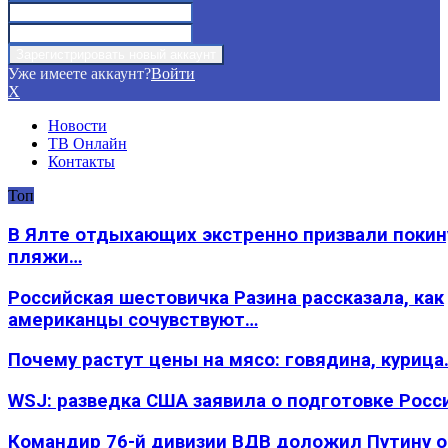
Уже имеете аккаунт?
Войти
X
Новости
ТВ Онлайн
Контакты
Топ
В Ялте отдыхающих экстренно призвали покин
пляжи…
Российская шестовичка Разина рассказала, как
американцы сочувствуют…
Почему растут цены на мясо: говядина, курица
WSJ: разведка США заявила о подготовке Росс
Командир 76-й дивизии ВДВ доложил Путину 