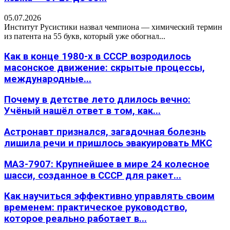
05.07.2026
Институт Русистики назвал чемпиона — химический термин
из патента на 55 букв, который уже обогнал...
Как в конце 1980-х в СССР возродилось
масонское движение: скрытые процессы,
международные...
Почему в детстве лето длилось вечно:
Учёный нашёл ответ в том, как...
Астронавт признался, загадочная болезнь
лишила речи и пришлось эвакуировать МКС
МАЗ-7907: Крупнейшее в мире 24 колесное
шасси, созданное в СССР для ракет...
Как научиться эффективно управлять своим
временем: практическое руководство,
которое реально работает в...