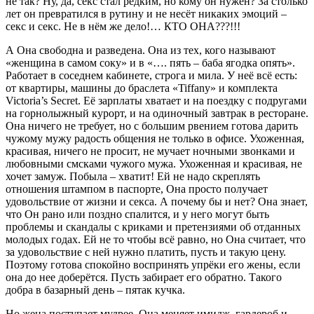
не так? Ну, да, секс стал редким, но кому он нужен? За столько
лет он превратился в рутину и не несёт никаких эмоций –
секс и секс. Не в нём же дело!… КТО ОНА???!!!
А Она свободна и разведена. Она из тех, кого называют
«женщина в самом соку» и в «…. пять – баба ягодка опять».
Работает в соседнем кабинете, строга и мила. У неё всё есть:
от квартиры, машины до браслета «Tiffany» и комплекта
Victoria’s Secret. Её зарплаты хватает и на поездку с подругами
на горнолыжный курорт, и на одиночный завтрак в ресторане.
Она ничего не требует, но с большим рвением готова дарить
чужому мужу радость общения не только в офисе. Ухоженная,
красивая, ничего не просит, не мучает ночными звонками и
любовными смсками чужого мужа. Ухоженная и красивая, не
хочет замуж. Побыла – хватит! Ей не надо скреплять
отношения штампом в паспорте, Она просто получает
удовольствие от жизни и секса. А почему бы и нет? Она знает,
что Он рано или поздно спалится, и у него могут быть
проблемы и скандалы с криками и претензиями об отданных
молодых годах. Ей не то чтобы всё равно, но Она считает, что
за удовольствие с ней нужно платить, пусть и такую цену.
Поэтому готова спокойно воспринять упрёки его жены, если
она до нее доберётся. Пусть забирает его обратно. Такого
добра в базарный день – пятак кучка.
Но жена поступает мудрее. Она меняет имидж, гардероб и