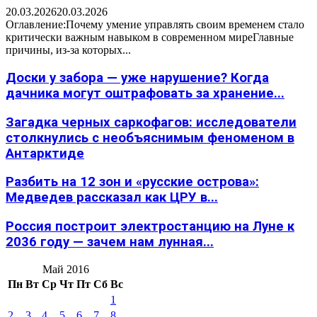
20.03.2026
20.03.2026
Оглавление:Почему умение управлять своим временем стало
критически важным навыком в современном миреГлавные
причины, из-за которых...
Доски у забора — уже нарушение? Когда
дачника могут оштрафовать за хранение...
Загадка черных саркофагов: исследователи
столкнулись с необъяснимым феноменом в
Антарктиде
Разбить на 12 зон и «русские острова»:
Медведев рассказал как ЦРУ в...
Россия построит электростанцию на Луне к
2036 году — зачем нам лунная...
Май 2016
Пн
Вт
Ср
Чт
Пт
Сб
Вс
1
2
3
4
5
6
7
8