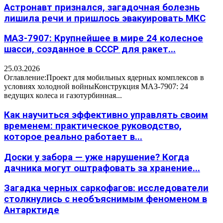
Астронавт признался, загадочная болезнь
лишила речи и пришлось эвакуировать МКС
МАЗ-7907: Крупнейшее в мире 24 колесное
шасси, созданное в СССР для ракет...
25.03.2026
Оглавление:Проект для мобильных ядерных комплексов в
условиях холодной войныКонструкция МАЗ-7907: 24
ведущих колеса и газотурбинная...
Как научиться эффективно управлять своим
временем: практическое руководство,
которое реально работает в...
Доски у забора — уже нарушение? Когда
дачника могут оштрафовать за хранение...
Загадка черных саркофагов: исследователи
столкнулись с необъяснимым феноменом в
Антарктиде