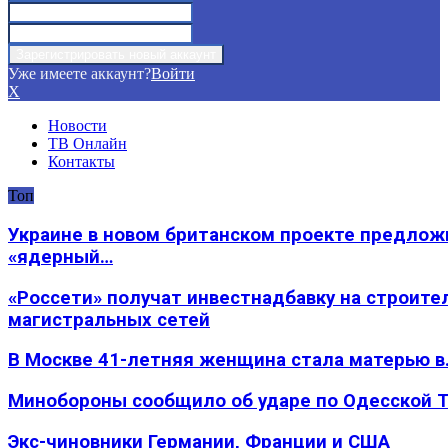
Уже имеете аккаунт?
Войти
X
Новости
ТВ Онлайн
Контакты
Топ
Украине в новом британском проекте предлож
«ядерный…
«Россети» получат инвестнадбавку на строите
магистральных сетей
В Москве 41-летняя женщина стала матерью в
Минобороны сообщило об ударе по Одесской 
Экс-чиновники Германии, Франции и США