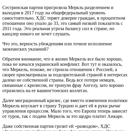
Сестринская партия пригрозила Меркль разделением и
выходом в 2017 году на общефедеральный уровень
самостоятельно. ХДС теряет доверие граждан, в процентном
отношении оно упало до 33, это самый низкий показатель с
2011 года. Это реальная угроза балансу сил в стране, но
канцлер никого не хочет слушать.
Что это, верность убеждениям или точное исполнение
заокеанских указаний?
Обратим внимание, что в жизни Меркель все было хорошо,
пока не начался украинский конфликт. Вот тут и оказалось,
что Меркель, похоже, не строила отношения с Россией, а
скорее присматривала за подозрительной страной в интересах
далеко не собственной страны. Ведь все потери немцев,
связанные с кризисом, не тронули фрау Ангелу, зато хорошо
отразились на ее вашингтонских коллегах.
Далее миграционный кризис, где вместо изменения политики
Меркель впускает в страну Турцию и дает ей в руки рычаг
управления процессом. Мало того, что Европа теперь зависит
от турок, так с подачи Меркель за это щедро платит Анкаре.
Даже собственная партия грозит ей «разводом», ХДС