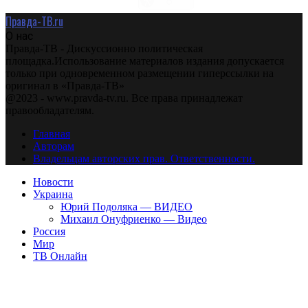
Правда-ТВ.ru
О нас
Правда-ТВ - Дискуссионно политическая
площадка.Использование материалов издания допускается
только при одновременном размещении гиперссылки на
оригинал в «Правда-ТВ»
@2023 - www.pravda-tv.ru. Все права принадлежат
правообладателям.
Главная
Авторам
Владельцам авторских прав. Ответственности.
Новости
Украина
Юрий Подоляка — ВИДЕО
Михаил Онуфриенко — Видео
Россия
Мир
ТВ Онлайн