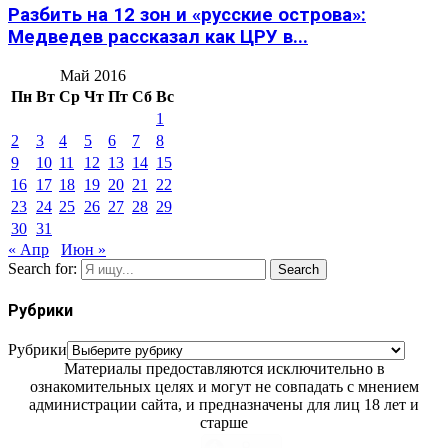
Разбить на 12 зон и «русские острова»:
Медведев рассказал как ЦРУ в...
Май 2016
Пн
Вт
Ср
Чт
Пт
Сб
Вс
1
2
3
4
5
6
7
8
9
10
11
12
13
14
15
16
17
18
19
20
21
22
23
24
25
26
27
28
29
30
31
« Апр
Июн »
Search for:
Search
Рубрики
Рубрики
Материалы предоставляются исключительно в
ознакомительных целях и могут не совпадать с мнением
администрации сайта, и предназначены для лиц 18 лет и
старше