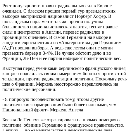
Рост популярности правых радикальных сил в Европе
очевиден. С блеском прошел первый тур президентских
выборов австрийский националист Норберт Хофер. В
шотландском парламенте так же прочно получила
большинство националистическая партия, теснят правые
силы и центристов в Англии, перевес радикалов в
провинциях очевиден. В самой Германии на выборе в
ландтаги евроскпептики из «Альтернативы для Германии»
(АдГ) прошли выборы. А ведь еще летом они не могли
превысить барьер в 3-4%. Не лучше обстоит дело и во
Франции, Ле Пен и ее партия набирают политический вес.
Выступая перед учениками берлинского французского лицея,
канцлер поделилась своим намерением бороться против этой
тенденции, против радикализации политики. Поскольку речь
шла о Франции, Меркель неосторожно переключилась на
политические персоналии.
«Я попробую посодействовать тому, чтобы другие
политические формирования были более сильными, чем
Национальный фронт» Меркель Ангела
Боевая Ле Пен тут же отреагировала на промах немецкого
политика, обвинив Германию и французское правительство.
Первую — во «вмешательстве в демократические дела