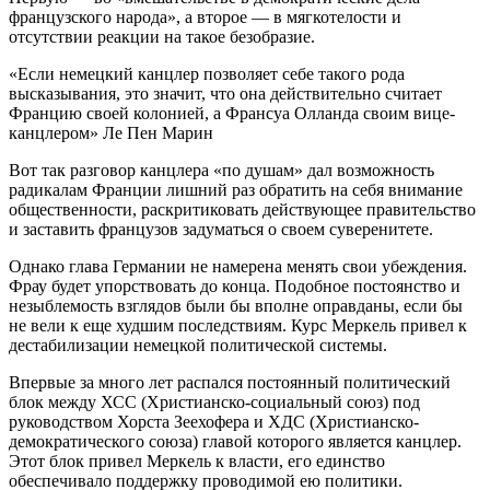
французского народа», а второе — в мягкотелости и
отсутствии реакции на такое безобразие.
«Если немецкий канцлер позволяет себе такого рода
высказывания, это значит, что она действительно считает
Францию своей колонией, а Франсуа Олланда своим вице-
канцлером» Ле Пен Марин
Вот так разговор канцлера «по душам» дал возможность
радикалам Франции лишний раз обратить на себя внимание
общественности, раскритиковать действующее правительство
и заставить французов задуматься о своем суверенитете.
Однако глава Германии не намерена менять свои убеждения.
Фрау будет упорствовать до конца. Подобное постоянство и
незыблемость взглядов были бы вполне оправданы, если бы
не вели к еще худшим последствиям. Курс Меркель привел к
дестабилизации немецкой политической системы.
Впервые за много лет распался постоянный политический
блок между ХСС (Христианско-социальный союз) под
руководством Хорста Зеехофера и ХДС (Христианско-
демократического союза) главой которого является канцлер.
Этот блок привел Меркель к власти, его единство
обеспечивало поддержку проводимой ею политики.