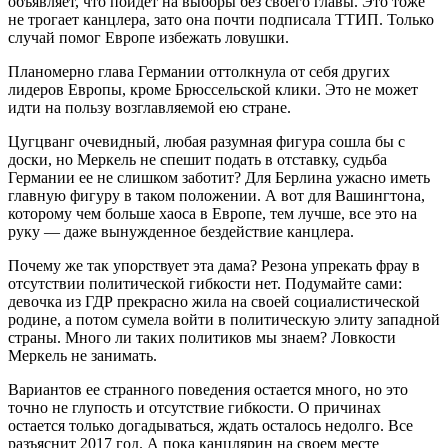
объявляет, что пойдет на выборы без своего главы. Это тоже
не трогает канцлера, зато она почти подписала ТТИП. Только
случай помог Европе избежать ловушки.
Планомерно глава Германии оттолкнула от себя других
лидеров Европы, кроме Брюссельской клики. Это не может
идти на пользу возглавляемой ею стране.
Цугцванг очевидный, любая разумная фигура сошла бы с
доски, но Меркель не спешит подать в отставку, судьба
Германии ее не слишком заботит? Для Берлина ужасно иметь
главную фигуру в таком положении. А вот для Вашингтона,
которому чем больше хаоса в Европе, тем лучше, все это на
руку — даже вынужденное бездействие канцлера.
Почему же так упорствует эта дама? Резона упрекать фрау в
отсутствии политической гибкости нет. Подумайте сами:
девочка из ГДР прекрасно жила на своей социалистической
родине, а потом сумела войти в политическую элиту западной
страны. Много ли таких политиков мы знаем? Ловкости
Меркель не занимать.
Вариантов ее странного поведения остается много, но это
точно не глупость и отсутствие гибкости. О причинах
остается только догадываться, ждать осталось недолго. Все
разъяснит 2017 год. А пока канцлярин на своем месте