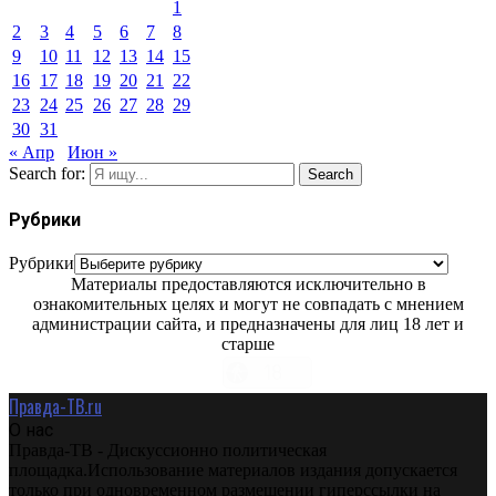
1
2
3
4
5
6
7
8
9
10
11
12
13
14
15
16
17
18
19
20
21
22
23
24
25
26
27
28
29
30
31
« Апр
Июн »
Search for:
Search
Рубрики
Рубрики
Материалы предоставляются исключительно в
ознакомительных целях и могут не совпадать с мнением
администрации сайта, и предназначены для лиц 18 лет и
старше
Правда-ТВ.ru
О нас
Правда-ТВ - Дискуссионно политическая
площадка.Использование материалов издания допускается
только при одновременном размещении гиперссылки на