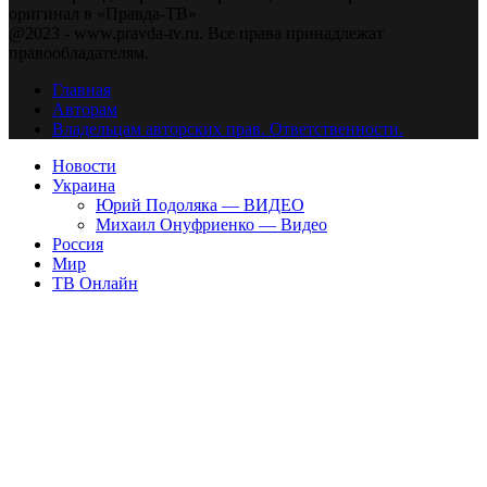
оригинал в «Правда-ТВ»
@2023 - www.pravda-tv.ru. Все права принадлежат
правообладателям.
Главная
Авторам
Владельцам авторских прав. Ответственности.
Новости
Украина
Юрий Подоляка — ВИДЕО
Михаил Онуфриенко — Видео
Россия
Мир
ТВ Онлайн