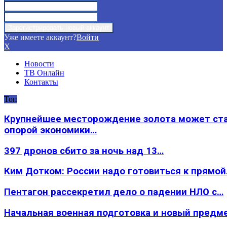
Уже имеете аккаунт?
Войти
X
Новости
ТВ Онлайн
Контакты
Топ
Крупнейшее месторождение золота может ст
опорой экономики…
397 дронов сбито за ночь над 13…
Ким Дотком: России надо готовиться к прямо
Пентагон рассекретил дело о падении НЛО с…
Начальная военная подготовка и новый предм