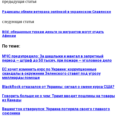
предыдущая статья
Радикалы облили ветерана зелёнкой в украинском Славянске
следующая статья
Bild: обещанные туркам деньги за мигрантов могут отдать
Афинам
По теме:
МЧС предупредило: За шашлыки и мангал в запретный
период — штраф до 50 тысяч, при пожаре — уголовное дело
ЕС хочет изменить курс по Украине: коррупционные
скандалы в окружении Зеленского ставят под угрозу
миллиарды помощи
BlackRock отказался от Украины: сигнал о смене курса США?
Говорить больше не о чем: Трамп вводит пошлины на товары
из Канады
Вашингтон отвернулся: Украина потеряла своего главного
союзника