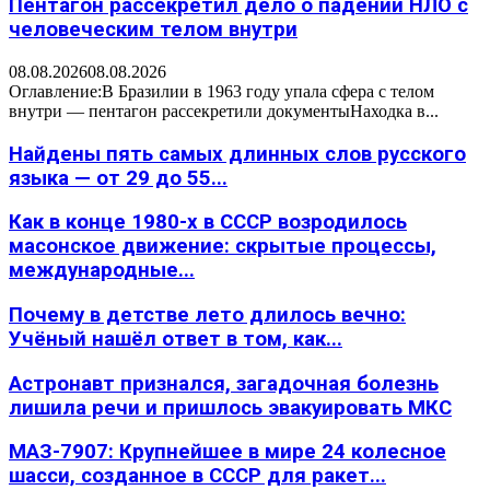
Пентагон рассекретил дело о падении НЛО с
человеческим телом внутри
08.08.2026
08.08.2026
Оглавление:В Бразилии в 1963 году упала сфера с телом
внутри — пентагон рассекретили документыНаходка в...
Найдены пять самых длинных слов русского
языка — от 29 до 55...
Как в конце 1980-х в СССР возродилось
масонское движение: скрытые процессы,
международные...
Почему в детстве лето длилось вечно:
Учёный нашёл ответ в том, как...
Астронавт признался, загадочная болезнь
лишила речи и пришлось эвакуировать МКС
МАЗ-7907: Крупнейшее в мире 24 колесное
шасси, созданное в СССР для ракет...