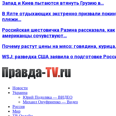
Запад и Киев пытаются втянуть Грузию в…
В Ялте отдыхающих экстренно призвали покин
пляжи…
Российская шестовичка Разина рассказала, как
американцы сочувствуют…
Почему растут цены на мясо: говядина, курица
WSJ: разведка США заявила о подготовке Росс
Новости
Украина
Юрий Подоляка — ВИДЕО
Михаил Онуфриенко — Видео
Россия
Мир
ТВ Онлайн