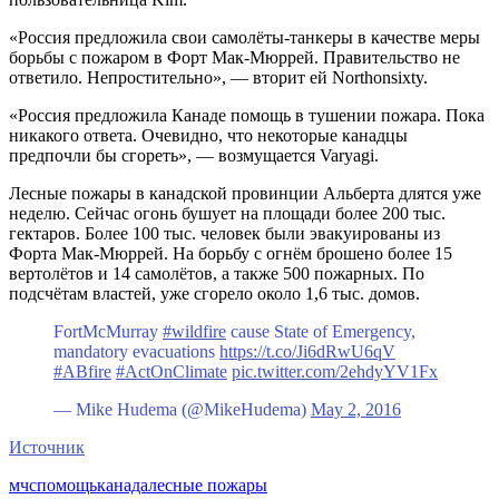
«Россия предложила свои самолёты-танкеры в качестве меры
борьбы с пожаром в Форт Мак-Мюррей. Правительство не
ответило. Непростительно», — вторит ей Northonsixty.
«Россия предложила Канаде помощь в тушении пожара. Пока
никакого ответа. Очевидно, что некоторые канадцы
предпочли бы сгореть», — возмущается Varyagi.
Лесные пожары в канадской провинции Альберта длятся уже
неделю. Сейчас огонь бушует на площади более 200 тыс.
гектаров. Более 100 тыс. человек были эвакуированы из
Форта Мак-Мюррей. На борьбу с огнём брошено более 15
вертолётов и 14 самолётов, а также 500 пожарных. По
подсчётам властей, уже сгорело около 1,6 тыс. домов.
FortMcMurray
#wildfire
cause State of Emergency,
mandatory evacuations
https://t.co/Ji6dRwU6qV
#ABfire
#ActOnClimate
pic.twitter.com/2ehdyYV1Fx
— Mike Hudema (@MikeHudema)
May 2, 2016
Источник
мчс
помощь
канада
лесные пожары