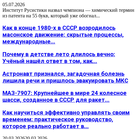
05.07.2026
Институт Русистики назвал чемпиона — химический термин
из патента на 55 букв, который уже обогнал...
Как в конце 1980-х в СССР возродилось
масонское движение: скрытые процессы,
международные...
Почему в детстве лето длилось вечно:
Учёный нашёл ответ в том, как...
Астронавт признался, загадочная болезнь
лишила речи и пришлось эвакуировать МКС
МАЗ-7907: Крупнейшее в мире 24 колесное
шасси, созданное в СССР для ракет...
Как научиться эффективно управлять своим
временем: практическое руководство,
которое реально работает в...
20.03.2026
20.03.2026