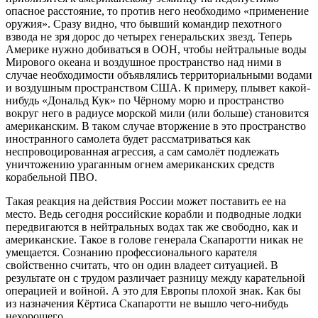
опасное расстояние, то против него необходимо «применение
оружия». Сразу видно, что бывший командир пехотного
взвода не зря дорос до четырех генеральских звезд. Теперь
Америке нужно добиваться в ООН, чтобы нейтральные воды
Мирового океана и воздушное пространство над ними в
случае необходимости объявлялись территориальными водами
и воздушным пространством США. К примеру, плывет какой-
нибудь «Дональд Кук» по Чёрному морю и пространство
вокруг него в радиусе морской мили (или больше) становится
американским. В таком случае вторжение в это пространство
иностранного самолета будет рассматриваться как
неспровоцированная агрессия, а сам самолёт подлежать
уничтожению ураганным огнем американских средств
корабельной ПВО.
Такая реакция на действия России может поставить ее на
место. Ведь сегодня российские корабли и подводные лодки
передвигаются в нейтральных водах так же свободно, как и
американские. Такое в голове генерала Скапаротти никак не
умещается. Сознанию профессионального карателя
свойственно считать, что он один владеет ситуацией. В
результате он с трудом различает разницу между карательной
операцией и войной. А это для Европы плохой знак. Как бы
из назначения Кёртиса Скапаротти не вышло чего-нибудь
нехорошего.