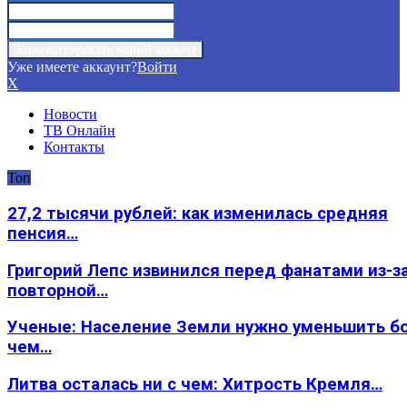
Уже имеете аккаунт?
Войти
X
Новости
ТВ Онлайн
Контакты
Топ
27,2 тысячи рублей: как изменилась средняя
пенсия…
Григорий Лепс извинился перед фанатами из-з
повторной…
Ученые: Население Земли нужно уменьшить б
чем…
Литва осталась ни с чем: Хитрость Кремля…