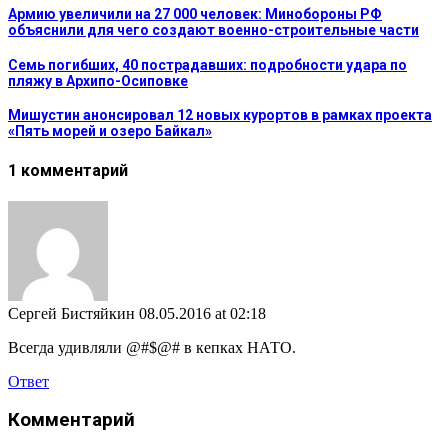
Армию увеличили на 27 000 человек: Минобороны РФ
объяснили для чего создают военно-строительные части
Семь погибших, 40 пострадавших: подробности удара по
пляжу в Архипо-Осиповке
Мишустин анонсировал 12 новых курортов в рамках проекта
«Пять морей и озеро Байкал»
1 комментарий
Сергей Бистяйкин
08.05.2016 at 02:18
Всегда удивляли @#$@# в кепках НАТО.
Ответ
Комментарий