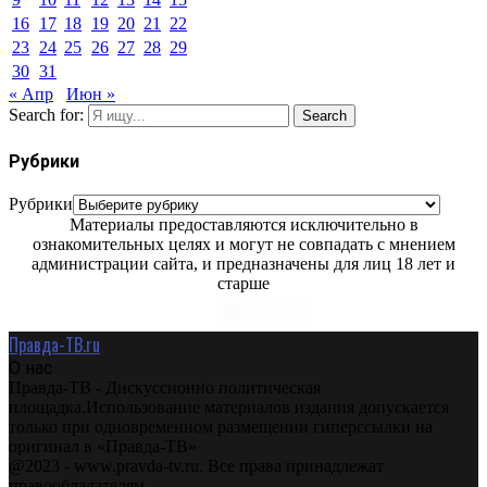
16
17
18
19
20
21
22
23
24
25
26
27
28
29
30
31
« Апр
Июн »
Search for:
Search
Рубрики
Рубрики
Материалы предоставляются исключительно в
ознакомительных целях и могут не совпадать с мнением
администрации сайта, и предназначены для лиц 18 лет и
старше
Правда-ТВ.ru
О нас
Правда-ТВ - Дискуссионно политическая
площадка.Использование материалов издания допускается
только при одновременном размещении гиперссылки на
оригинал в «Правда-ТВ»
@2023 - www.pravda-tv.ru. Все права принадлежат
правообладателям.