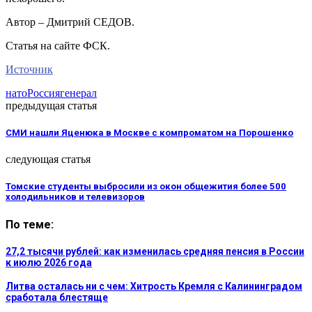
Автор – Дмитрий СЕДОВ.
Статья на сайте ФСК.
Источник
нато
Россия
генерал
предыдущая статья
СМИ нашли Яценюка в Москве с компроматом на Порошенко
следующая статья
Томские студенты выбросили из окон общежития более 500
холодильников и телевизоров
По теме:
27,2 тысячи рублей: как изменилась средняя пенсия в России
к июлю 2026 года
Литва осталась ни с чем: Хитрость Кремля с Калининградом
сработала блестяще