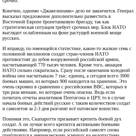
срочно.
Конечно, одними «Джавелинами» дело не закончится. Генерал
высказал предложение дополнительно разместить в
Восточной Европе бронетанковую бригаду, так как
стратегическая ситуация требует срочных мер. Блок НАТО
выглядит ослабленным на фоне растущей военной мощи
русских.
И вправду, по имеющейся статистике, какие-то жалкие семь с
половиной миллионов солдат стран-членов НАТО
противостоят до зубов вооруженной российской армии,
насчитывающей 770 тысяч человек. Кроме того, авиация
НАТО сильно сократилась. Сразу после окончания холодной
войны они насчитывали 7 тыс. единиц, а сегодня всего 3900
боевых машин, из которых 900 находится на хранении. Это
очень скромно в сравнении с российскими ВВС, которых в
три раза меньше, но которые очень опасны. Ведь если
почитать отчеты аналитиков Пентагона и ЦРУ, то в случае
начала боевых действий русские с таким количеством солдат
и самолетов за 2-3 дня разгонят всё натовское воинство.
Понимая это, Скапаротти призывает крепить боевой дух
солдат. А он лучше всего крепится активными боевыми
действиями. Например, если российский самолет снова
приблизится к американскому эсминцу на недопустимо