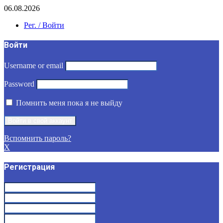
06.08.2026
Рег. / Войти
Войти
Username or email
Password
Помнить меня пока я не выйду
Вспомнить пароль?
X
Регистрация