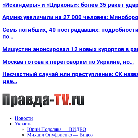
«Искандеры» и «Цирконы»: более 35 ракет уда
Армию увеличили на 27 000 человек: Минобор
Семь погибших, 40 пострадавших: подробности
по…
Мишустин анонсировал 12 новых курортов в р
Москва готова к переговорам по Украине, но…
Несчастный случай или преступление: СК назв
две…
Новости
Украина
Юрий Подоляка — ВИДЕО
Михаил Онуфриенко — Видео