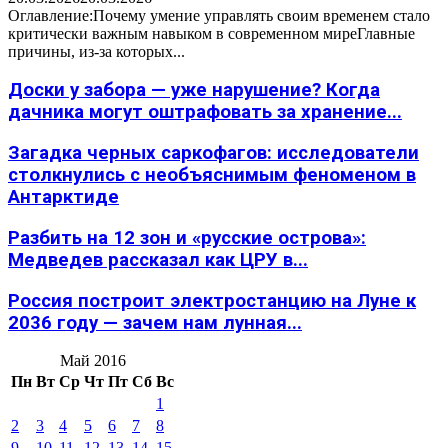
Оглавление:Почему умение управлять своим временем стало
критически важным навыком в современном миреГлавные
причины, из-за которых...
Доски у забора — уже нарушение? Когда
дачника могут оштрафовать за хранение...
Загадка черных саркофагов: исследователи
столкнулись с необъяснимым феноменом в
Антарктиде
Разбить на 12 зон и «русские острова»:
Медведев рассказал как ЦРУ в...
Россия построит электростанцию на Луне к
2036 году — зачем нам лунная...
Май 2016
Пн
Вт
Ср
Чт
Пт
Сб
Вс
1
2
3
4
5
6
7
8
9
10
11
12
13
14
15