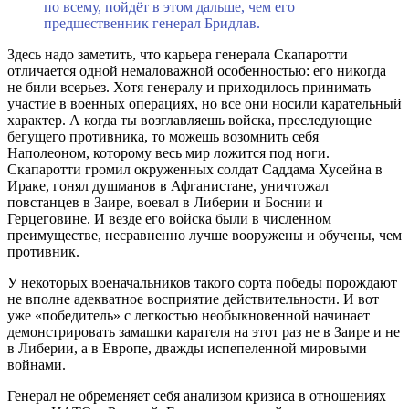
по всему, пойдёт в этом дальше, чем его
предшественник генерал Бридлав.
Здесь надо заметить, что карьера генерала Скапаротти
отличается одной немаловажной особенностью: его никогда
не били всерьез. Хотя генералу и приходилось принимать
участие в военных операциях, но все они носили карательный
характер. А когда ты возглавляешь войска, преследующие
бегущего противника, то можешь возомнить себя
Наполеоном, которому весь мир ложится под ноги.
Скапаротти громил окруженных солдат Саддама Хусейна в
Ираке, гонял душманов в Афганистане, уничтожал
повстанцев в Заире, воевал в Либерии и Боснии и
Герцеговине. И везде его войска были в численном
преимуществе, несравненно лучше вооружены и обучены, чем
противник.
У некоторых военачальников такого сорта победы порождают
не вполне адекватное восприятие действительности. И вот
уже «победитель» с легкостью необыкновенной начинает
демонстрировать замашки карателя на этот раз не в Заире и не
в Либерии, а в Европе, дважды испепеленной мировыми
войнами.
Генерал не обременяет себя анализом кризиса в отношениях