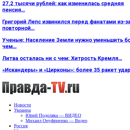
27,2 тысячи рублей: как изменилась средняя
пенсия…
Григорий Лепс извинился перед фанатами из-з
повторной…
Ученые: Население Земли нужно уменьшить б
чем…
Литва осталась ни с чем: Хитрость Кремля…
«Искандеры» и «Цирконы»: более 35 ракет уда
Новости
Украина
Юрий Подоляка — ВИДЕО
Михаил Онуфриенко — Видео
Россия