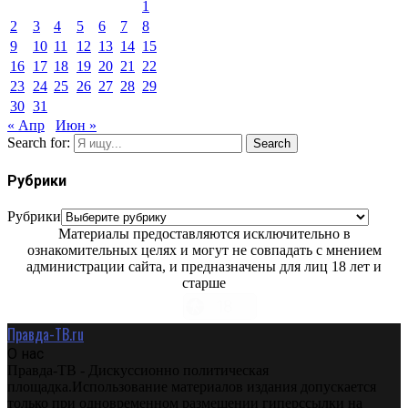
1
2
3
4
5
6
7
8
9
10
11
12
13
14
15
16
17
18
19
20
21
22
23
24
25
26
27
28
29
30
31
« Апр
Июн »
Search for:
Search
Рубрики
Рубрики
Материалы предоставляются исключительно в
ознакомительных целях и могут не совпадать с мнением
администрации сайта, и предназначены для лиц 18 лет и
старше
Правда-ТВ.ru
О нас
Правда-ТВ - Дискуссионно политическая
площадка.Использование материалов издания допускается
только при одновременном размещении гиперссылки на