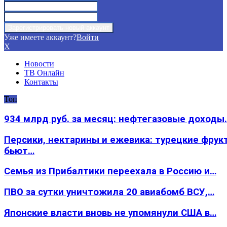
Уже имеете аккаунт?
Войти
X
Новости
ТВ Онлайн
Контакты
Топ
934 млрд руб. за месяц: нефтегазовые доходы
Персики, нектарины и ежевика: турецкие фрук
бьют…
Семья из Прибалтики переехала в Россию и…
ПВО за сутки уничтожила 20 авиабомб ВСУ,…
Японские власти вновь не упомянули США в…