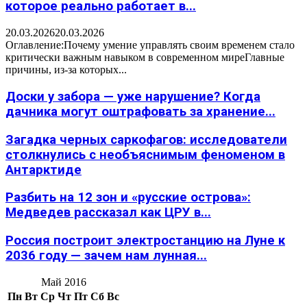
которое реально работает в...
20.03.2026
20.03.2026
Оглавление:Почему умение управлять своим временем стало
критически важным навыком в современном миреГлавные
причины, из-за которых...
Доски у забора — уже нарушение? Когда
дачника могут оштрафовать за хранение...
Загадка черных саркофагов: исследователи
столкнулись с необъяснимым феноменом в
Антарктиде
Разбить на 12 зон и «русские острова»:
Медведев рассказал как ЦРУ в...
Россия построит электростанцию на Луне к
2036 году — зачем нам лунная...
Май 2016
Пн
Вт
Ср
Чт
Пт
Сб
Вс