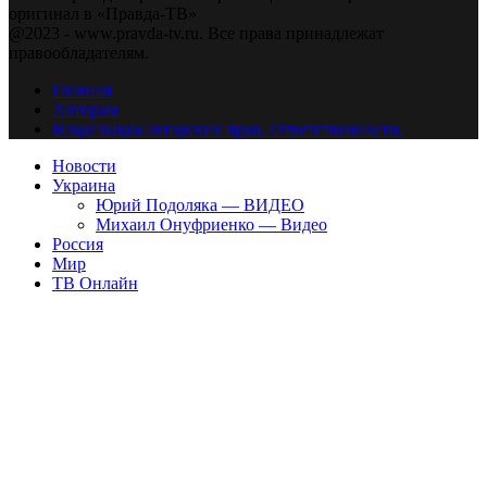
оригинал в «Правда-ТВ»
@2023 - www.pravda-tv.ru. Все права принадлежат
правообладателям.
Главная
Авторам
Владельцам авторских прав. Ответственности.
Новости
Украина
Юрий Подоляка — ВИДЕО
Михаил Онуфриенко — Видео
Россия
Мир
ТВ Онлайн