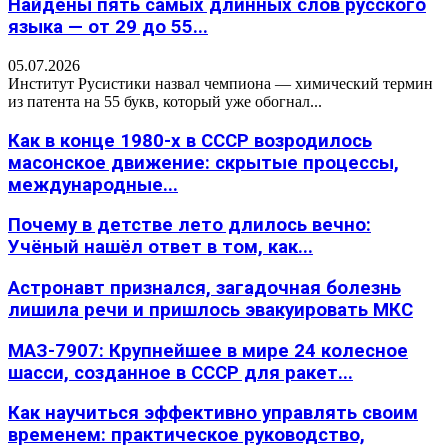
Найдены пять самых длинных слов русского
языка — от 29 до 55...
05.07.2026
Институт Русистики назвал чемпиона — химический термин
из патента на 55 букв, который уже обогнал...
Как в конце 1980-х в СССР возродилось
масонское движение: скрытые процессы,
международные...
Почему в детстве лето длилось вечно:
Учёный нашёл ответ в том, как...
Астронавт признался, загадочная болезнь
лишила речи и пришлось эвакуировать МКС
МАЗ-7907: Крупнейшее в мире 24 колесное
шасси, созданное в СССР для ракет...
Как научиться эффективно управлять своим
временем: практическое руководство,