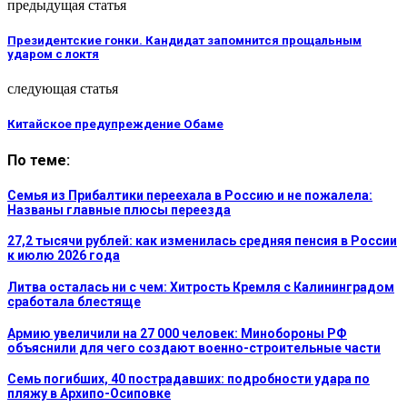
предыдущая статья
Президентские гонки. Кандидат запомнится прощальным
ударом с локтя
следующая статья
Китайское предупреждение Обаме
По теме:
Семья из Прибалтики переехала в Россию и не пожалела:
Названы главные плюсы переезда
27,2 тысячи рублей: как изменилась средняя пенсия в России
к июлю 2026 года
Литва осталась ни с чем: Хитрость Кремля с Калининградом
сработала блестяще
Армию увеличили на 27 000 человек: Минобороны РФ
объяснили для чего создают военно-строительные части
Семь погибших, 40 пострадавших: подробности удара по
пляжу в Архипо-Осиповке