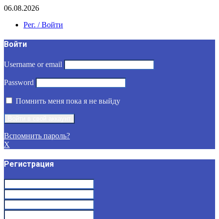
06.08.2026
Рег. / Войти
Войти
Username or email
Password
Помнить меня пока я не выйду
Вспомнить пароль?
X
Регистрация