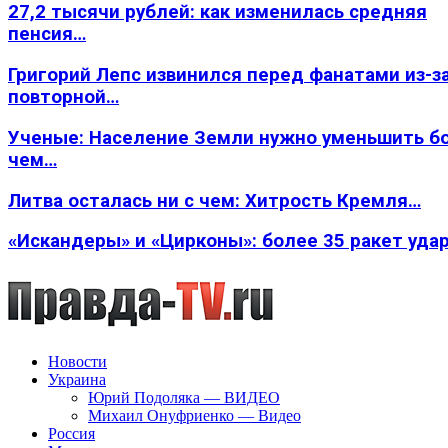
27,2 тысячи рублей: как изменилась средняя
пенсия…
Григорий Лепс извинился перед фанатами из-з
повторной…
Ученые: Население Земли нужно уменьшить б
чем…
Литва осталась ни с чем: Хитрость Кремля…
«Искандеры» и «Цирконы»: более 35 ракет уда
Новости
Украина
Юрий Подоляка — ВИДЕО
Михаил Онуфриенко — Видео
Россия