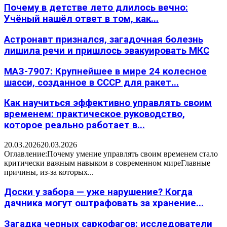
Почему в детстве лето длилось вечно:
Учёный нашёл ответ в том, как...
Астронавт признался, загадочная болезнь
лишила речи и пришлось эвакуировать МКС
МАЗ-7907: Крупнейшее в мире 24 колесное
шасси, созданное в СССР для ракет...
Как научиться эффективно управлять своим
временем: практическое руководство,
которое реально работает в...
20.03.2026
20.03.2026
Оглавление:Почему умение управлять своим временем стало
критически важным навыком в современном миреГлавные
причины, из-за которых...
Доски у забора — уже нарушение? Когда
дачника могут оштрафовать за хранение...
Загадка черных саркофагов: исследователи