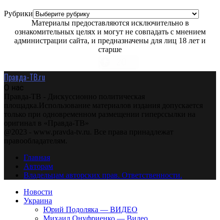
Рубрики
Материалы предоставляются исключительно в
ознакомительных целях и могут не совпадать с мнением
администрации сайта, и предназначены для лиц 18 лет и
старше
Правда-ТВ.ru
О нас
Правда-ТВ - Дискуссионно политическая
площадка.Использование материалов издания допускается
только при одновременном размещении гиперссылки на
оригинал в «Правда-ТВ»
@2023 - www.pravda-tv.ru. Все права принадлежат
правообладателям.
Главная
Авторам
Владельцам авторских прав. Ответственности.
Новости
Украина
Юрий Подоляка — ВИДЕО
Михаил Онуфриенко — Видео