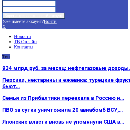
Уже имеете аккаунт?
Войти
X
Новости
ТВ Онлайн
Контакты
Топ
934 млрд руб. за месяц: нефтегазовые доходы
Персики, нектарины и ежевика: турецкие фрук
бьют…
Семья из Прибалтики переехала в Россию и…
ПВО за сутки уничтожила 20 авиабомб ВСУ,…
Японские власти вновь не упомянули США в…