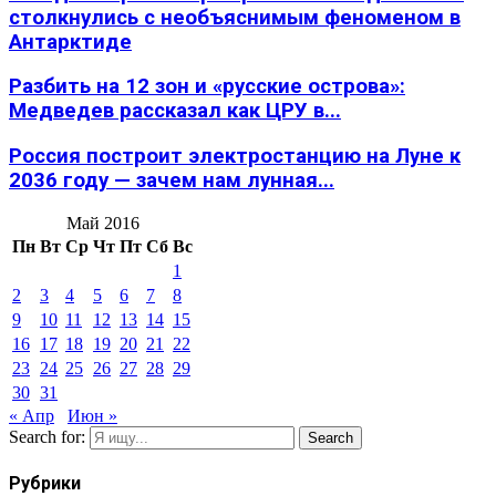
столкнулись с необъяснимым феноменом в
Антарктиде
Разбить на 12 зон и «русские острова»:
Медведев рассказал как ЦРУ в...
Россия построит электростанцию на Луне к
2036 году — зачем нам лунная...
Май 2016
Пн
Вт
Ср
Чт
Пт
Сб
Вс
1
2
3
4
5
6
7
8
9
10
11
12
13
14
15
16
17
18
19
20
21
22
23
24
25
26
27
28
29
30
31
« Апр
Июн »
Search for:
Search
Рубрики