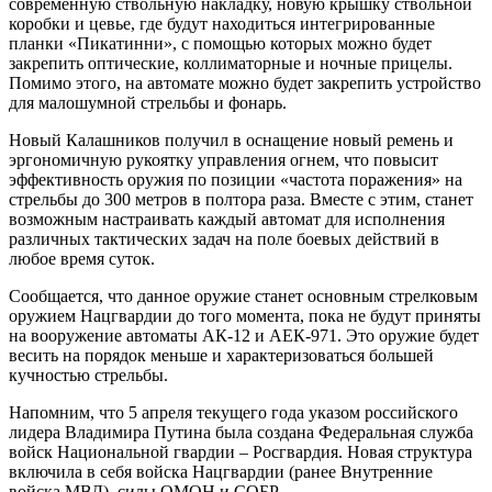
современную ствольную накладку, новую крышку ствольной
коробки и цевье, где будут находиться интегрированные
планки «Пикатинни», с помощью которых можно будет
закрепить оптические, коллиматорные и ночные прицелы.
Помимо этого, на автомате можно будет закрепить устройство
для малошумной стрельбы и фонарь.
Новый Калашников получил в оснащение новый ремень и
эргономичную рукоятку управления огнем, что повысит
эффективность оружия по позиции «частота поражения» на
стрельбы до 300 метров в полтора раза. Вместе с этим, станет
возможным настраивать каждый автомат для исполнения
различных тактических задач на поле боевых действий в
любое время суток.
Сообщается, что данное оружие станет основным стрелковым
оружием Нацгвардии до того момента, пока не будут приняты
на вооружение автоматы АК-12 и АЕК-971. Это оружие будет
весить на порядок меньше и характеризоваться большей
кучностью стрельбы.
Напомним, что 5 апреля текущего года указом российского
лидера Владимира Путина была создана Федеральная служба
войск Национальной гвардии – Росгвардия. Новая структура
включила в себя войска Нацгвардии (ранее Внутренние
войска МВД), силы ОМОН и СОБР.