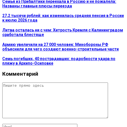
Семья из Прибалтики переехала в Россию и не пожалела:
Названы главные плюсы переезда
27,2 тысячи рублей: как изменилась средняя пенсия в России
к июлю 2026 года
Литва осталась ни с чем: Хитрость Кремля с Калининградом
сработала блестяще
Армию увеличили на 27 000 человек: Минобороны РФ
объяснили для чего создают военно-строительные части
Семь погибших, 40 пострадавших: подробности удара по
пляжу в Архипо-Осиповке
Комментарий