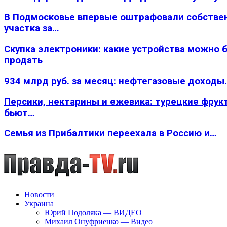
В Подмосковье впервые оштрафовали собстве
участка за…
Скупка электроники: какие устройства можно 
продать
934 млрд руб. за месяц: нефтегазовые доходы
Персики, нектарины и ежевика: турецкие фрук
бьют…
Семья из Прибалтики переехала в Россию и…
Новости
Украина
Юрий Подоляка — ВИДЕО
Михаил Онуфриенко — Видео