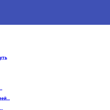
уть
…
ией…
о…