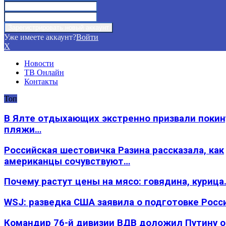
Уже имеете аккаунт?
Войти
X
Новости
ТВ Онлайн
Контакты
Топ
В Ялте отдыхающих экстренно призвали покин
пляжи…
Российская шестовичка Разина рассказала, как
американцы сочувствуют…
Почему растут цены на мясо: говядина, курица
WSJ: разведка США заявила о подготовке Росс
Командир 76-й дивизии ВДВ доложил Путину 