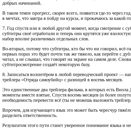
добрых начинаний.
В таком темпе прогресс, скорее всего, появится где-то через г
в мечтах, что завтра я пойду на курсы, и прокачаюсь за какой-т
7. Год спустя или в любой другой момент, когда смотрение с с
субтитры своё отработали и теперь они крутятся уже вхолосту
набор вполне различимых отдельных слов.
Во-вторых, потому что субтитры, кто бы что ни говорил, всё-т
первых порах это будет почти так же тяжело, как перейти с ду
читал, а не слышал, что говорят на экране на самом деле. Сно
субтитросмотрение создаёт некоторую базу.
8. Записаться волонтёром в любой переводческий проект — на
трейлера «Отряда самоубийц» с разницей в восемь месяцев.
Это единственные два трейлера фильма, в которых есть Виола 
моменты вместе взятые. Спустя восемь месяцев (и более полуто
необходимость перевести всё (ты не можешь выложить трейлер, 
Впрочем, для изучающего язык это может быть чересчур тяжёл
разделить ответственность.
Результатом этого пути станет уверенное понимание языка и н