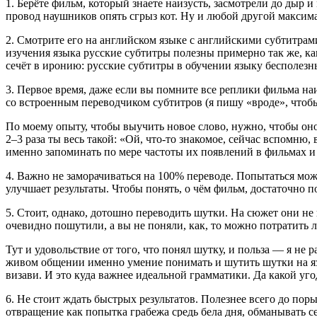
1. Берёте фильм, который знаете наизусть, засмотрели до дыр 
провод наушников опять сгрыз кот. Ну и любой другой макси
2. Смотрите его на английском языке с английскими субтитрам
изучения языка русские субтитры полезны примерно так же, как 
сечёт в иронию: русские субтитры в обучении языку бесполезн
3. Первое время, даже если вы помните все реплики фильма наиз
со встроенным переводчиком субтитров (я пишу «вроде», чтобы 
По моему опыту, чтобы выучить новое слово, нужно, чтобы оно
2–3 раза ты весь такой: «Ой, что-то знакомое, сейчас вспомню
именно запоминать по мере частоты их появлений в фильмах и 
4. Важно не заморачиваться на 100% переводе. Попытаться мож
улучшает результаты. Чтобы понять, о чём фильм, достаточно 
5. Стоит, однако, дотошно переводить шутки. На сюжет они не
очевидно пошутили, а вы не поняли, как, то можно потратить ли
Тут и удовольствие от того, что понял шутку, и польза — я н
живом общении именно умение понимать и шутить шутки на языке
визави. И это куда важнее идеальной грамматики. Да какой уго
6. Не стоит ждать быстрых результатов. Полезнее всего до пор
отвращение как попытка грабежа средь бела дня, обманывать се