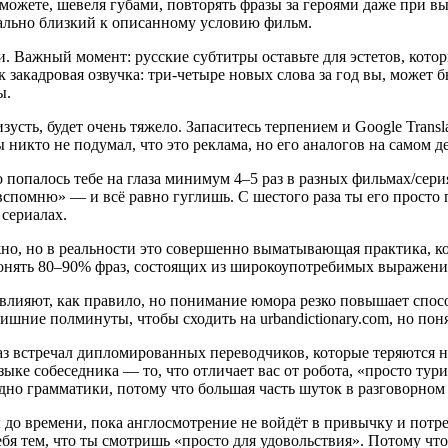
и можете, шевеля губами, повторять фразы за героями даже при в
мально близкий к описанному условию фильм.
и. Важный момент: русские субтитры оставьте для эстетов, кото
закадровая озвучка: три-четыре новых слова за год вы, может бы
ы.
усть, будет очень тяжело. Запаситесь терпением и Google Transla
никто не подумал, что это реклама, но его аналогов на самом де
 попалось тебе на глаза минимум 4–5 раз в разных фильмах/сер
, вспомню» — и всё равно гуглишь. С шестого раза ты его просто 
сериалах.
но, но в реальности это совершенно выматывающая практика, ко
понять 80–90% фраз, состоящих из широкоупотребимых выражений
 влияют, как правило, но понимание юмора резко повышает спосо
шние полминуты, чтобы сходить на urbandictionary.com, но понят
е раз встречал дипломированных переводчиков, которые теряются
 собеседника — то, что отличает вас от робота, «просто турист
дно грамматики, потому что большая часть шуток в разговорном 
ы до времени, пока англосмотрение не войдёт в привычку и потр
бя тем, что ты смотришь «просто для удовольствия». Потому что