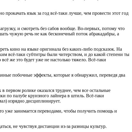
но прокачать язык за год всё-таки лучше, чем провести этот год
агрузку, и смотреть без сабов вообще. Во-первых, потому что
шать чужую речь не как бесконечный поток абракадабры, а
реть кино на языке оригинала без каких-либо подсказок. На
аким всё-таки субтитры были читерством, и до какой степени ты
всё же это будет уже не настолько тяжело. Всё-таки
анные побочные эффекты, которые я обнаружил, переведя два
 в первом ролике оказался труднее, чем все остальные
лки по палубе круизного лайнера в штиль. Всё-таки
умал) изрядно дисциплинирует.
кто уже занимается переводами, чтобы получить помощь и
ться, не чувствуя дистанции из-за разницы культур.