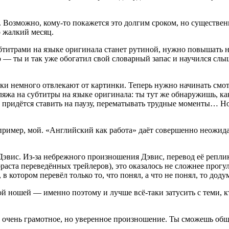
од. Возможно, кому-то покажется это долгим сроком, но существен
о жалкий месяц.
убтитрами на языке оригинала станет рутиной, нужно повышать н
ю — ты и так уже обогатил свой словарный запас и научился слы
аки немного отвлекают от картинки. Теперь нужно начинать смот
бляжа на субтитры на языке оригинала: ты тут же обнаружишь, к
ва придётся ставить на паузу, перематывать трудные моменты… Но 
пример, мой. «Английский как работа» даёт совершенно неожид
Дэвис. Из-за небрежного произношения Дэвис, перевод её реплик
раста переведённых трейлеров), это оказалось не сложнее прогу
в котором перевёл только то, что понял, а что не понял, то дод
ой ношей — именно поэтому и лучше всё-таки затусить с теми, 
е очень грамотное, но уверенное произношение. Ты сможешь обща