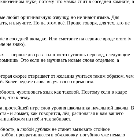
ыключенном звуке, потому что мамка спит в соседней комнате, а
рые любят оригинальную озвучку, но не знают языка. Для
ть, и выучите. Но на этом всё. Проще говоря, для тех, кто не
te в соседней вкладке. Или смотрите на сервисе вроде ororo.tv
ле не знаю).
иях — первые два раза ты просто гуглишь перевод, следующие
помнишь. Это если не заучивать новые слова отдельно, а
торая скорее отвращает от желания учиться таким образом, чем
. Более редкие слова выучатся со временем.
бность чувствовать язык как таковой. Поэтому если в кадре
ь, что к чему.
 на простейшей игре слов уровня школьника начальной школы. В
а» и ломает, как говорится, лёд, располагая к вам вашего
английском на неё и так забивает.
ебность, а любой дубляж не станет вызывать стойкое
 хобби, превратившееся в обязаловку, погубило уже немало