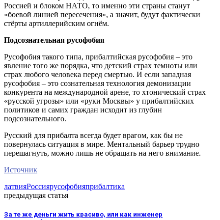
Россией и блоком НАТО, то именно эти страны станут
«боевой линией пересечения», а значит, будут фактически
стёрты артиллерийским огнём.
Подсознательная русофобия
Русофобия такого типа, прибалтийская русофобия – это
явление того же порядка, что детский страх темноты или
страх любого человека перед смертью. И если западная
русофобия – это сознательная технология демонизации
конкурента на международной арене, то хтонический страх
«русской угрозы» или «руки Москвы» у прибалтийских
политиков и самих граждан исходит из глубин
подсознательного.
Русский для прибалта всегда будет врагом, как бы не
повернулась ситуация в мире. Ментальный барьер трудно
перешагнуть, можно лишь не обращать на него внимание.
Источник
латвия
Россия
русофобия
прибалтика
предыдущая статья
За те же деньги жить красиво, или как инженер