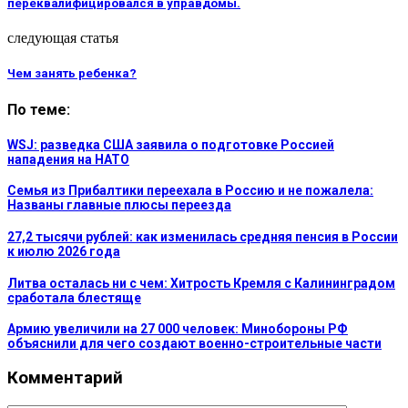
переквалифицировался в управдомы.
следующая статья
Чем занять ребенка?
По теме:
WSJ: разведка США заявила о подготовке Россией
нападения на НАТО
Семья из Прибалтики переехала в Россию и не пожалела:
Названы главные плюсы переезда
27,2 тысячи рублей: как изменилась средняя пенсия в России
к июлю 2026 года
Литва осталась ни с чем: Хитрость Кремля с Калининградом
сработала блестяще
Армию увеличили на 27 000 человек: Минобороны РФ
объяснили для чего создают военно-строительные части
Комментарий