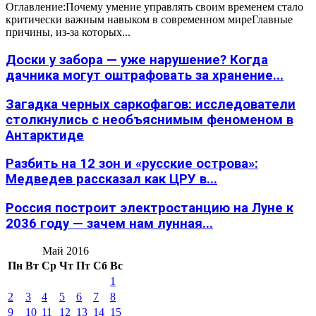
Оглавление:Почему умение управлять своим временем стало
критически важным навыком в современном миреГлавные
причины, из-за которых...
Доски у забора — уже нарушение? Когда
дачника могут оштрафовать за хранение...
Загадка черных саркофагов: исследователи
столкнулись с необъяснимым феноменом в
Антарктиде
Разбить на 12 зон и «русские острова»:
Медведев рассказал как ЦРУ в...
Россия построит электростанцию на Луне к
2036 году — зачем нам лунная...
Май 2016
Пн
Вт
Ср
Чт
Пт
Сб
Вс
1
2
3
4
5
6
7
8
9
10
11
12
13
14
15