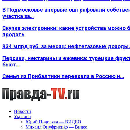
В Подмосковье впервые оштрафовали собстве
участка за…
Скупка электроники: какие устройства можно 
продать
934 млрд руб. за месяц: нефтегазовые доходы
Персики, нектарины и ежевика: турецкие фрук
бьют…
Семья из Прибалтики переехала в Россию и…
Новости
Украина
Юрий Подоляка — ВИДЕО
Михаил Онуфриенко — Видео