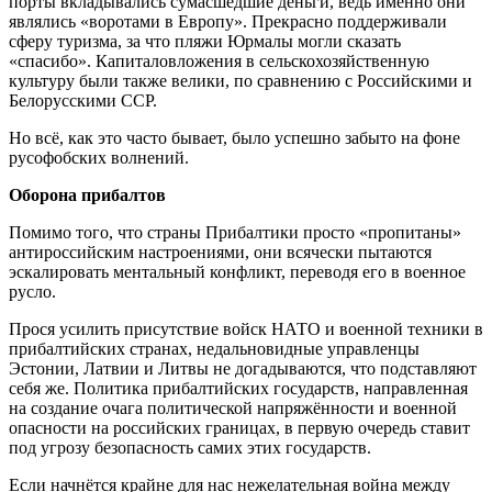
порты вкладывались сумасшедшие деньги, ведь именно они
являлись «воротами в Европу». Прекрасно поддерживали
сферу туризма, за что пляжи Юрмалы могли сказать
«спасибо». Капиталовложения в сельскохозяйственную
культуру были также велики, по сравнению с Российскими и
Белорусскими ССР.
Но всё, как это часто бывает, было успешно забыто на фоне
русофобских волнений.
Оборона прибалтов
Помимо того, что страны Прибалтики просто «пропитаны»
антироссийским настроениями, они всячески пытаются
эскалировать ментальный конфликт, переводя его в военное
русло.
Прося усилить присутствие войск НАТО и военной техники в
прибалтийских странах, недальновидные управленцы
Эстонии, Латвии и Литвы не догадываются, что подставляют
себя же. Политика прибалтийских государств, направленная
на создание очага политической напряжённости и военной
опасности на российских границах, в первую очередь ставит
под угрозу безопасность самих этих государств.
Если начнётся крайне для нас нежелательная война между