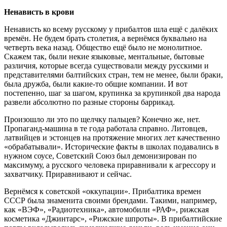
Ненависть в крови
Ненависть ко всему русскому у прибалтов шла ещё с далёких
времён. Не будем брать столетия, а вернёмся буквально на
четверть века назад. Общество ещё было не монолитное.
Скажем так, были некие языковые, ментальные, бытовые
различия, которые всегда существовали между русскими и
представителями балтийских стран, тем не менее, были браки,
была дружба, были какие-то общие компании. И вот
постепенно, шаг за шагом, крупинка за крупинкой два народа
развели абсолютно по разные стороны баррикад.
Произошло ли это по щелчку пальцев? Конечно же, нет.
Пропаганд-машина в те года работала справно. Литовцев,
латвийцев и эстонцев на протяжение многих лет качественно
«обрабатывали». Исторические факты в школах подавались в
нужном соусе, Советский Союз был демонизирован по
максимуму, а русского человека приравнивали к агрессору и
захватчику. Приравнивают и сейчас.
Вернёмся к советской «оккупации». Прибалтика времен
СССР была знаменита своими брендами. Такими, например,
как «ВЭФ», «Радиотехника», автомобили «РАФ», рижская
косметика «Джинтарс», «Рижские шпроты». В прибалтийские