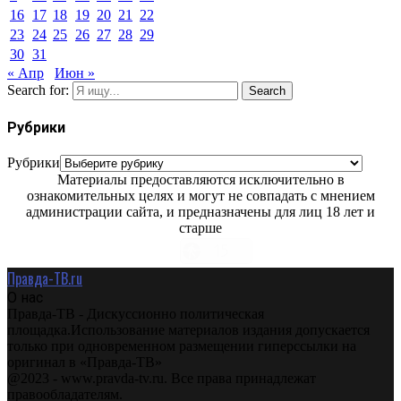
16
17
18
19
20
21
22
23
24
25
26
27
28
29
30
31
« Апр
Июн »
Search for:
Search
Рубрики
Рубрики
Материалы предоставляются исключительно в
ознакомительных целях и могут не совпадать с мнением
администрации сайта, и предназначены для лиц 18 лет и
старше
Правда-ТВ.ru
О нас
Правда-ТВ - Дискуссионно политическая
площадка.Использование материалов издания допускается
только при одновременном размещении гиперссылки на
оригинал в «Правда-ТВ»
@2023 - www.pravda-tv.ru. Все права принадлежат
правообладателям.