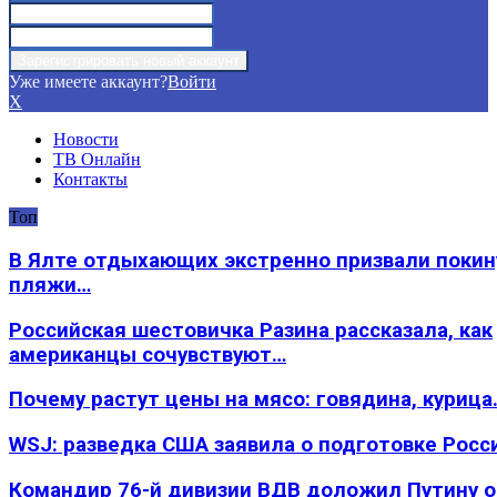
Уже имеете аккаунт?
Войти
X
Новости
ТВ Онлайн
Контакты
Топ
В Ялте отдыхающих экстренно призвали покин
пляжи…
Российская шестовичка Разина рассказала, как
американцы сочувствуют…
Почему растут цены на мясо: говядина, курица
WSJ: разведка США заявила о подготовке Росс
Командир 76-й дивизии ВДВ доложил Путину 