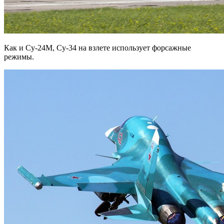
Как и Су-24М, Су-34 на взлете использует форсажные
режимы.