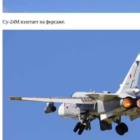
Су-24М взлетает на форсаже.