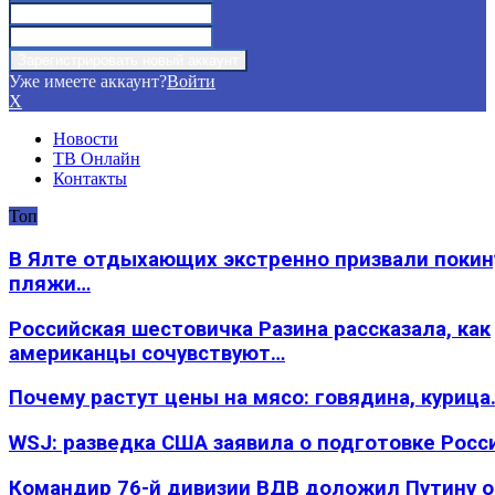
Уже имеете аккаунт?
Войти
X
Новости
ТВ Онлайн
Контакты
Топ
В Ялте отдыхающих экстренно призвали покин
пляжи…
Российская шестовичка Разина рассказала, как
американцы сочувствуют…
Почему растут цены на мясо: говядина, курица
WSJ: разведка США заявила о подготовке Росс
Командир 76-й дивизии ВДВ доложил Путину 