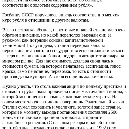
соответствии с золотым содержанием рубля».
Госбанку СССР поручалось впредь соответственно менять
курс рубля в отношении к другим валютам.
Всего несколько абзацев, на которые в нашей стране мало кто
обратил внимание, но какой переполох вызвали они за
рубежом, как потрясли основы капиталистической
экономики! По сути дела, Сталин перекрыл каналы
перекачивания золота из государств всего социалистического
лагеря в американские банки, подорвал авторитет доллара на
мировом рынке. Для нас стоимость доллара сводилась к
стоимости бумаги, на которой печаталась ассигнация, плюс
краска, само печатание, перевозка, то есть к стоимости
производства купюры. А это всего лишь жалкие центы.
Нужно учесть, что столь важная акция по подъему престижа и
стоимости рубля была проведена после жесточайшей войны, в
которой мы понесли огромные экономические утраты. На
голом месте такую акцию не совершишь. Рачительный хозяин,
Сталин сумел сохранить и увеличить золотой запас страны,
который к моменту выхода постановления составлял 2500
тонн, что и явилось прочной основой для принятия
важнейшего решения. (С началом реформ в нашей стране
золотой запас государства резко сократился и в 1992 году