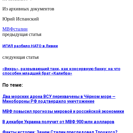
Из архивных документов
Юрий Испанский
МВФ
сталин
предыдущая статья
ИГИЛ разбило НАТО в Ливии
следующая статья
«Вихрь», разрывающий танк, как консервную банку: на что
способен младший брат «Калибра»
По теме:
Два морских дрона ВСУ перехвачены в Чёрном море —
Минобороны РФ подтвердило уничтожение
МВФ повысил прогнозы мировой и российской экономики
В декабре Украина получит от МВФ 900 млн долларов
Факты истории: Зачем Сталин преследовал Троцкого?