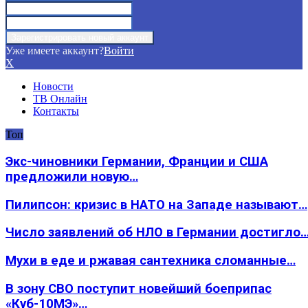
Уже имеете аккаунт?
Войти
X
Новости
ТВ Онлайн
Контакты
Топ
Экс-чиновники Германии, Франции и США
предложили новую…
Пилипсон: кризис в НАТО на Западе называют…
Число заявлений об НЛО в Германии достигло
Мухи в еде и ржавая сантехника сломанные…
В зону СВО поступит новейший боеприпас
«Куб-10МЭ»…