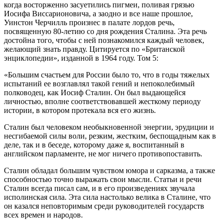
когда восторженно засуетились пигмеи, поливая грязью
Иосифа Виссарионовича, а заодно и все наше прошлое,
Уинстон Черчилль произнес в палате лордов речь,
посвященную 80-летию со дня рождения Сталина. Эта речь
достойна того, чтобы с ней познакомился каждый человек,
желающий знать правду. Цитируется по «Британской
энциклопедии», изданной в 1964 году. Том 5:
«Большим счастьем для России было то, что в годы тяжелых
испытаний ее возглавлял такой гений и непоколебимый
полководец, как Иосиф Сталин. Он был выдающейся
личностью, вполне соответствовавшей жесткому периоду
истории, в котором протекала вся его жизнь.
Сталин был человеком необыкновенной энергии, эрудиции и
несгибаемой силы воли, резким, жестким, беспощадным как в
деле, так и в беседе, которому даже я, воспитанный в
английском парламенте, не мог ничего противопоставить.
Сталин обладал большим чувством юмора и сарказма, а также
способностью точно выражать свои мысли. Статьи и речи
Сталин всегда писал сам, и в его произведениях звучала
исполинская сила. Эта сила настолько велика в Сталине, что
он казался неповторимым среди руководителей государств
всех времен и народов.