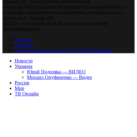
Правда-ТВ - Дискуссионно политическая
площадка.Использование материалов издания допускается
только при одновременном размещении гиперссылки на
оригинал в «Правда-ТВ»
@2023 - www.pravda-tv.ru. Все права принадлежат
правообладателям.
Главная
Авторам
Владельцам авторских прав. Ответственности.
Новости
Украина
Юрий Подоляка — ВИДЕО
Михаил Онуфриенко — Видео
Россия
Мир
ТВ Онлайн