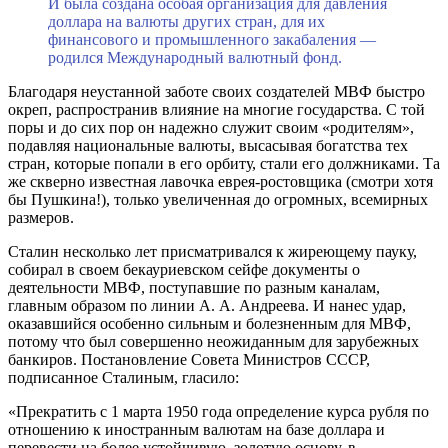
И была создана особая организация для давления
доллара на валюты других стран, для их
финансового и промышленного закабаления —
родился Международный валютный фонд.
Благодаря неустанной заботе своих создателей МВФ быстро
окреп, распространив влияние на многие государства. С той
поры и до сих пор он надежно служит своим «родителям»,
подавляя национальные валюты, высасывая богатства тех
стран, которые попали в его орбиту, стали его должниками. Та
же скверно известная лавочка еврея-ростовщика (смотри хотя
бы Пушкина!), только увеличенная до огромных, всемирных
размеров.
Сталин несколько лет присматривался к жиреющему пауку,
собирал в своем бекауриевском сейфе документы о
деятельности МВФ, поступавшие по разным каналам,
главным образом по линии А. А. Андреева. И нанес удар,
оказавшийся особенно сильным и болезненным для МВФ,
потому что был совершенно неожиданным для зарубежных
банкиров. Постановление Совета Министров СССР,
подписанное Сталиным, гласило:
«Прекратить с 1 марта 1950 года определение курса рубля по
отношению к иностранным валютам на базе доллара и
перевести на более устойчивую, золотую основу, в