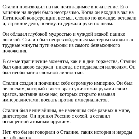
Сталин производил на нас неизгладимое впечатление. Его
влияние на людей было неотразимо. Когда он входил в зал на
Ялтинской конференции, все мы, словно по команде, вставали
и, странное дело, почему-то держали руки по швам.
Он обладал глубокой мудростью и чуждой всякой панике
логикой. Сталин был непревзойденным мастером находить в
трудные минуты пути-выходы из самого безвыходного
положения.
В самые трагические моменты, как и в дни торжества, Сталин
был одинаково сдержан, никогда не поддавался иллюзиям. Он
был необычайно сложной личностью.
Сталин создал и подчинил себе огромную империю. Он был
человеком, который своего врага уничтожал руками своих
врагов, заставив даже нас, которых открыто называл
империалистами, воевать против империалистов.
Сталин был величайшим, не имеющим себе равных в мире,
диктатором. Он принял Россию с сохой, а оставил
оснащенной атомным оружием.
Нет, что бы ни говорили о Сталине, таких история и народы
не забывают».