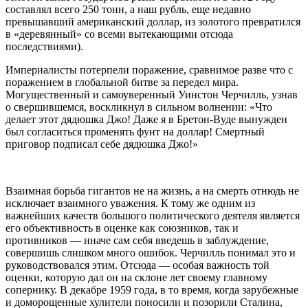
составлял всего 250 тонн, а наш рубль, еще недавно
превышавший американский доллар, из золотого превратился
в «деревянный» со всеми вытекающими отсюда
последствиями).
Империалисты потерпели поражение, сравнимое разве что с
поражением в глобальной битве за передел мира.
Могущественный и самоуверенный Уинстон Черчилль, узнав
о свершившемся, воскликнул в сильном волнении: «Что
делает этот дядюшка Джо! Даже я в Бретон-Вуде вынужден
был согласиться променять фунт на доллар! Смертный
приговор подписал себе дядюшка Джо!»
Взаимная борьба гигантов не на жизнь, а на смерть отнюдь не
исключает взаимного уважения. К тому же одним из
важнейших качеств большого политического деятеля является
его объективность в оценке как союзников, так и
противников — иначе сам себя введешь в заблуждение,
совершишь слишком много ошибок. Черчилль понимал это и
руководствовался этим. Отсюда — особая важность той
оценки, которую дал он на склоне лет своему главному
сопернику. В декабре 1959 года, в то время, когда зарубежные
и доморощенные хулители поносили и позорили Сталина,