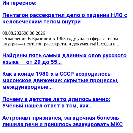
Интересное:
Пентагон рассекретил дело о падении НЛО с
человеческим телом внутри
08.08.2026
08.08.2026
Оглавление:В Бразилии в 1963 году упала сфера с телом
внутри — пентагон рассекретили документыНаходка в...
Найдены пять самых длинных слов русского
языка — от 29 до 55...
Как в конце 1980-х в СССР возродилось
масонское движение: скрытые процессы,
международные...
Почему в детстве лето длилось вечно:
Учёный нашёл ответ в том, как...
Астронавт признался, загадочная болезнь
лишила речи и пришлось эвакуировать МКС