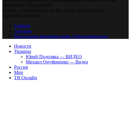
оригинал в «Правда-ТВ»
@2023 - www.pravda-tv.ru. Все права принадлежат
правообладателям.
Главная
Авторам
Владельцам авторских прав. Ответственности.
Новости
Украина
Юрий Подоляка — ВИДЕО
Михаил Онуфриенко — Видео
Россия
Мир
ТВ Онлайн