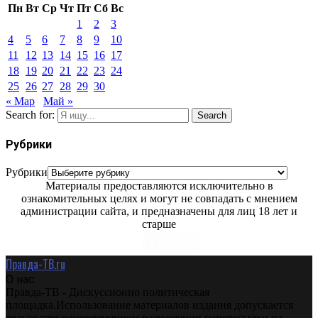
Пн
Вт
Ср
Чт
Пт
Сб
Вс
1
2
3
4
5
6
7
8
9
10
11
12
13
14
15
16
17
18
19
20
21
22
23
24
25
26
27
28
29
30
« Мар
Май »
Search for:
Search
Рубрики
Рубрики
Материалы предоставляются исключительно в
ознакомительных целях и могут не совпадать с мнением
администрации сайта, и предназначены для лиц 18 лет и
старше
Правда-ТВ.ru
О нас
Правда-ТВ - Дискуссионно политическая
площадка.Использование материалов издания допускается
только при одновременном размещении гиперссылки на