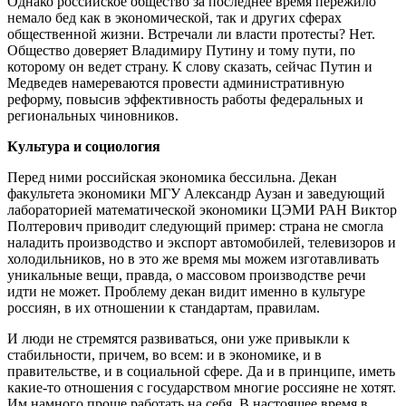
Однако российское общество за последнее время пережило
немало бед как в экономической, так и других сферах
общественной жизни. Встречали ли власти протесты? Нет.
Общество доверяет Владимиру Путину и тому пути, по
которому он ведет страну. К слову сказать, сейчас Путин и
Медведев намереваются провести административную
реформу, повысив эффективность работы федеральных и
региональных чиновников.
Культура и социология
Перед ними российская экономика бессильна. Декан
факультета экономики МГУ Александр Аузан и заведующий
лабораторией математической экономики ЦЭМИ РАН Виктор
Полтерович приводит следующий пример: страна не смогла
наладить производство и экспорт автомобилей, телевизоров и
холодильников, но в это же время мы можем изготавливать
уникальные вещи, правда, о массовом производстве речи
идти не может. Проблему декан видит именно в культуре
россиян, в их отношении к стандартам, правилам.
И люди не стремятся развиваться, они уже привыкли к
стабильности, причем, во всем: и в экономике, и в
правительстве, и в социальной сфере. Да и в принципе, иметь
какие-то отношения с государством многие россияне не хотят.
Им намного проще работать на себя. В настоящее время в