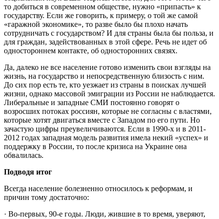
то добиться в современном обществе, нужно «припасть» к
государству. Если же говорить, к примеру, о той же самой
«гаражной экономике», то разве было бы плохо начать
сотрудничать с государством? И для страны была бы польза, и
для граждан, задействованных в этой сфере. Речь не идет об
одностороннем контакте, об односторонних связях.
Да, далеко не все население готово изменить свои взгляды на
жизнь, на государство и непосредственную близость с ним.
До сих пор есть те, кто уезжает из страны в поисках лучшей
жизни, однако массовой эмиграции из России не наблюдается.
Либеральные и западные СМИ постоянно говорят о
возросших потоках россиян, которые не согласны с властями,
которые хотят двигаться вместе с Западом по его пути. Но
зачастую цифры преувеличиваются. Если в 1990-х и в 2011-
2012 годах западная модель развития имела некий «успех» и
поддержку в России, то после кризиса на Украине она
обвалилась.
Подводя итог
Всегда население болезненно относилось к реформам, и
причин тому достаточно:
· Во-первых, 90-е годы. Люди, жившие в то время, уверяют,