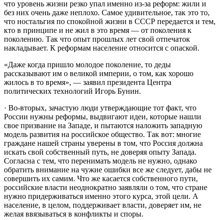
что уровень жизни резко упал именно из-за реформ: жили и
без них очень даже неплохо. Самое удивительное, так это то,
что ностальгия по спокойной жизни в СССР передается и тем,
кто в принципе и не жил в это время — от поколения к
поколению. Так что опыт прошлых лет свой отпечаток
накладывает. К реформам население относится с опаской.
«Даже когда пришло молодое поколение, то деды
рассказывают им о великой империи, о том, как хорошо
жилось в то время», — заявил президента Центра
политических технологий Игорь Бунин.
· Во-вторых, зачастую люди утверждающие тот факт, что
России нужны реформы, выдвигают идеи, которые нашли
свое призвание на Западе, и пытаются наложить западную
модель развития на российское общество. Так вот: многие
граждане нашей страны уверены в том, что Россия должна
искать свой собственный путь, не доверяя опыту Запада.
Согласна с тем, что перенимать модель не нужно, однако
обратить внимание на чужие ошибки все же следует, дабы не
совершить их самим. Что же касается собственного пути,
российские власти неоднократно заявляли о том, что стране
нужно придерживаться именно этого курса, этой цели. А
население, в целом, поддерживает власти, доверяет им, не
желая ввязываться в конфликты и споры.