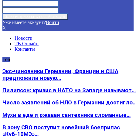
Уже имеете аккаунт?
Войти
X
Новости
ТВ Онлайн
Контакты
Топ
Экс-чиновники Германии, Франции и США
предложили новую…
Пилипсон: кризис в НАТО на Западе называют…
Число заявлений об НЛО в Германии достигло
Мухи в еде и ржавая сантехника сломанные…
В зону СВО поступит новейший боеприпас
«Куб-10МЭ»…