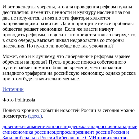
И вот эксперты уверены, что для проведения реформ нужны
десятилетия: изменить ценности и культуру насления за год-
два не получится, а именно эти факторы являются
направляющими развития. Да и в принципе не все проблемы
общества решает экономика. Если же власти начнут
проводить реформы, то делать это придется только сверху, что,
в свою очередь, вызовет шквал недовольства со стороны
населения. Но нужно ли вообще все так усложнять?
Может, оно и к лучшему, что либеральные реформы заранее
обречены на провал? Пусть процесс поиска собственного
пути и займет немного больше времени, чем наложение
западного трафарета на российскую экономику, однако рисков
при этом будет значительно меньше.
Источник
Фото Politrussia
Полную хронику событий новостей России за сегодня можно
посмотреть
(здесь)
.
доверие
китай
мнение
опросы
поддержка
запад
россияне
западные
сми
экономика россии
соцопросы
президент россии
Россия и
Запад
либералы в России
Либеральные СМИ
правительство