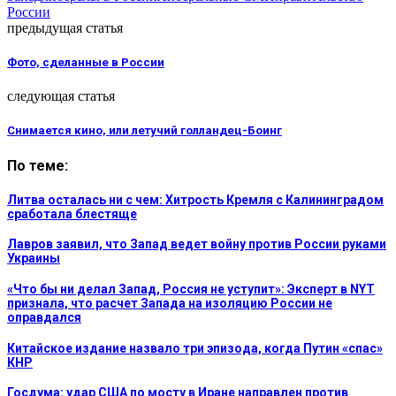
России
предыдущая статья
Фото, сделанные в России
следующая статья
Снимается кино, или летучий голландец-Боинг
По теме:
Литва осталась ни с чем: Хитрость Кремля с Калининградом
сработала блестяще
Лавров заявил, что Запад ведет войну против России руками
Украины
«Что бы ни делал Запад, Россия не уступит»: Эксперт в NYT
признала, что расчет Запада на изоляцию России не
оправдался
Китайское издание назвало три эпизода, когда Путин «спас»
КНР
Госдума: удар США по мосту в Иране направлен против