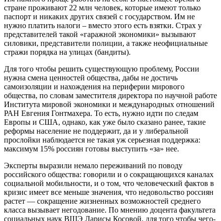
стране проживают 22 млн человек, которые имеют только
паспорт и никаких других связей с государством. Им не
нужно платить налоги – вместо этого есть взятки. Страх у
представителей такой «гаражной экономики» вызывают
силовики, представители полиции, а также неофициальные
стражи порядка на улицах (бандиты).
Для того чтобы решить существующую проблему, России
нужна смена ценностей общества, дабы не достичь
самоизоляции и нахождения на периферии мирового
общества, по словам заместителя директора по научной работе
Института мировой экономики и международных отношений
РАН Евгения Гонтмахера. То есть, нужно идти по следам
Европы и США, однако, как уже было сказано ранее, такие
реформы население не поддержит, да и у либеральной
прослойки наблюдается не такая уж серьезная поддержка:
максимум 15% россиян готовы выступить «за» нее.
Эксперты выразили немало переживаний по поводу
российского общества: говорили и о сокращающихся каналах
социальной мобильности, и о том, что человеческий фактов в
кризис имеет все меньше значения, что недовольство россиян
растет — сокращение жизненных возможностей среднего
класса вызывает негодование. По мнению доцента факультета
социальных наук ВШЭ Ларисы Косовой, для того чтобы чего-